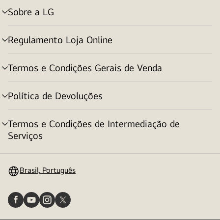
Sobre a LG
alternar
menu
Regulamento Loja Online
alternar
menu
Termos e Condições Gerais de Venda
alternar
menu
Política de Devoluções
alternar
menu
Termos e Condições de Intermediação de
alternar
Serviços
menu
Brasil, Português