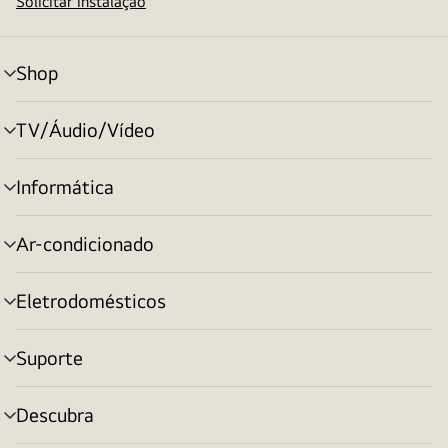
Solicitar instalação
Shop
alternar
menu
TV/Áudio/Vídeo
alternar
menu
Informática
alternar
menu
Ar-condicionado
alternar
menu
Eletrodomésticos
alternar
menu
Suporte
alternar
menu
Descubra
alternar
menu