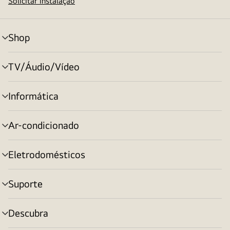
Solicitar instalação
Shop
alternar
menu
TV/Áudio/Vídeo
alternar
menu
Informática
alternar
menu
Ar-condicionado
alternar
menu
Eletrodomésticos
alternar
menu
Suporte
alternar
menu
Descubra
alternar
menu