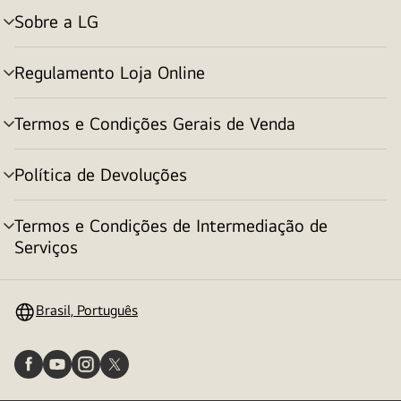
Sobre a LG
alternar
menu
Regulamento Loja Online
alternar
menu
Termos e Condições Gerais de Venda
alternar
menu
Política de Devoluções
alternar
menu
Termos e Condições de Intermediação de
alternar
Serviços
menu
Brasil, Português