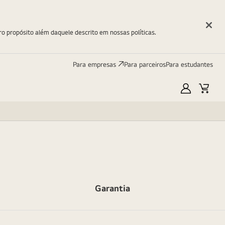
ro propósito além daquele descrito em nossas políticas.
Para empresas
Para parceiros
Para estudantes
Minha
Carri
LG
Garantia