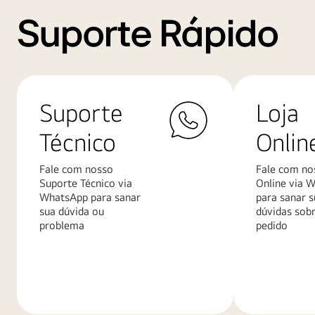
Suporte Rápido
Suporte
Loja
Técnico
Onlin
Fale com nosso
Fale com no
Suporte Técnico via
Online via 
WhatsApp para sanar
para sanar s
sua dúvida ou
dúvidas sob
problema
pedido
Saiba
Saiba
mais
mais