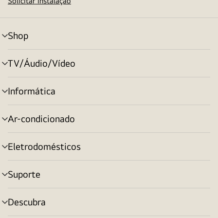
Solicitar instalação
Shop
alternar
menu
TV/Áudio/Vídeo
alternar
menu
Informática
alternar
menu
Ar-condicionado
alternar
menu
Eletrodomésticos
alternar
menu
Suporte
alternar
menu
Descubra
alternar
menu