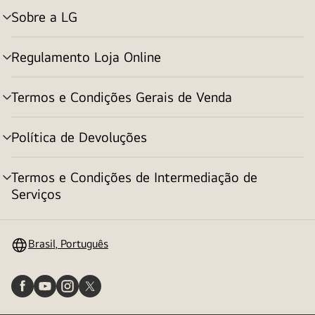
Sobre a LG
alternar
menu
Regulamento Loja Online
alternar
menu
Termos e Condições Gerais de Venda
alternar
menu
Política de Devoluções
alternar
menu
Termos e Condições de Intermediação de
alternar
Serviços
menu
Brasil, Português