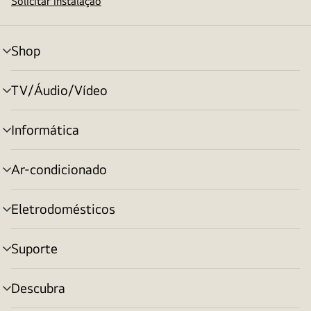
Solicitar instalação
Shop
alternar
menu
TV/Áudio/Vídeo
alternar
menu
Informática
alternar
menu
Ar-condicionado
alternar
menu
Eletrodomésticos
alternar
menu
Suporte
alternar
menu
Descubra
alternar
menu