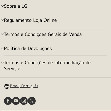
Sobre a LG
alternar
menu
Regulamento Loja Online
alternar
menu
Termos e Condições Gerais de Venda
alternar
menu
Política de Devoluções
alternar
menu
Termos e Condições de Intermediação de
alternar
Serviços
menu
Brasil, Português