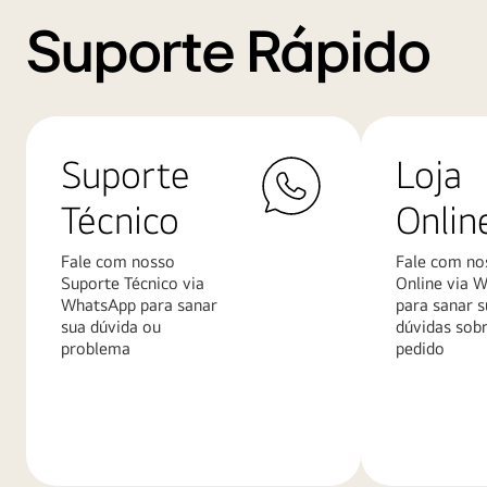
Suporte Rápido
Suporte
Loja
Técnico
Onlin
Fale com nosso
Fale com no
Suporte Técnico via
Online via 
WhatsApp para sanar
para sanar s
sua dúvida ou
dúvidas sob
problema
pedido
Saiba
Saiba
mais
mais