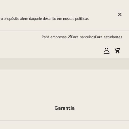
ro propósito além daquele descrito em nossas políticas.
Para empresas
Para parceiros
Para estudantes
Minha
Carri
LG
Garantia