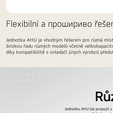
Flexibilní a прошириво řeše
Jednotka AHU je vhodným řešením pro různá místa,
širokou řadu různých modelů včetně velkokapacitní
díky kompatibilitě s ovladači jiných výrobců předs
Rů
Jednotku AHU lze propojit s 