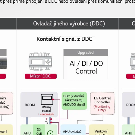
kt přes přímé připojení s DDC nebo ovládání přes komunikační pro