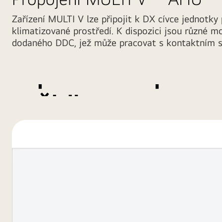
Zařízení MULTI V lze připojit k DX cívce jednotky 
klimatizované prostředí. K dispozici jsou různé 
Řízení vzduchu
dodaného DDC, jež může pracovat s kontaktním 
pomocí teplotn
čidla
Při řízení teploty vnitřního vzduchu mohou uživatelé vyu
čidlo a vybrat si, zda má vnitřní teplota odpovídat tepl
přiváděného vzduchu nebo vratného vzduchu.