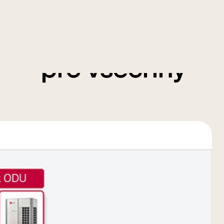
Úsporné řízení
teploty vzduchu
pro všechny
imatické potřeby
 s tepelným čerpadlem využívající unikátní technologie
AHU a zařízení MULTI V. Jde o nové řešení, které dokáže
 chlazení, vytápění a provoz chlazení zdarma za účelem
y energie prostřednictvím řízení proudění vzduchu mezi
enkovním a vnitřním prostředím v průběhu celého roku.