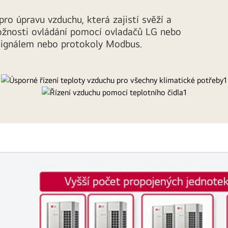
pro úpravu vzduchu, která zajistí svěží a
možnosti ovládání pomocí ovladačů LG nebo
signálem nebo protokoly Modbus.
ího
kl
DX AHU je AHU
žít teplotní
jednotky 
otě
poskytovat
úspor
v