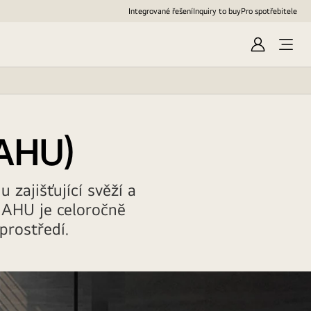
Integrované řešení
Inquiry to buy
Pro spotřebitele
Přihlásit
Otevř
se
nabíd
(AHU)
 zajišťující svěží a
G AHU je celoročně
prostředí.