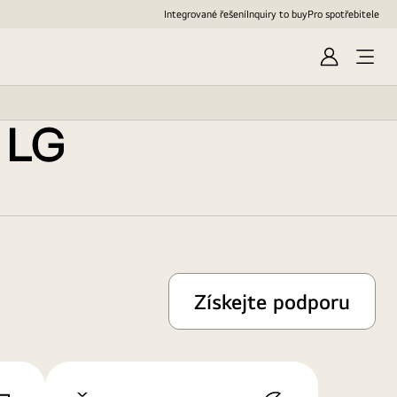
Integrované řešení
Inquiry to buy
Pro spotřebitele
Přihlásit
Otevř
se
nabíd
 LG
Získejte podporu