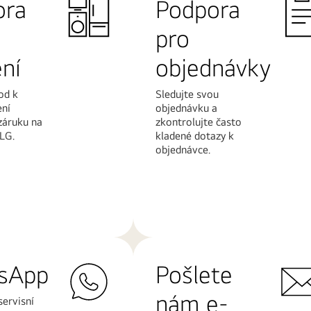
ora
Podpora
pro
ení
objednávky
od k
Sledujte svou
ení
objednávku a
záruku na
zkontrolujte často
 LG.
kladené dotazy k
objednávce.
Další
informace
sApp
Pošlete
nám e-
servisní