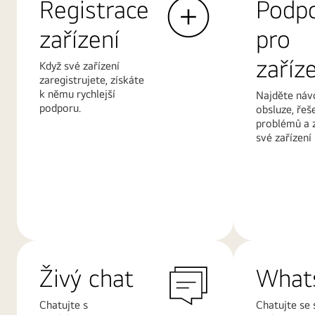
Registrace
Podp
zařízení
pro
zaříz
Když své zařízení
zaregistrujete, získáte
k němu rychlejší
Najděte náv
podporu.
obsluze, řeš
problémů a 
své zařízení
Další
Další
informace
informace
Živý chat
What
Chatujte s
Chatujte se 