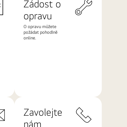
Žádost o
opravu
O opravu můžete
požádat pohodlně
online.
Další
informace
Zavolejte
nám