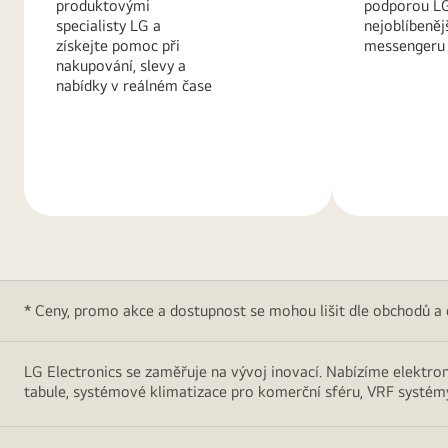
produktovými
podporou L
specialisty LG a
nejoblíbeněj
získejte pomoc při
messengeru
nakupování, slevy a
nabídky v reálném čase
Další
Další
informace
informace
* Ceny, promo akce a dostupnost se mohou lišit dle obchodů a
LG Electronics se zaměřuje na vývoj inovací. Nabízíme elektroni
tabule, systémové klimatizace pro komerční sféru, VRF systémy