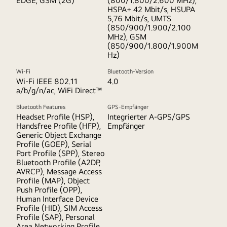
EDGE, GSM (2G)
(800/1.800/2.600 MHz),
HSPA+ 42 Mbit/s, HSUPA
5,76 Mbit/s, UMTS
(850/900/1.900/2.100
MHz), GSM
(850/900/1.800/1.900M
Hz)
Wi-Fi
Bluetooth-Version
Wi-Fi IEEE 802.11
4.0
a/b/g/n/ac, WiFi Direct™
Bluetooth Features
GPS-Empfänger
Headset Profile (HSP),
Integrierter A-GPS/GPS
Handsfree Profile (HFP),
Empfänger
Generic Object Exchange
Profile (GOEP), Serial
Port Profile (SPP), Stereo
Bluetooth Profile (A2DP,
AVRCP), Message Access
Profile (MAP), Object
Push Profile (OPP),
Human Interface Device
Profile (HID), SIM Access
Profile (SAP), Personal
Area Networking Profile