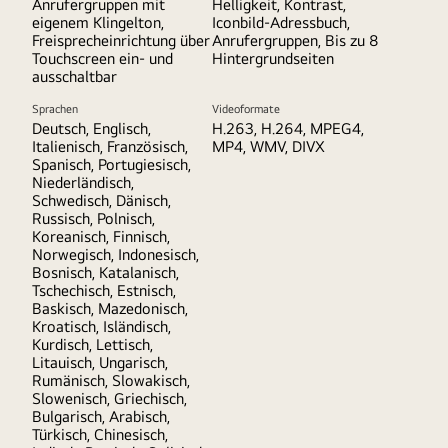
Anrufergruppen mit
Helligkeit, Kontrast,
eigenem Klingelton,
Iconbild-Adressbuch,
Freisprecheinrichtung über
Anrufergruppen, Bis zu 8
Touchscreen ein- und
Hintergrundseiten
ausschaltbar
Sprachen
Videoformate
Deutsch, Englisch,
H.263, H.264, MPEG4,
Italienisch, Französisch,
MP4, WMV, DIVX
Spanisch, Portugiesisch,
Niederländisch,
Schwedisch, Dänisch,
Russisch, Polnisch,
Koreanisch, Finnisch,
Norwegisch, Indonesisch,
Bosnisch, Katalanisch,
Tschechisch, Estnisch,
Baskisch, Mazedonisch,
Kroatisch, Isländisch,
Kurdisch, Lettisch,
Litauisch, Ungarisch,
Rumänisch, Slowakisch,
Slowenisch, Griechisch,
Bulgarisch, Arabisch,
Türkisch, Chinesisch,