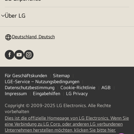
Menü
umschalten
Über LG
Menü
umschalten
Deutschland, Deutsch
Für Geschäftskunden
Sitemap
LGE-Service – Nutzungsbedingungen
Datenschutzbestimmung
Cookie-Richtlinie
AGB
Impressum
Eingabehilfen
LG Privacy
Copyright © 2009-2025 LG Electronics. Alle Rechte
vorbehalten
Dies ist die offizielle Homepage von LG Electronics. Wenn Sie
eine Verbindung zu LG Corp. oder anderen LG verbundenen
(
opens
Unternehmen herstellen möchten, klicken Sie bitte hier.