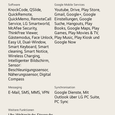
Software
Google Mobile Services
KnockCode, QSlide,
Youtube, Drive, Play Store,
QuickRemote,
Gmail, Google+, Google
QuickMemo, RemoteCall
Einstellungen, Google
Service, LG Smartworld,
Suche, Hangouts, Play
McAfee Security,
Books, Google Maps, Play
ThinkFree Viewer,
Games, Play Movies & TV,
Gästemodus, Face Unlock,
Play Music, Play Kiosk und
Easy UI, Dual-Window,
Google Now
Smart Keyboard, Smart
cleaning, Smart Notice,
Wireless Charging,
Intelligenter Bildschirm,
Sensor:
Beschleunigungssensor,
Näherungssensor, Digital
Compass
Messaging
Synchronisation
E-Mail, SMS, MMS, VPN
Google Dienste, Mit
Outlook über LG PC Suite,
PC Sync
Weitere Funktionen
Uhr, Weltzeituhr, Stoppuhr,