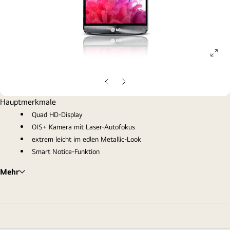
ope
gall
pop
Vorherige
Nächste
Folie
Folie
Hauptmerkmale
Quad HD-Display
OIS+ Kamera mit Laser-Autofokus
extrem leicht im edlen Metallic-Look
Smart Notice-Funktion
Mehr