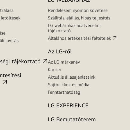
trálása
Rendelésem nyomon követése
letöltések
Szállítás, elállás, hibás teljesítés
LG webáruház adatvédelmi
tájékoztató
ése
Általános értékesítési feltételek
üli javítás
Az LG-ről
ségi tájékoztató
Az LG márkanév
Karrier
tesítési
Aktuális állásajánlataink
t
Sajtócikkek és média
Fenntarthatóság
LG EXPERIENCE
LG Bemutatóterem