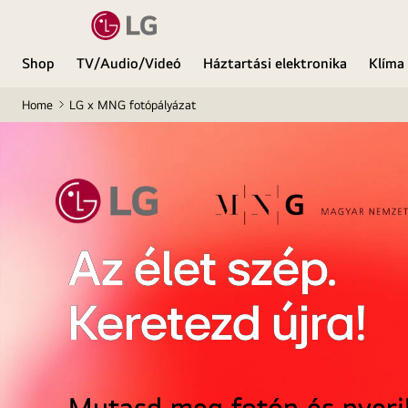
Shop
TV/Audio/Videó
Háztartási elektronika
Klíma
Home
LG x MNG fotópályázat
Az élet szép.
Keretezd újra!
Mutasd meg fotón és nyerj