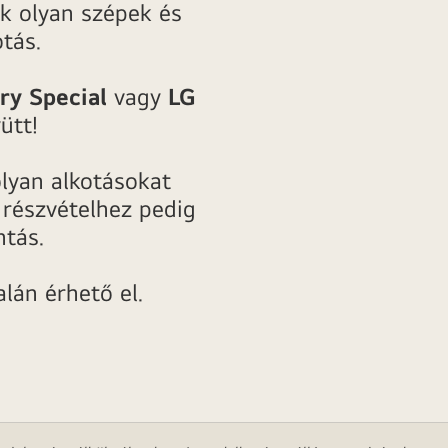
k olyan szépek és
otás.
ry
Special
vagy
LG
ütt!
lyan alkotásokat
 részvételhez pedig
ntás.
alán érhető el.