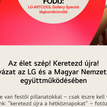
Az élet szép! Keretezd újra!
yázat az LG és a Magyar Nemzeti
együttműködésében
le van festői pillanatokkal – csak észre kell 
nk: “keretezd újra a hétköznapokat” – fotó