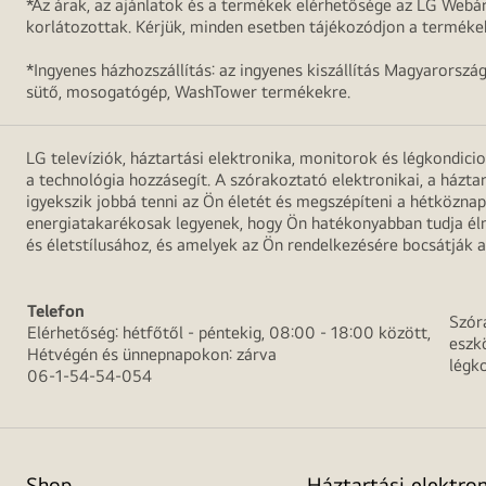
*Az árak, az ajánlatok és a termékek elérhetősége az LG Webár
korlátozottak. Kérjük, minden esetben tájékozódjon a terméke
*Ingyenes házhozszállítás: az ingyenes kiszállítás Magyarorszá
sütő, mosogatógép, WashTower termékekre.
LG televíziók, háztartási elektronika, monitorok és légkondici
a technológia hozzásegít. A szórakoztató elektronikai, a házta
igyekszik jobbá tenni az Ön életét és megszépíteni a hétközn
energiatakarékosak legyenek, hogy Ön hatékonyabban tudja élni
és életstílusához, és amelyek az Ön rendelkezésére bocsátják a
Telefon
Szór
Elérhetőség: hétfőtől - péntekig, 08:00 - 18:00 között,
eszk
Hétvégén és ünnepnapokon: zárva
légk
06-1-54-54-054
Shop
Háztartási elektro