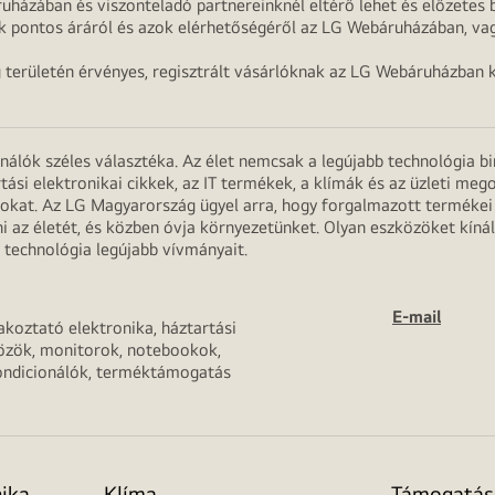
uházában és viszonteladó partnereinknél eltérő lehet és előzetes b
k pontos áráról és azok elérhetőségéről az LG Webáruházában, vag
g területén érvényes, regisztrált vásárlóknak az LG Webáruházban k
onálók széles választéka. Az élet nemcsak a legújabb technológia b
rtási elektronikai cikkek, az IT termékek, a klímák és az üzleti m
apokat. Az LG Magyarország ügyel arra, hogy forgalmazott termék
 az életét, és közben óvja környezetünket. Olyan eszközöket kínál
 technológia legújabb vívmányait.
E-mail
akoztató elektronika, háztartási
özök, monitorok, notebookok,
ondicionálók, terméktámogatás
nika
Klíma
Támogatás