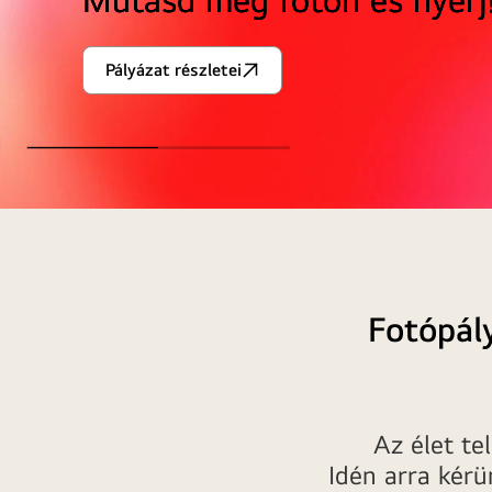
Pályázat részletei
<br>Az
élet
szép.
<br>Keretezd
újra!
Fotópályázat
az
LG
és
Fotópál
a
Magyar
Nemzeti
Galéria
együttműködésében
Az élet te
Idén arra kérü