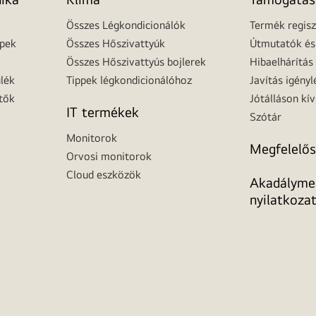
Összes Légkondicionálók
Termék regisz
épek
Összes Hőszivattyúk
Útmutatók és 
Összes Hőszivattyús bojlerek
Hibaelhárítás
lék
Tippek légkondicionálóhoz
Javítás igényl
tők
Jótálláson kív
IT termékek
Szótár
Monitorok
Megfelelős
Orvosi monitorok
Cloud eszközök
Akadálymen
nyilatkoza