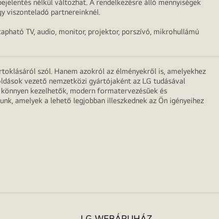
ejelentés nélkül változhat. A rendelkezésre álló mennyiségek
y viszonteladó partnereinknél.
apható TV, audio, monitor, projektor, porszívó, mikrohullámú
irtoklásáról szól. Hanem azokról az élményekről is, amelyekhez
egoldások vezető nemzetközi gyártójaként az LG tudásával
ei könnyen kezelhetők, modern formatervezésűek és
unk, amelyek a lehető legjobban illeszkednek az Ön igényeihez
LG WEBÁRUHÁZ