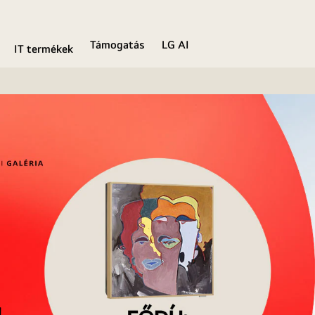
Támogatás
LG AI
IT termékek
!