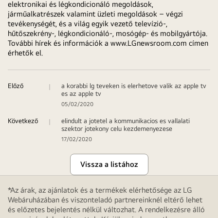
elektronikai és légkondicionáló megoldások,
járműalkatrészek valamint üzleti megoldások – végzi
tevékenységét, és a világ egyik vezető televízió-,
hűtőszekrény-, légkondicionáló-, mosógép- és mobilgyártója.
További hírek és információk a
www.LGnewsroom.com
címen
érhetők el.
Előző
a korabbi lg teveken is elerhetove valik az apple tv
es az apple tv
05/02/2020
Következő
elindult a jotetel a kommunikacios es vallalati
szektor jotekony celu kezdemenyezese
17/02/2020
Vissza a listához
*Az árak, az ajánlatok és a termékek elérhetősége az LG
Webáruházában és viszonteladó partnereinknél eltérő lehet
és előzetes bejelentés nélkül változhat. A rendelkezésre álló