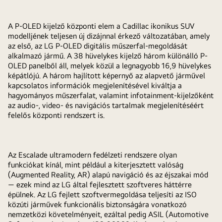
A P-OLED kijelző központi elem a Cadillac ikonikus SUV
modelljének teljesen új dizájnnal érkező változatában, amely
az első, az LG P-OLED digitális műszerfal-megoldását
alkalmazó jármű. A 38 hüvelykes kijelző három különálló P-
OLED panelből áll, melyek közül a legnagyobb 16,9 hüvelykes
képátlójú. A három hajlított képernyő az alapvető járművel
kapcsolatos információk megjelenítésével kiváltja a
hagyományos műszerfalat, valamint infotainment-kijelzőként
az audio-, video- és navigációs tartalmak megjelenítéséért
felelős központi rendszert is.
Az Escalade ultramodern fedélzeti rendszere olyan
funkciókat kínál, mint például a kiterjesztett valóság
(Augmented Reality, AR) alapú navigáció és az éjszakai mód
— ezek mind az LG által fejlesztett szoftveres háttérre
épülnek. Az LG fejlett szoftvermegoldása teljesíti az ISO
közúti járművek funkcionális biztonságára vonatkozó
nemzetközi követelményeit, ezáltal pedig ASIL (Automotive