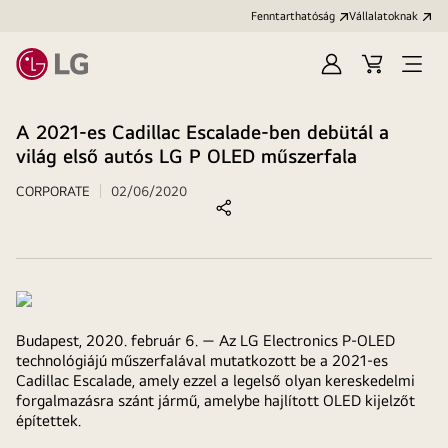
Fenntarthatóság
Vállalatoknak
Bejelentkezés
Kosár
Menü
megn
A 2021-es Cadillac Escalade-ben debütál a
világ első autós LG P OLED műszerfala
CORPORATE
02/06/2020
Megosztás
Budapest, 2020. február 6. —
Az LG Electronics P-OLED
technológiájú műszerfalával mutatkozott be a 2021-es
Cadillac Escalade, amely ezzel a legelső olyan kereskedelmi
forgalmazásra szánt jármű, amelybe hajlított OLED kijelzőt
építettek.