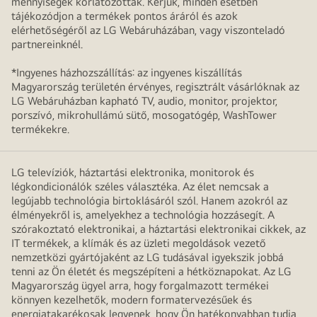
mennyiségek korlátozottak. Kérjük, minden esetben
tájékozódjon a termékek pontos áráról és azok
elérhetőségéről az LG Webáruházában, vagy viszonteladó
partnereinknél.
*Ingyenes házhozszállítás: az ingyenes kiszállítás
Magyarország területén érvényes, regisztrált vásárlóknak az
LG Webáruházban kapható TV, audio, monitor, projektor,
porszívó, mikrohullámú sütő, mosogatógép, WashTower
termékekre.
LG televíziók, háztartási elektronika, monitorok és
légkondicionálók széles választéka. Az élet nemcsak a
legújabb technológia birtoklásáról szól. Hanem azokról az
élményekről is, amelyekhez a technológia hozzásegít. A
szórakoztató elektronikai, a háztartási elektronikai cikkek, az
IT termékek, a klímák és az üzleti megoldások vezető
nemzetközi gyártójaként az LG tudásával igyekszik jobbá
tenni az Ön életét és megszépíteni a hétköznapokat. Az LG
Magyarország ügyel arra, hogy forgalmazott termékei
könnyen kezelhetők, modern formatervezésűek és
energiatakarékosak legyenek, hogy Ön hatékonyabban tudja