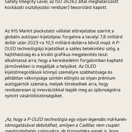
Safety Integrity Level, az ISO 26262 által meghatározott
kockázati osztályozási rendszer) besorolást kapott.
Az IHS Markit piackutató vállalat előrejelzése szerint a
globális autóipari kijelzőpiac forgalma a tavalyi 7,8 milliárd
dollár után 2023-ra 10,5 milliárd dollárra bővül majd. A P-
OLED technológiájú kijelzőket a széles betekintési szög, a
hajlíthatóság és a kiváló grafikus megjelenítés teszi
alkalmassá arra, hogy a kereskedelmi forgalomban kapható
járművekben is megállják a helyüket. Az OLED
kijelzőmegoldások könnyű személyre szabhatósága és
példátlan vékonysága szintén előnyös az olyan prémium
autógyártók számára, melyek törekednek arra, hogy
rendszeresen új innovációkkal lepjék meg az újdonságokra
nyitott vásárlóközönségüket.
„
Az, hogy a P-OLED technológia egy olyan legendás márkanév
támogatásával debütálhat, amilyen a Cadillac nem csupán
megtiszteltetés számunkra, de bizonyítéka annak is, hogy