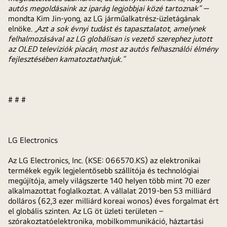
autós megoldásaink az iparág legjobbjai közé tartoznak”
—
mondta Kim Jin-yong, az LG járműalkatrész-üzletágának
elnöke.
„
Azt a sok évnyi tudást és tapasztalatot, amelynek
felhalmozásával az LG globálisan is vezető szerephez jutott
az OLED televíziók piacán, most az autós felhasználói élmény
fejlesztésében kamatoztathatjuk.”
# # #
LG Electronics
Az LG Electronics, Inc. (KSE: 066570.KS) az elektronikai
termékek egyik legjelentősebb szállítója és technológiai
megújítója, amely világszerte 140 helyen több mint 70 ezer
alkalmazottat foglalkoztat. A vállalat 2019-ben 53 milliárd
dolláros (62,3 ezer milliárd koreai wonos) éves forgalmat ért
el globális szinten. Az LG öt üzleti területen –
szórakoztatóelektronika, mobilkommunikáció, háztartási