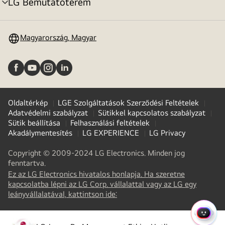
LG Bemutatóterem
menu
toggle
Magyarország, Magyar
Oldaltérkép
LGE Szolgáltatások Szerződési Feltételek
Adatvédelmi szabályzat
Sütikkel kapcsolatos szabályzat
Sütik beállítása
Felhasználási feltételek
Akadálymentesítés
LG EXPERIENCE
LG Privacy
Copyright © 2009-2024 LG Electronics. Minden jog
fenntartva.
Ez az LG Electronics hivatalos honlapja. Ha szeretne
kapcsolatba lépni az LG Corp. vállalattal vagy az LG egy
(
opens
leányvállalatával, kattintson ide:
in
a
GYOR
new