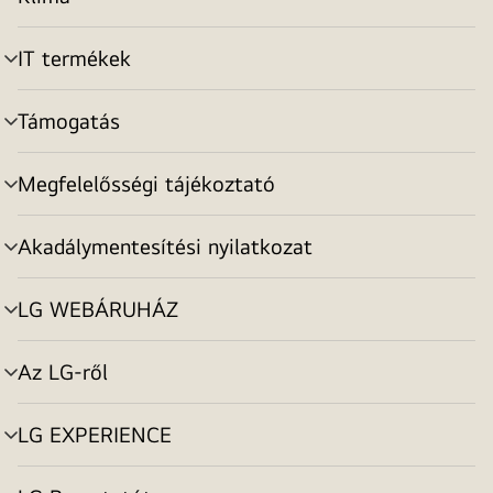
menu
toggle
IT termékek
menu
toggle
Támogatás
menu
toggle
Megfelelősségi tájékoztató
menu
toggle
Akadálymentesítési nyilatkozat
menu
toggle
LG WEBÁRUHÁZ
menu
toggle
Az LG-ről
menu
toggle
LG EXPERIENCE
menu
toggle