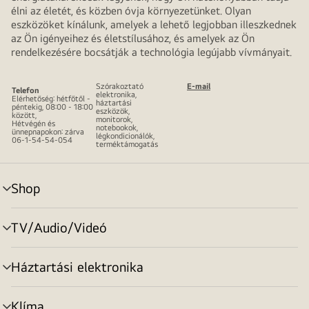
élni az életét, és közben óvja környezetünket. Olyan
eszközöket kínálunk, amelyek a lehető legjobban illeszkednek
az Ön igényeihez és életstílusához, és amelyek az Ön
rendelkezésére bocsátják a technológia legújabb vívmányait.
Szórakoztató
E-mail
Telefon
elektronika,
Elérhetőség: hétfőtől -
háztartási
péntekig, 08:00 - 18:00
eszközök,
között,
monitorok,
Hétvégén és
notebookok,
ünnepnapokon: zárva
légkondicionálók,
06-1-54-54-054
terméktámogatás
Shop
menu
toggle
TV/Audio/Videó
menu
toggle
Háztartási elektronika
menu
toggle
Klíma