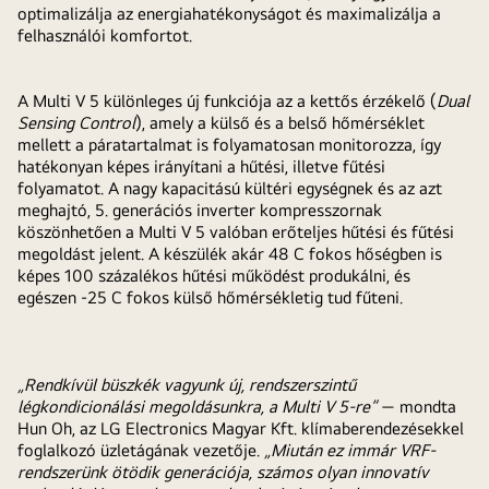
optimalizálja az energiahatékonyságot és maximalizálja a
felhasználói komfortot.
A Multi V 5 különleges új funkciója az a kettős érzékelő (
Dual
Sensing Control
), amely a külső és a belső hőmérséklet
mellett a páratartalmat is folyamatosan monitorozza, így
hatékonyan képes irányítani a hűtési, illetve fűtési
folyamatot. A nagy kapacitású kültéri egységnek és az azt
meghajtó, 5. generációs inverter kompresszornak
köszönhetően a Multi V 5 valóban erőteljes hűtési és fűtési
megoldást jelent. A készülék akár 48 C fokos hőségben is
képes 100 százalékos hűtési működést produkálni, és
egészen -25 C fokos külső hőmérsékletig tud fűteni.
„Rendkívül büszkék vagyunk új, rendszerszintű
légkondicionálási megoldásunkra, a Multi V 5-re”
— mondta
Hun Oh, az LG Electronics Magyar Kft. klímaberendezésekkel
foglalkozó üzletágának vezetője.
„Miután ez immár VRF-
rendszerünk ötödik generációja, számos olyan innovatív