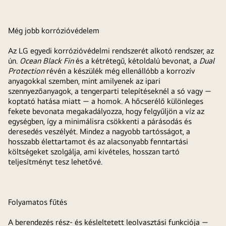
Még jobb korrózióvédelem
Az LG egyedi korrózióvédelmi rendszerét alkotó rendszer, az
ún.
Ocean Black Fin
és a kétrétegű, kétoldalú bevonat, a
Dual
Protection
révén a készülék még ellenállóbb a korrozív
anyagokkal szemben, mint amilyenek az ipari
szennyezőanyagok, a tengerparti telepítéseknél a só vagy —
koptató hatása miatt — a homok. A hőcserélő különleges
fekete bevonata megakadályozza, hogy felgyűljön a víz az
egységben, így a minimálisra csökkenti a párásodás és
deresedés veszélyét. Mindez a nagyobb tartósságot, a
hosszabb élettartamot és az alacsonyabb fenntartási
költségeket szolgálja, ami kivételes, hosszan tartó
teljesítményt tesz lehetővé.
Folyamatos fűtés
A berendezés rész- és késleltetett leolvasztási funkciója —