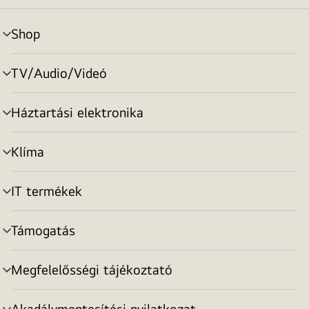
Shop
menu
toggle
TV/Audio/Videó
menu
toggle
Háztartási elektronika
menu
toggle
Klíma
menu
toggle
IT termékek
menu
toggle
Támogatás
menu
toggle
Megfelelősségi tájékoztató
menu
toggle
Akadálymentesítési nyilatkozat