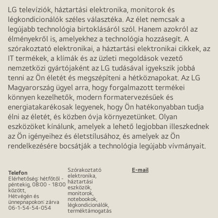
LG televíziók, háztartási elektronika, monitorok és
légkondicionálók széles választéka. Az élet nemcsak a
legújabb technológia birtoklásáról szól. Hanem azokról az
élményekről is, amelyekhez a technológia hozzásegít. A
szórakoztató elektronikai, a háztartási elektronikai cikkek, az
IT termékek, a klímák és az üzleti megoldások vezető
nemzetközi gyártójaként az LG tudásával igyekszik jobbá
tenni az Ön életét és megszépíteni a hétköznapokat. Az LG
Magyarország ügyel arra, hogy forgalmazott termékei
könnyen kezelhetők, modern formatervezésűek és
energiatakarékosak legyenek, hogy Ön hatékonyabban tudja
élni az életét, és közben óvja környezetünket. Olyan
eszközöket kínálunk, amelyek a lehető legjobban illeszkednek
az Ön igényeihez és életstílusához, és amelyek az Ön
rendelkezésére bocsátják a technológia legújabb vívmányait.
Szórakoztató
E-mail
Telefon
elektronika,
Elérhetőség: hétfőtől -
háztartási
péntekig, 08:00 - 18:00
eszközök,
között,
monitorok,
Hétvégén és
notebookok,
ünnepnapokon: zárva
légkondicionálók,
06-1-54-54-054
terméktámogatás