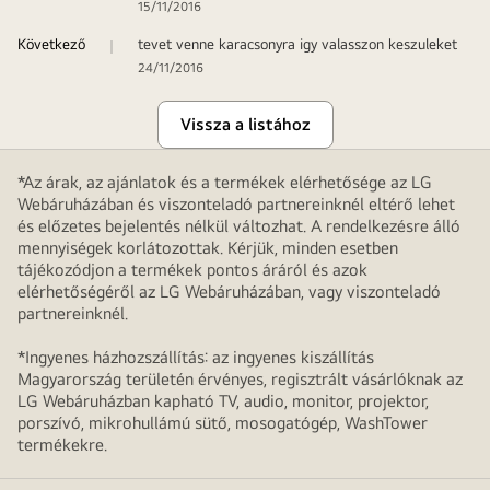
15/11/2016
Következő
tevet venne karacsonyra igy valasszon keszuleket
24/11/2016
Vissza a listához
*Az árak, az ajánlatok és a termékek elérhetősége az LG
Webáruházában és viszonteladó partnereinknél eltérő lehet
és előzetes bejelentés nélkül változhat. A rendelkezésre álló
mennyiségek korlátozottak. Kérjük, minden esetben
tájékozódjon a termékek pontos áráról és azok
elérhetőségéről az LG Webáruházában, vagy viszonteladó
partnereinknél.
*Ingyenes házhozszállítás: az ingyenes kiszállítás
Magyarország területén érvényes, regisztrált vásárlóknak az
LG Webáruházban kapható TV, audio, monitor, projektor,
porszívó, mikrohullámú sütő, mosogatógép, WashTower
termékekre.