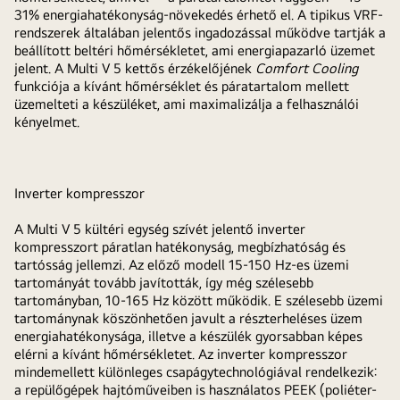
31% energiahatékonyság-növekedés érhető el. A tipikus VRF-
rendszerek általában jelentős ingadozással működve tartják a
beállított beltéri hőmérsékletet, ami energiapazarló üzemet
jelent. A Multi V 5 kettős érzékelőjének
Comfort Cooling
funkciója a kívánt hőmérséklet és páratartalom mellett
üzemelteti a készüléket, ami maximalizálja a felhasználói
kényelmet.
Inverter kompresszor
A Multi V 5 kültéri egység szívét jelentő inverter
kompresszort páratlan hatékonyság, megbízhatóság és
tartósság jellemzi. Az előző modell 15-150 Hz-es üzemi
tartományát tovább javították, így még szélesebb
tartományban, 10-165 Hz között működik. E szélesebb üzemi
tartománynak köszönhetően javult a részterheléses üzem
energiahatékonysága, illetve a készülék gyorsabban képes
elérni a kívánt hőmérsékletet. Az inverter kompresszor
mindemellett különleges csapágytechnológiával rendelkezik:
a repülőgépek hajtóműveiben is használatos PEEK (poliéter-