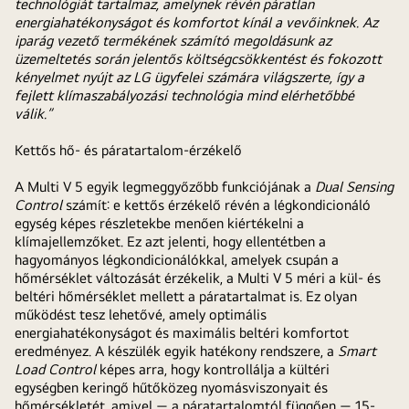
technológiát tartalmaz, amelynek révén páratlan
energiahatékonyságot és komfortot kínál a vevőinknek. Az
iparág vezető termékének számító megoldásunk az
üzemeltetés során jelentős költségcsökkentést és fokozott
kényelmet nyújt az LG ügyfelei számára világszerte, így a
fejlett klímaszabályozási technológia mind elérhetőbbé
válik.”
Kettős hő- és páratartalom-érzékelő
A Multi V 5 egyik legmeggyőzőbb funkciójának a
Dual Sensing
Control
számít: e kettős érzékelő révén a légkondicionáló
egység képes részletekbe menően kiértékelni a
klímajellemzőket. Ez azt jelenti, hogy ellentétben a
hagyományos légkondicionálókkal, amelyek csupán a
hőmérséklet változását érzékelik, a Multi V 5 méri a kül- és
beltéri hőmérséklet mellett a páratartalmat is. Ez olyan
működést tesz lehetővé, amely optimális
energiahatékonyságot és maximális beltéri komfortot
eredményez. A készülék egyik hatékony rendszere, a
Smart
Load Control
képes arra, hogy kontrollálja a kültéri
egységben keringő hűtőközeg nyomásviszonyait és
hőmérsékletét, amivel — a páratartalomtól függően — 15-