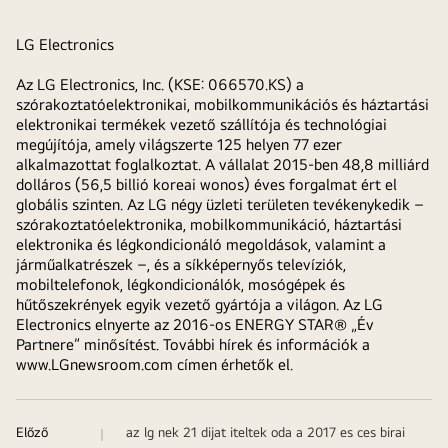
LG
Electronics
Az LG Electronics, Inc. (KSE: 066570.KS) a
szórakoztatóelektronikai, mobilkommunikációs és háztartási
elektronikai termékek vezető szállítója és technológiai
megújítója, amely világszerte 125 helyen 77 ezer
alkalmazottat foglalkoztat. A vállalat 2015-ben 48,8 milliárd
dolláros (56,5 billió koreai wonos) éves forgalmat ért el
globális szinten. Az LG négy üzleti területen tevékenykedik –
szórakoztatóelektronika, mobilkommunikáció, háztartási
elektronika és légkondicionáló megoldások, valamint a
járműalkatrészek –, és a síkképernyős televíziók,
mobiltelefonok, légkondicionálók, mosógépek és
hűtőszekrények egyik vezető gyártója a világon. Az LG
Electronics elnyerte az 2016-os ENERGY STAR® „Év
Partnere” minősítést. További hírek és információk a
www.LGnewsroom.com
címen érhetők el.
Előző
az lg nek 21 dijat iteltek oda a 2017 es ces birai