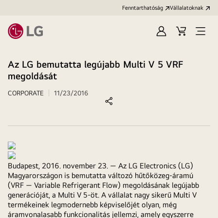
Fenntarthatóság
Vállalatoknak
Bejelentkezés
Kosár
Menü
megn
Az LG bemutatta legújabb Multi V 5 VRF
megoldását
CORPORATE
11/23/2016
Megosztás
Budapest, 2016. november 23. —
Az LG Electronics (LG)
Magyarországon is bemutatta változó hűtőközeg-áramú
(VRF
—
Variable Refrigerant Flow) megoldásának legújabb
generációját, a Multi V 5-öt. A vállalat nagy sikerű Multi V
termékeinek legmodernebb képviselőjét olyan, még
áramvonalasabb funkcionalitás jellemzi, amely egyszerre