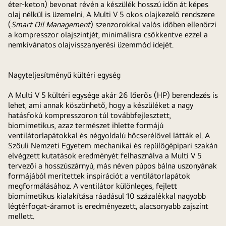
éter-keton) bevonat révén a készülék hosszú időn át képes
olaj nélkül is üzemelni. A Multi V 5 okos olajkezelő rendszere
(
Smart Oil Management
) szenzorokkal valós időben ellenőrzi
a kompresszor olajszintjét, minimálisra csökkentve ezzel a
nemkívánatos olajvisszanyerési üzemmód idejét.
Nagyteljesítményű kültéri egység
A Multi V 5 kültéri egysége akár 26 lőerős (HP) berendezés is
lehet, ami annak köszönhető, hogy a készüléket a nagy
hatásfokú kompresszoron túl továbbfejlesztett,
biomimetikus, azaz természet ihlette formájú
ventilátorlapátokkal és négyoldalú hőcserélővel látták el. A
Szöuli Nemzeti Egyetem mechanikai és repülőgépipari szakán
elvégzett kutatások eredményét felhasználva a Multi V 5
tervezői a hosszúszárnyú, más néven púpos bálna uszonyának
formájából merítettek inspirációt a ventilátorlapátok
megformálásához. A ventilátor különleges, fejlett
biomimetikus kialakítása ráadásul 10 százalékkal nagyobb
légtérfogat-áramot is eredményezett, alacsonyabb zajszint
mellett.