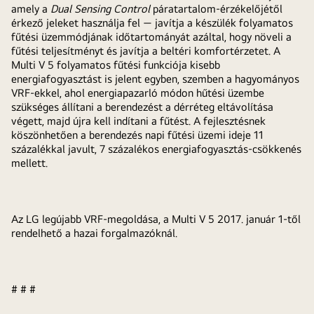
amely a
Dual Sensing Control
páratartalom-érzékelőjétől
érkező jeleket használja fel — javítja a készülék folyamatos
fűtési üzemmódjának időtartományát azáltal, hogy növeli a
fűtési teljesítményt és javítja a beltéri komfortérzetet. A
Multi V 5 folyamatos fűtési funkciója kisebb
energiafogyasztást is jelent egyben, szemben a hagyományos
VRF-ekkel, ahol energiapazarló módon hűtési üzembe
szükséges állítani a berendezést a dérréteg eltávolítása
végett, majd újra kell indítani a fűtést. A fejlesztésnek
köszönhetően a berendezés napi fűtési üzemi ideje 11
százalékkal javult, 7 százalékos energiafogyasztás-csökkenés
mellett.
Az LG legújabb VRF-megoldása, a Multi V 5 2017. január 1-től
rendelhető a hazai forgalmazóknál.
# # #