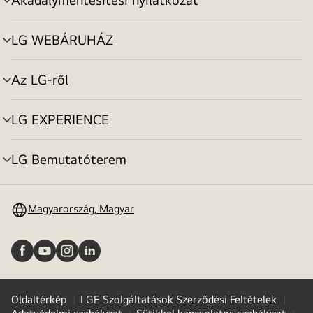
menu
toggle
LG WEBÁRUHÁZ
menu
toggle
Az LG-ről
menu
toggle
LG EXPERIENCE
menu
toggle
LG Bemutatóterem
menu
toggle
Magyarország, Magyar
Oldaltérkép
LGE Szolgáltatások Szerződési Feltételek