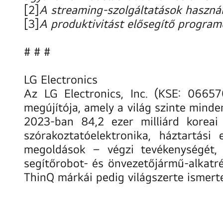
[2]
A streaming-szolgáltatások használ
[3]
A produktivitást elősegítő program
# # #
LG Electronics
Az LG Electronics, Inc. (KSE: 066570
megújítója, amely a világ szinte minde
2023-ban 84,2 ezer milliárd koreai
szórakoztatóelektronika, háztartási
megoldások – végzi tevékenységét, és
segítőrobot- és önvezetőjármű-alkatr
ThinQ márkái pedig világszerte ismert