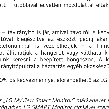
ott – utóbbival egyetlen mozdulattal elta
távirányító is jár, amivel távolról is kén
tóval kiegészítve az eszközt pedig akár 
elefonunkkal is vezérelhetjük – a Thin
ról állíthatjuk a hangerőt vagy válthatun
runk keresni a beépített böngészőn. A 
irányítópulttal a háztartás egyéb okoskészül
20%-os kedvezménnyel előrendelhető az
LG
_________________________________________
 „LG MyView Smart Monitor” márkanevet ka
könyvben LG SMART Monitor címkével szere