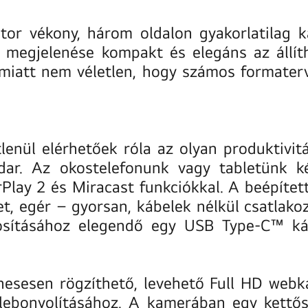
tor vékony, három oldalon gyakorlatilag k
megjelenése kompakt és elegáns az állítha
 miatt nem véletlen, hogy számos formater
lenül elérhetőek róla az olyan produktivi
ar. Az okostelefonunk vagy tabletünk ké
Play 2 és Miracast funkciókkal. A beépítet
zet, egér – gyorsan, kábelek nélkül csatlak
osításához elegendő egy USB Type-C™ káb
esen rögzíthető, levehető Full HD webkam
 lebonyolításához. A kamerában egy kettő