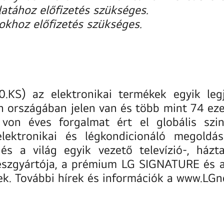
atához előfizetés szükséges.
okhoz előfizetés szükséges.
.KS) az elektronikai termékek egyik legj
n országában jelen van és több mint 74 ezer
 von éves forgalmat ért el globális szi
 elektronikai és légkondicionáló megoldás
 a világ egyik vezető televízió-, háztar
észgyártója, a prémium LG SIGNATURE és a
ek. További hírek és információk a
www.LGn