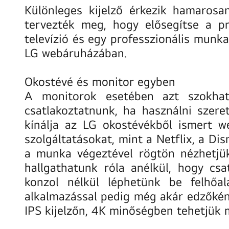
Különleges kijelző érkezik hamaros
tervezték meg, hogy elősegítse a p
televízió és egy professzionális munk
LG webáruházában.
Okostévé és monitor egyben
A monitorok esetében azt szokhatt
csatlakoztatnunk, ha használni szer
kínálja az LG okostévékből ismert we
szolgáltatásokat, mint a Netflix, a Di
a munka végeztével rögtön nézhetjük
hallgathatunk róla anélkül, hogy cs
konzol nélkül léphetünk be felhőa
alkalmazással pedig még akár edzőkén
IPS kijelzőn, 4K minőségben tehetjük 