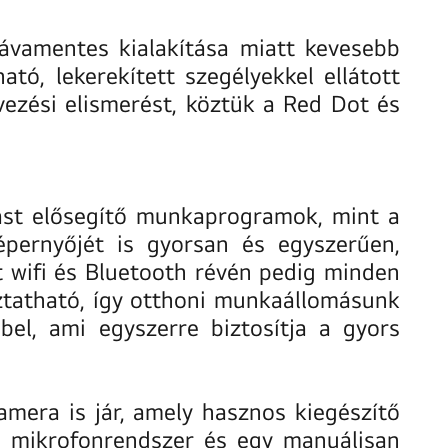
ávamentes kialakítása miatt kevesebb
tó, lekerekített szegélyekkel ellátott
vezési elismerést, köztük a Red Dot és
tást elősegítő munkaprogramok, mint a
pernyőjét is gyorsan és egyszerűen,
t wifi és Bluetooth révén pedig minden
oztatható, így otthoni munkaállomásunk
el, ami egyszerre biztosítja a gyors
era is jár, amely hasznos kiegészítő
s mikrofonrendszer és egy manuálisan