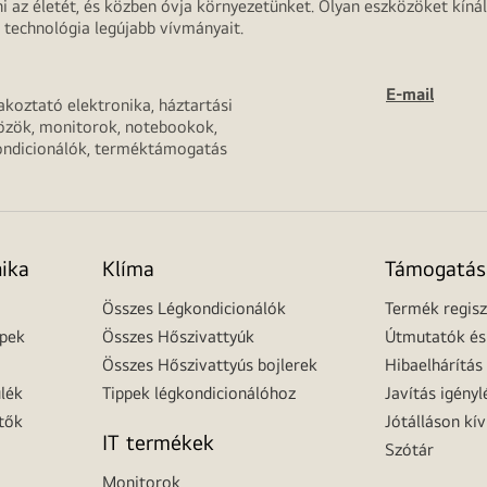
 az életét, és közben óvja környezetünket. Olyan eszközöket kínál
 technológia legújabb vívmányait.
E-mail
akoztató elektronika, háztartási
özök, monitorok, notebookok,
ondicionálók, terméktámogatás
nika
Klíma
Támogatás
Összes Légkondicionálók
Termék regisz
épek
Összes Hőszivattyúk
Útmutatók és 
Összes Hőszivattyús bojlerek
Hibaelhárítás
lék
Tippek légkondicionálóhoz
Javítás igényl
tők
Jótálláson kív
IT termékek
Szótár
Monitorok