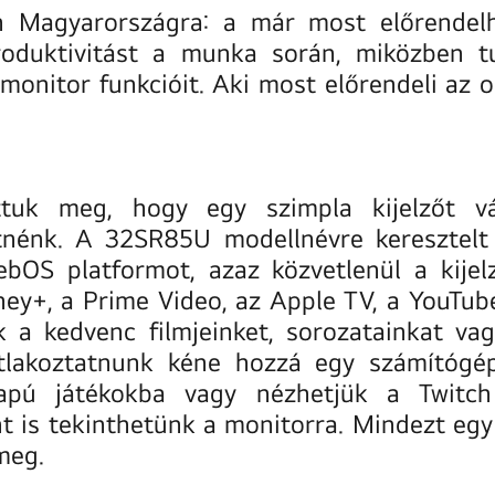
an Magyarországra: a már most előrende
roduktivitást a munka során, miközben tu
amonitor funkcióit. Aki most előrendeli a
uk meg, hogy egy szimpla kijelzőt vá
etnénk. A 32SR85U modellnévre keresztel
bOS platformot, azaz közvetlenül a kijel
sney+, a Prime Video, az Apple TV, a YouTub
 a kedvenc filmjeinket, sorozatainkat vag
atlakoztatnunk kéne hozzá egy számítógé
lapú játékokba vagy nézhetjük a Twitch 
t is tekinthetünk a monitorra. Mindezt egy
meg.