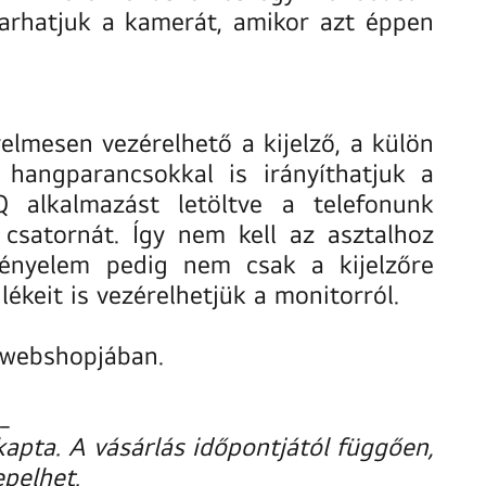
karhatjuk a kamerát, amikor azt éppen
yelmesen vezérelhető a kijelző, a külön
hangparancsokkal is irányíthatjuk a
Q alkalmazást letöltve a telefonunk
k csatornát. Így nem kell az asztalhoz
kényelem pedig nem csak a kijelzőre
ékeit is vezérelhetjük a monitorról.
 webshopjában
.
_
pta. A vásárlás időpontjától függően,
pelhet.