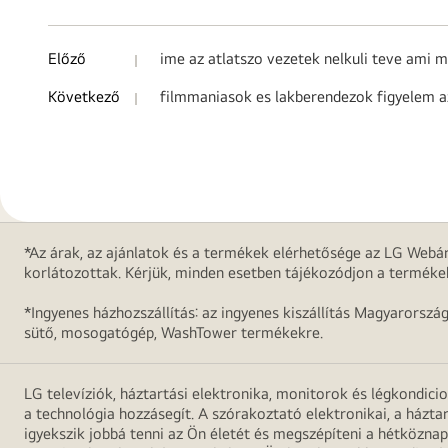
Előző
ime az atlatszo vezetek nelkuli teve ami m
Következő
filmmaniasok es lakberendezok figyelem a
*Az árak, az ajánlatok és a termékek elérhetősége az LG Webár
korlátozottak. Kérjük, minden esetben tájékozódjon a terméke
*Ingyenes házhozszállítás: az ingyenes kiszállítás Magyarorszá
sütő, mosogatógép, WashTower termékekre.
LG televíziók, háztartási elektronika, monitorok és légkondici
a technológia hozzásegít. A szórakoztató elektronikai, a házta
igyekszik jobbá tenni az Ön életét és megszépíteni a hétközn