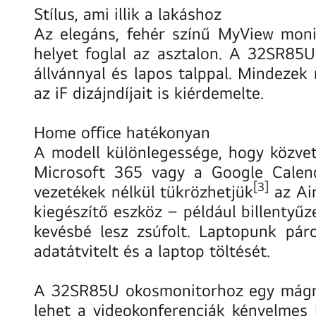
Stílus, ami illik a lakáshoz
Az elegáns, fehér színű MyView moni
helyet foglal az asztalon. A 32SR85U 
állvánnyal és lapos talppal. Mindezek
az iF dizájndíjait is kiérdemelte.
Home office hatékonyan
A modell különlegessége, hogy közvet
Microsoft 365 vagy a Google Calend
[3]
vezetékek nélkül tükrözhetjük
az Air
kiegészítő eszköz – például billentyű
kevésbé lesz zsúfolt. Laptopunk pár
adatátvitelt és a laptop töltését.
A 32SR85U okosmonitorhoz egy mágnes
lehet a videokonferenciák kényelmes