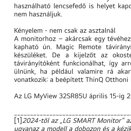
használható lencsefedő is helyet kap
nem használjuk.
Kényelem - nem csak az asztalnál
A monitorhoz – akárcsak egy tévéhez – 
kapható ún. Magic Remote távirányí
készüléket. De a kijelzőt az okost
távirányítóként funkcionálhat, így ar
ülnünk, ha például valamire rá aka
vonatkozik: a beépített ThinQ Otthoni 
Az LG MyView 32SR85U április 15-ig 
____________________________________
[1]
2024-től az „LG SMART Monitor” az
ugyanaz a modell a dobozon és a kézi