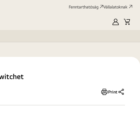
Fenntarthatóság
Vállalatoknak
Saját
Kosár
LG
Twitchet
Print
Megosztá