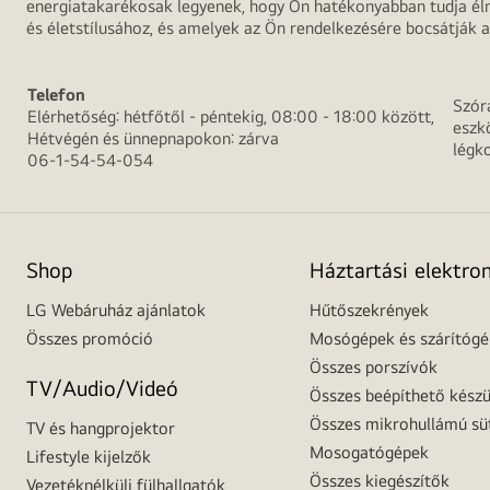
energiatakarékosak legyenek, hogy Ön hatékonyabban tudja élni
és életstílusához, és amelyek az Ön rendelkezésére bocsátják a
Telefon
Szór
Elérhetőség: hétfőtől - péntekig, 08:00 - 18:00 között,
eszk
Hétvégén és ünnepnapokon: zárva
légk
06-1-54-54-054
Shop
Háztartási elektro
LG Webáruház ajánlatok
Hűtőszekrények
Összes promóció
Mosógépek és szárítóg
Összes porszívók
TV/Audio/Videó
Összes beépíthető készü
Összes mikrohullámú sü
TV és hangprojektor
Mosogatógépek
Lifestyle kijelzők
Összes kiegészítők
Vezetéknélküli fülhallgatók