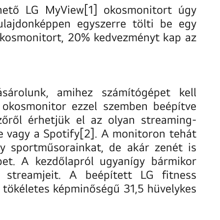
lhető LG MyView
[1]
okosmonitort úgy
lajdonképpen egyszerre tölti be egy
z okosmonitort, 20% kedvezményt kap az
sárolunk, amihez számítógépet kell
t okosmonitor ezzel szemben beépítve
zőről érhetjük el az olyan streaming-
e vagy a Spotify
[2]
. A monitoron tehát
y sportműsorainkat, de akár zenét is
pet. A kezdőlapról ugyanígy bármikor
streamjeit. A beépített LG fitness
 tökéletes képminőségű 31,5 hüvelykes