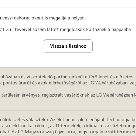
uveszi dekoraciokent is megallja a helyet
z LG uj teveivel sosem latott megoldasok koltoznek a nappaliba
Vissza a listához
uházában és viszonteladó partnereinknél eltérő lehet és előzetes b
k pontos áráról és azok elérhetőségéről az LG Webáruházában, vag
g területén érvényes, regisztrált vásárlóknak az LG Webáruházban k
onálók széles választéka. Az élet nemcsak a legújabb technológia b
rtási elektronikai cikkek, az IT termékek, a klímák és az üzleti m
apokat. Az LG Magyarország ügyel arra, hogy forgalmazott termék