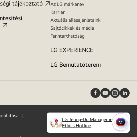
ségi tájékoztató
Az LG márkanév
Karrier
tesítési
Aktuális állásajánlataink
t
Sajtócikkek és média
Fenntarthatóság
LG EXPERIENCE
LG Bemutatóterem
beállítása
LG Jeong-Do Management
(
opens
GYORS
Ethics Hotline
in