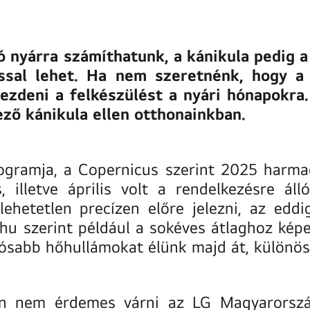
rró nyárra számíthatunk, a kánikula pedig
ssal lehet. Ha nem szeretnénk, hogy a
zdeni a felkészülést a nyári hónapokra
ő kánikula ellen otthonainkban.
ogramja, a Copernicus szerint 2025 harma
 illetve április volt a rendelkezésre ál
hetetlen precízen előre jelezni, az eddig
.hu
szerint például a sokéves átlaghoz képe
rtósabb hőhullámokat élünk majd át, különö
n nem érdemes várni az LG Magyarország 