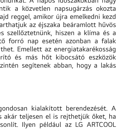
entik a közvetlen napsugárzás okozta
majd reggel, amikor újra emelkedni kezd
tarthatjuk az éjszaka beáramlott hűvös
s szellőztetnünk, hiszen a klíma és a
ető forró nap esetén azonban a falak
thet. Emellett az energiatakarékosság
zárító és más hőt kibocsátó eszközök
szintén segítenek abban, hogy a lakás
ondosan kialakított berendezését. A
kár teljesen el is rejthetjük őket, ha
sonlít. Ilyen például az LG ARTCOOL