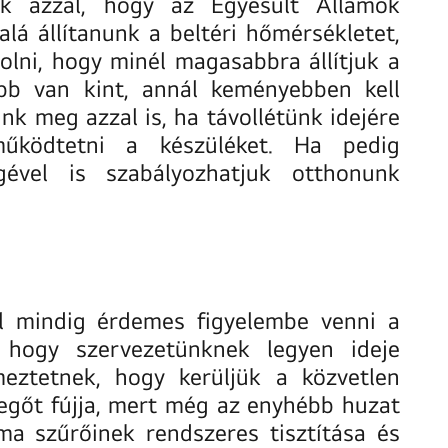
nk azzal, hogy az Egyesült Államok
á állítanunk a beltéri hőmérsékletet,
lni, hogy minél magasabbra állítjuk a
bb van kint, annál keményebben kell
nk meg azzal is, ha távollétünk idejére
 működtetni a készüléket. Ha pedig
gével is szabályozhatjuk otthonunk
ál mindig érdemes figyelembe venni a
 hogy szervezetünknek legyen ideje
eztetnek, hogy kerüljük a közvetlen
vegőt fújja, mert még az enyhébb huzat
a szűrőinek rendszeres tisztítása és