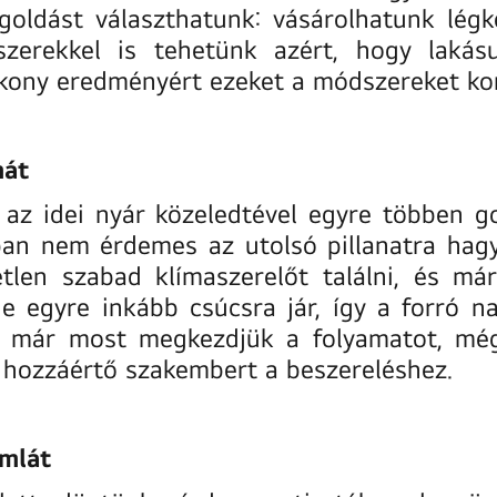
oldást választhatunk: vásárolhatunk légko
szerekkel is tehetünk azért, hogy laká
kony eredményért ezeket a módszereket kom
mát
az idei nyár közeledtével egyre többen g
an nem érdemes az utolsó pillanatra hagy
etlen szabad klímaszerelőt találni, és m
ge egyre inkább csúcsra jár, így a forró 
nt már most megkezdjük a folyamatot, mé
 hozzáértő szakembert a beszereléshez.
ámlát