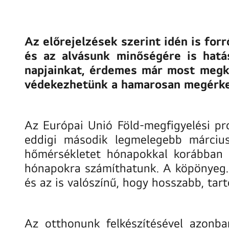
Az előrejelzések szerint idén is fo
és az alvásunk minőségére is hatá
napjainkat, érdemes már most megke
védekezhetünk a hamarosan megérkez
Az Európai Unió Föld-megfigyelési pr
eddigi második legmelegebb március,
hőmérsékletet hónapokkal korábban le
hónapokra számíthatunk. A
köpönyeg
és az is valószínű, hogy hosszabb, ta
Az otthonunk felkészítésével azonba