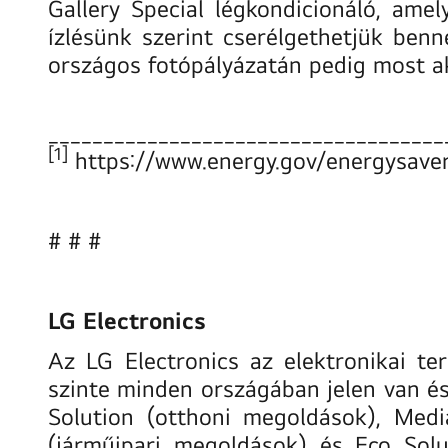
Gallery Special légkondicionáló, ame
ízlésünk szerint cserélgethetjük ben
országos
fotópályázatán
pedig most ak
____________________________________
[1]
https://www.energy.gov/energysave
# # #
LG Electronics
Az LG Electronics az elektronikai ter
szinte minden országában jelen van és
Solution (otthoni megoldások), Medi
(járműipari megoldások) és Eco Sol