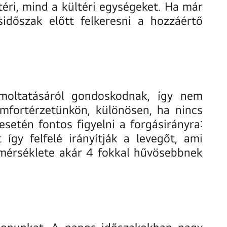
téri, mind a kültéri egységeket. Ha már
dőszak előtt felkeresni a hozzáértő
moltatásáról gondoskodnak, így nem
omfortérzetünkön, különösen, ha nincs
setén fontos figyelni a forgásirányra:
így felfelé irányítják a levegőt, ami
hőmérséklete akár 4 fokkal hűvösebbnek
honunkat. A napos időszakokban nagy