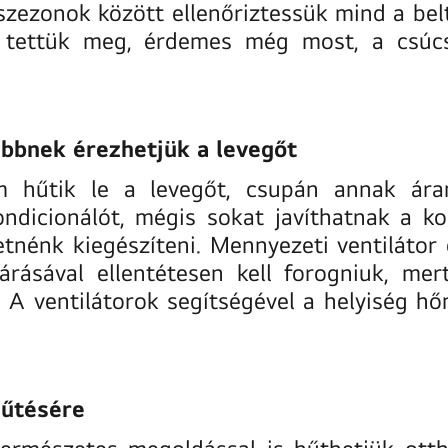
 szezonok között ellenőriztessük mind a bel
 tettük meg, érdemes még most, a csúcsi
ebbnek érezhetjük a levegőt
 hűtik le a levegőt, csupán annak ára
kondicionálót, mégis sokat javíthatnak a k
tnénk kiegészíteni. Mennyezeti ventilátor e
ásával ellentétesen kell forogniuk, mert 
t. A ventilátorok segítségével a helyiség 
hűtésére
természetes megoldással is hűthetjük ott