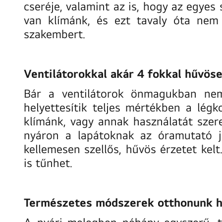
cseréje, valamint az is, hogy az egyes
van klímánk, és ezt tavaly óta nem
szakembert.
Ventilátorokkal akár 4 fokkal hűvös
Bár a ventilátorok önmagukban nem
helyettesítik teljes mértékben a lég
klímánk, vagy annak használatát szere
nyáron a lapátoknak az óramutató jár
kellemesen szellős, hűvös érzetet kel
is tűnhet.
Természetes módszerek otthonunk 
A nyári melegben néhány egyszerű, 