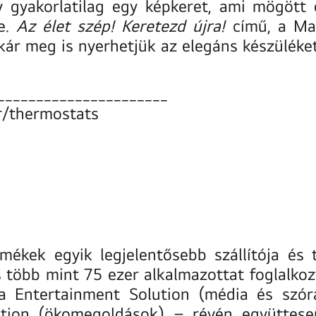
ly gyakorlatilag egy képkeret, ami mögött 
ne.
Az élet szép! Keretezd újra!
című, a Ma
ár meg is nyerhetjük az elegáns készüléket
______________________
r/thermostats
mékek egyik legjelentősebb szállítója és 
 több mint 75 ezer alkalmazottat foglalkoz
a Entertainment Solution (média és szórak
ution (ökomegoldások) – révén együttesen