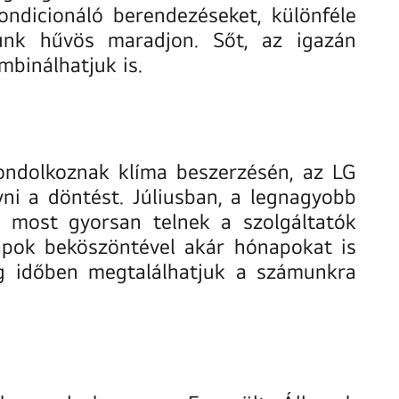
ndicionáló berendezéseket, különféle
sunk hűvös maradjon. Sőt, az igazán
binálhatjuk is.
ondolkoznak klíma beszerzésén, az LG
ni a döntést. Júliusban, a legnagyobb
ár most gyorsan telnek a szolgáltatók
napok beköszöntével akár hónapokat is
g időben megtalálhatjuk a számunkra