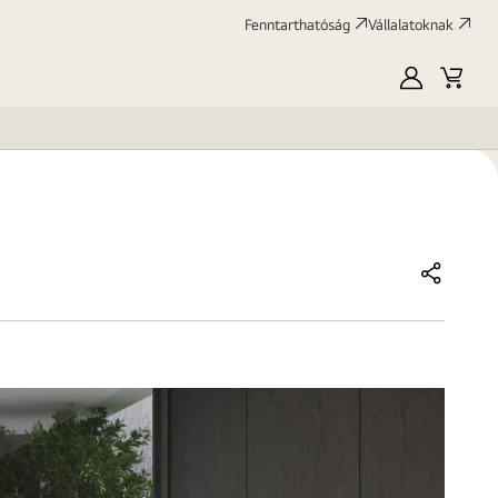
Fenntarthatóság
Vállalatoknak
Saját
Kosár
LG
Megosztá