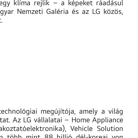
egy klíma rejlik – a képeket ráadásul
gyar Nemzeti Galéria és az LG közös,
.
technológiai megújítója, amely a világ
tat. Az LG vállalatai – Home Appliance
oztatóelektronika), Vehicle Solution
 több mint 88 billió dél-koreai von