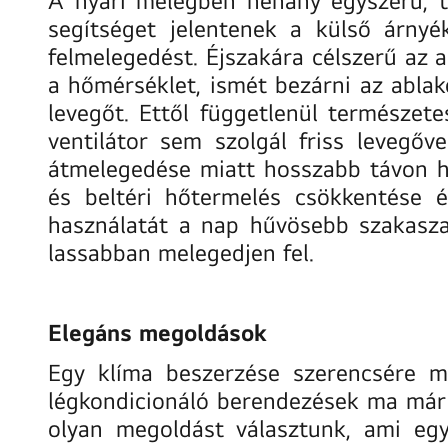
segítséget jelentenek a külső árnyé
felmelegedést. Éjszakára célszerű az a
a hőmérséklet, ismét bezárni az ablak
levegőt. Ettől függetlenül természet
ventilátor sem szolgál friss levegő
átmelegedése miatt hosszabb távon ha
és beltéri hőtermelés csökkentése é
használatát a nap hűvösebb szakaszai
lassabban melegedjen fel.
Elegáns megoldások
Egy klíma beszerzése szerencsére m
légkondicionáló berendezések ma már s
olyan megoldást választunk, ami eg