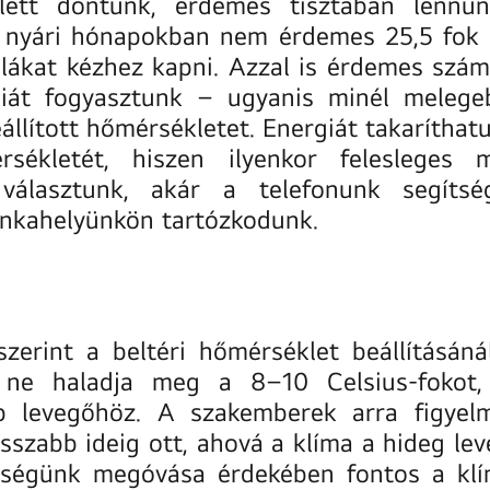
llett döntünk, érdemes tisztában lennü
nyári hónapokban nem érdemes 25,5 fok al
lákat kézhez kapni. Azzal is érdemes számo
giát fogyasztunk – ugyanis minél melege
állított hőmérsékletet. Energiát takaríthatu
sékletét, hiszen ilyenkor felesleges
 választunk, akár a telefonunk segítsé
unkahelyünkön tartózkodunk.
zerint a beltéri hőmérséklet beállításán
g ne haladja meg a 8–10 Celsius-fokot,
 levegőhöz. A szakemberek arra figyelm
sszabb ideig ott, ahová a klíma a hideg le
ségünk megóvása érdekében fontos a klím