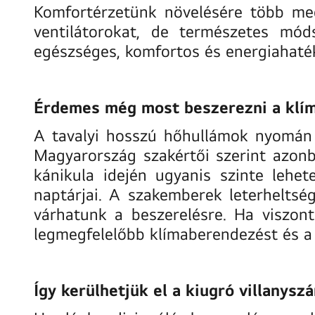
Komfortérzetünk növelésére több meg
ventilátorokat, de természetes mód
egészséges, komfortos és energiahaté
Érdemes még most beszerezni a klí
A tavalyi hosszú hőhullámok nyomán 
Magyarország szakértői szerint azonb
kánikula idején ugyanis szinte lehet
naptárjai. A szakemberek leterheltsé
várhatunk a beszerelésre. Ha viszo
legmegfelelőbb klímaberendezést és a
Így kerülhetjük el a kiugró villanysz