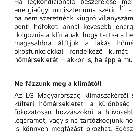
Ha légkondicionáló beszerelése me
[1]
energiaügyi minisztériuma szerint
a 
ha nem szeretnénk kiugró villanyszám
benti hőfokot, annál kevesebb ener
dolgoznia a klímának, hogy tartsa a be
magasabbra állítjuk a lakás hőmér
okosfunkciókkal rendelkező klímát
hőmérsékletét – akkor is, ha épp a m
Ne fázzunk meg a klímától!
Az LG Magyarország klímaszakértői s
kültéri hőmérsékletet: a különbsé
fokozatosan hozzászokni a hűvösebb
légáramot, vagyis ne tartózkodjunk ho
is könnyen megfázást okozhat. Egész