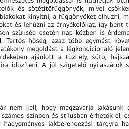
kolók és sötétítőfüggönyök, mivel csökk
blakokat kinyitni, a függönyöket elhúzni, 
okat és lehúzni az árnyékolókat, így bent 
esen szükség esetén nap közben is érdeme
vel. Tartós hőség, azaz több egymást köv
tékony megoldást a légkondicionáló jelen
rdekében ajánlott a tűzhely, sütő, hajs
ra időzíteni. A jól szigetelő nyílászárók 
ár nem kell, hogy megzavarja lakásunk g
zámos színben és stílusban érhetők el, és a
y hagyományos lakberendezési tárgyra ha