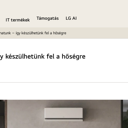
Támogatás
LG AI
IT termékek
thatunk – így készülhetünk fel a hőségre
gy készülhetünk fel a hőségre