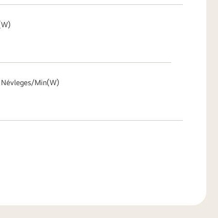
x(W)
s Névleges/Min(W)