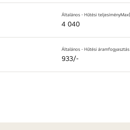
Általános - Hűtési teljesíményMa
4 040
Általános - Hűtési áramfogyasztá
933/-