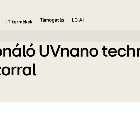
al Inverter kompresszorral
Támogatás
LG AI
IT termékek
onáló UVnano techn
orral