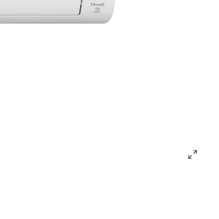
open
gallery
popup