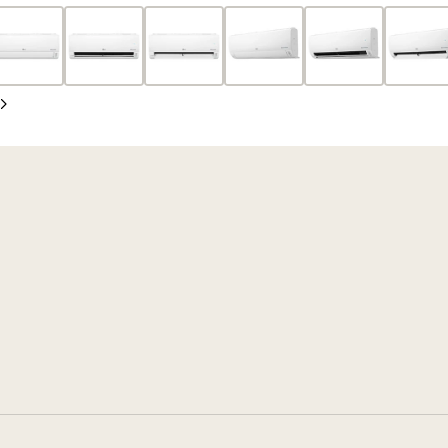
oldal
Következő
oldal