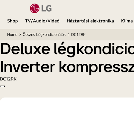
Deluxe légkondicionáló UVnano technológiával, Du
Shop
TV/Audio/Videó
Háztartási elektronika
Klíma
Home
Összes Légkondicionálók
DC12RK
Deluxe légkondici
Inverter kompressz
DC12RK
Copy model name