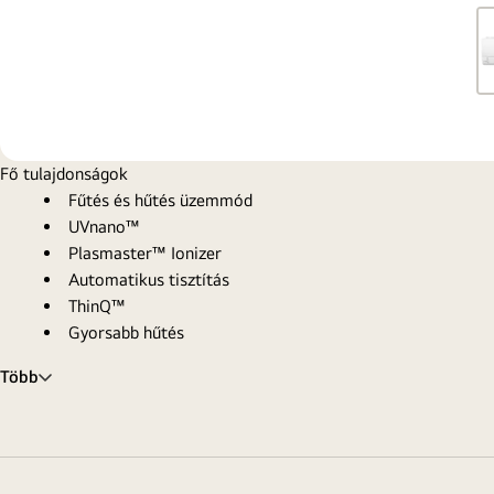
Fő tulajdonságok
Fűtés és hűtés üzemmód
UVnano™
Plasmaster™ Ionizer
Automatikus tisztítás
ThinQ™
Gyorsabb hűtés
Több