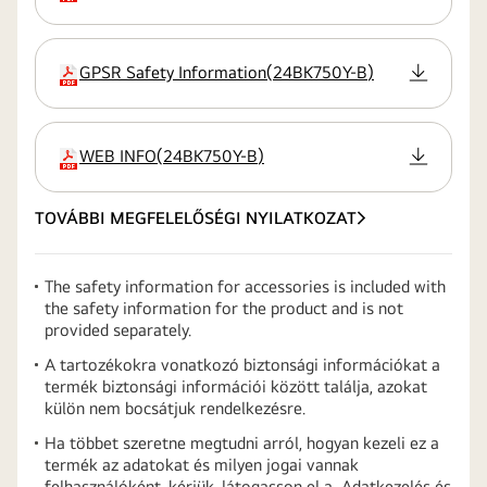
GPSR Safety Information
(
24BK750Y-B
)
kiterjesztés
WEB INFO
(
24BK750Y-B
)
kiterjesztés
TOVÁBBI MEGFELELŐSÉGI NYILATKOZAT
The safety information for accessories is included with
the safety information for the product and is not
provided separately.
A tartozékokra vonatkozó biztonsági információkat a
termék biztonsági információi között találja, azokat
külön nem bocsátjuk rendelkezésre.
Ha többet szeretne megtudni arról, hogyan kezeli ez a
termék az adatokat és milyen jogai vannak
felhasználóként, kérjük, látogasson el a „Adatkezelés és