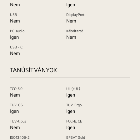
Nem
Igen
USB
DisplayPort
Nem
Nem
PC-audio
Kábeltartó
Igen
Nem
USB - C
Nem
TANÚSÍTVÁNYOK
TCO 6.0
UL (cUL)
Nem
Igen
TUV-GS
TUV-Ergo
Igen
Igen
TUV-típus
FCC-B, CE
Nem
Igen
ISO13406-2
EPEAT Gold