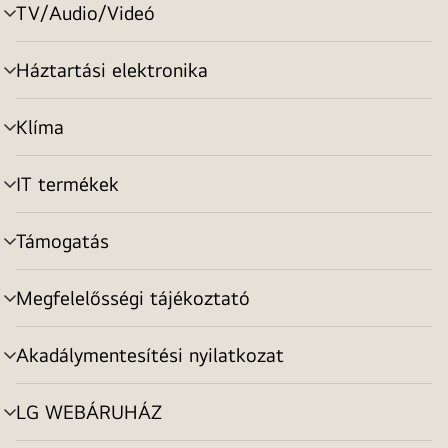
TV/Audio/Videó
menu
toggle
Háztartási elektronika
menu
toggle
Klíma
menu
toggle
IT termékek
menu
toggle
Támogatás
menu
toggle
Megfelelősségi tájékoztató
menu
toggle
Akadálymentesítési nyilatkozat
menu
toggle
LG WEBÁRUHÁZ
menu
toggle