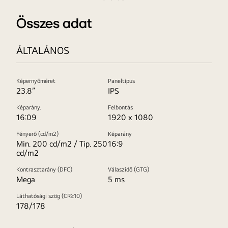
Összes adat
ÁLTALÁNOS
Képernyőméret
Paneltípus
23.8”
IPS
Képarány.
Felbontás
16:09
1920 x 1080
Fényerő (cd/m2)
Képarány
Min. 200 cd/m2 / Tip. 250
16:9
cd/m2
Kontrasztarány (DFC)
Válaszidő (GTG)
Mega
5 ms
Láthatósági szög (CR≥10)
178/178