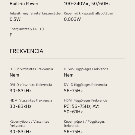
Built-in Power
100-240Vac, 50/60Hz
Teljesítmény felvétel készenlétben
Képernyő kikapcsolt állapotában
0.5W
0.003W
Energiaosztály (A - G)
F
FREKVENCIA
D-Sub Vízszintes Frekvencia
D-Sub Függőleges Frekvencia
Nem
Nem
DVI-D vízszintes frekvencia
DVI-D függőleges frekvencia
30~83kHz
56~75Hz
HDMI Vízszintes Frekvencia
HDMI Függőleges Frekvencia
30~83kHz
PC: 56~75Hz, AV:
50~61Hz
Képernyőport / Vízszintes
Képernyőport / Függőleges
frekvencia
frekvencia
30~83kHz
56~75Hz