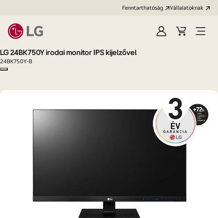
Fenntarthatóság
Vállalatoknak
Bejelentkezés
Kosár
Menü
megn
LG 24BK750Y irodai monitor IPS kijelzővel
24BK750Y-B
Copy model name