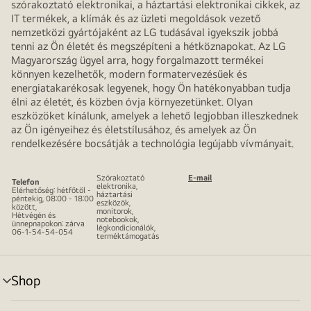
szórakoztató elektronikai, a háztartási elektronikai cikkek, az
IT termékek, a klímák és az üzleti megoldások vezető
nemzetközi gyártójaként az LG tudásával igyekszik jobbá
tenni az Ön életét és megszépíteni a hétköznapokat. Az LG
Magyarország ügyel arra, hogy forgalmazott termékei
könnyen kezelhetők, modern formatervezésűek és
energiatakarékosak legyenek, hogy Ön hatékonyabban tudja
élni az életét, és közben óvja környezetünket. Olyan
eszközöket kínálunk, amelyek a lehető legjobban illeszkednek
az Ön igényeihez és életstílusához, és amelyek az Ön
rendelkezésére bocsátják a technológia legújabb vívmányait.
Szórakoztató
E-mail
Telefon
elektronika,
Elérhetőség: hétfőtől -
háztartási
péntekig, 08:00 - 18:00
eszközök,
között,
monitorok,
Hétvégén és
notebookok,
ünnepnapokon: zárva
légkondicionálók,
06-1-54-54-054
terméktámogatás
Shop
menu
toggle