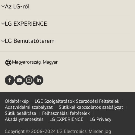
Az LG-ről
menu
toggle
LG EXPERIENCE
menu
toggle
LG Bemutatóterem
menu
toggle
Magyarország, Magyar
Oldaltérkép
LGE Szolgáltatások Szerződési Feltételek
Adatvédelmi szabályzat
Sütikkel kapcsolatos szabályzat
Sütik beállítása
Felhasználási feltételek
Akadálymentesítés
LG EXPERIENCE
LG Privacy
Copyright © 2009-2024 LG Electronics. Minden jog