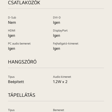
CSATLAKOZÓK
D-Sub
DVI-D
Nem
Igen
HDMI
DisplayPort
Igen
Igen
PC audio bemenet
Fejhallgató-kimenet
Igen
Igen
HANGSZÓRÓ
Típus
Audio kimenet
Beépített
1.2W x 2
TÁPELLÁTÁS
Típus
Bemenet