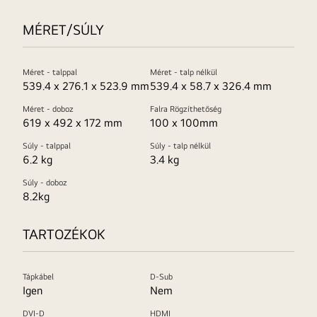
MÉRET/SÚLY
Méret - talppal
Méret - talp nélkül
539.4 x 276.1 x 523.9 mm
539.4 x 58.7 x 326.4 mm
Méret - doboz
Falra Rögzíthetőség
619 x 492 x 172 mm
100 x 100mm
Súly - talppal
Súly - talp nélkül
6.2 kg
3.4 kg
Súly - doboz
8.2kg
TARTOZÉKOK
Tápkábel
D-Sub
Igen
Nem
DVI-D
HDMI