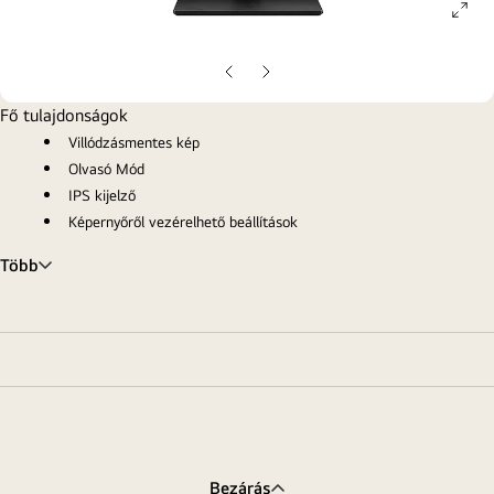
ope
gall
pop
Előző
Következő
oldal
oldal
Fő tulajdonságok
Villódzásmentes kép
Olvasó Mód
IPS kijelző
Képernyőről vezérelhető beállítások
Több
Bezárás