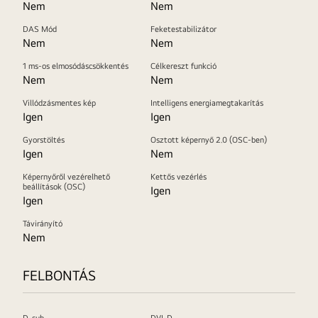
Nem
Nem
DAS Mód
Feketestabilizátor
Nem
Nem
1 ms-os elmosódáscsökkentés
Célkereszt funkció
Nem
Nem
Villódzásmentes kép
Intelligens energiamegtakarítás
Igen
Igen
Gyorstöltés
Osztott képernyő 2.0 (OSC-ben)
Igen
Nem
Képernyőről vezérelhető
Kettős vezérlés
beállítások (OSC)
Igen
Igen
Távirányító
Nem
FELBONTÁS
D-sub
DVI-D