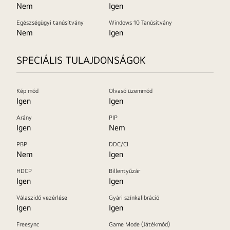
Nem
Igen
Egészségügyi tanúsítvány
Windows 10 Tanúsitvány
Nem
Igen
SPECIÁLIS TULAJDONSÁGOK
Kép mód
Olvasó üzemmód
Igen
Igen
Arány
PIP
Igen
Nem
PBP
DDC/CI
Nem
Igen
HDCP
Billentyűzár
Igen
Igen
Válaszidő vezérlése
Gyári színkalibráció
Igen
Igen
Freesync
Game Mode (Játékmód)