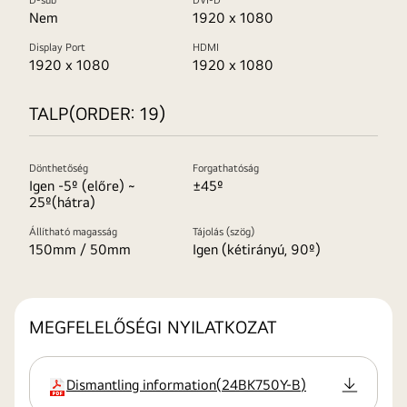
Nem
1920 x 1080
Display Port
HDMI
1920 x 1080
1920 x 1080
TALP(ORDER: 19)
Dönthetőség
Forgathatóság
Igen -5º (előre) ~
±45º
25º(hátra)
Állítható magasság
Tájolás (szög)
150mm / 50mm
Igen (kétirányú, 90º)
MEGFELELŐSÉGI NYILATKOZAT
Dismantling information
(
24BK750Y-B
)
kiterjesztés