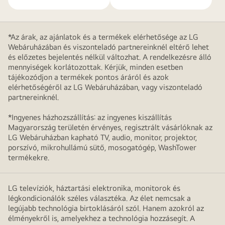
*Az árak, az ajánlatok és a termékek elérhetősége az LG
Webáruházában és viszonteladó partnereinknél eltérő lehet
és előzetes bejelentés nélkül változhat. A rendelkezésre álló
mennyiségek korlátozottak. Kérjük, minden esetben
tájékozódjon a termékek pontos áráról és azok
elérhetőségéről az LG Webáruházában, vagy viszonteladó
partnereinknél.
*Ingyenes házhozszállítás: az ingyenes kiszállítás
Magyarország területén érvényes, regisztrált vásárlóknak az
LG Webáruházban kapható TV, audio, monitor, projektor,
porszívó, mikrohullámú sütő, mosogatógép, WashTower
termékekre.
LG televíziók, háztartási elektronika, monitorok és
légkondicionálók széles választéka. Az élet nemcsak a
legújabb technológia birtoklásáról szól. Hanem azokról az
élményekről is, amelyekhez a technológia hozzásegít. A