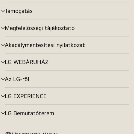
toggle
Támogatás
menu
toggle
Megfelelősségi tájékoztató
menu
toggle
Akadálymentesítési nyilatkozat
menu
toggle
LG WEBÁRUHÁZ
menu
toggle
Az LG-ről
menu
toggle
LG EXPERIENCE
menu
toggle
LG Bemutatóterem
menu
toggle