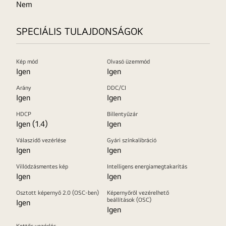
Nem
SPECIÁLIS TULAJDONSÁGOK
Kép mód
Olvasó üzemmód
Igen
Igen
Arány
DDC/CI
Igen
Igen
HDCP
Billentyűzár
Igen (1.4)
Igen
Válaszidő vezérlése
Gyári színkalibráció
Igen
Igen
Villódzásmentes kép
Intelligens energiamegtakarítás
Igen
Igen
Osztott képernyő 2.0 (OSC-ben)
Képernyőről vezérelhető
beállítások (OSC)
Igen
Igen