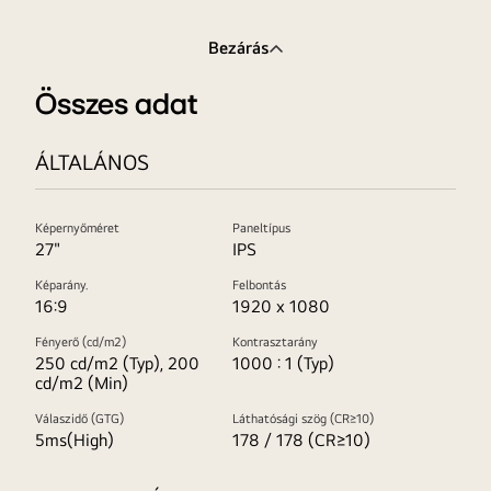
Bezárás
Összes adat
ÁLTALÁNOS
Képernyőméret
Paneltípus
27"
IPS
Képarány.
Felbontás
16:9
1920 x 1080
Fényerő (cd/m2)
Kontrasztarány
250 cd/m2 (Typ), 200
1000 : 1 (Typ)
cd/m2 (Min)
Válaszidő (GTG)
Láthatósági szög (CR≥10)
5ms(High)
178 / 178 (CR≥10)