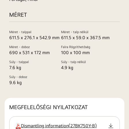
MÉRET
Méret - talppal
Méret - talp nélkül
611.5 x 276.1 x 542.9 mm
611.5 x 59.0 x 367.5 mm
Méret - doboz
Falra Rögzíthetőség
690 x 531 x 172 mm
100 x 100 mm
Súly - talppal
Súly - talp nélkül
7.6 kg
4.9 kg
Súly - doboz
9.6 kg
MEGFELELŐSÉGI NYILATKOZAT
Dismantling information
(
27BK750Y-B
)
kiterjesztés