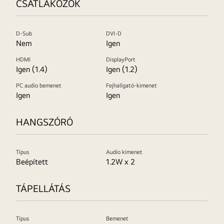
CSATLAKOZÓK
D-Sub
DVI-D
Nem
Igen
HDMI
DisplayPort
Igen (1.4)
Igen (1.2)
PC audio bemenet
Fejhallgató-kimenet
Igen
Igen
HANGSZÓRÓ
Típus
Audio kimenet
Beépített
1.2W x 2
TÁPELLÁTÁS
Típus
Bemenet