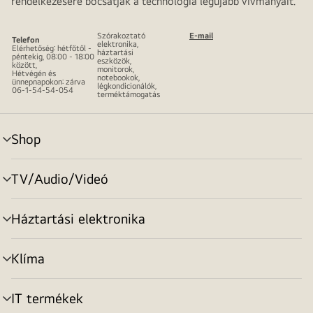
rendelkezésére bocsátják a technológia legújabb vívmányait.
Szórakoztató
E-mail
Telefon
elektronika,
Elérhetőség: hétfőtől -
háztartási
péntekig, 08:00 - 18:00
eszközök,
között,
monitorok,
Hétvégén és
notebookok,
ünnepnapokon: zárva
légkondicionálók,
06-1-54-54-054
terméktámogatás
Shop
menu
toggle
TV/Audio/Videó
menu
toggle
Háztartási elektronika
menu
toggle
Klíma
menu
toggle
IT termékek
menu