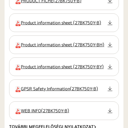
PRODUCT FICHE
(
27BK750Y-B
)
kiterjesztés
Product information sheet
(
27BK750Y-B
)
kiterjesztés
Product information sheet
(
27BK750Y-BH
)
kiterjesztés
Product information sheet
(
27BK750Y-BY
)
kiterjesztés
GPSR Safety Information
(
27BK750Y-B
)
kiterjesztés
WEB INFO
(
27BK750Y-B
)
kiterjesztés
TOVÁBBI MEGFELELŐSÉGI NYILATKOZAT