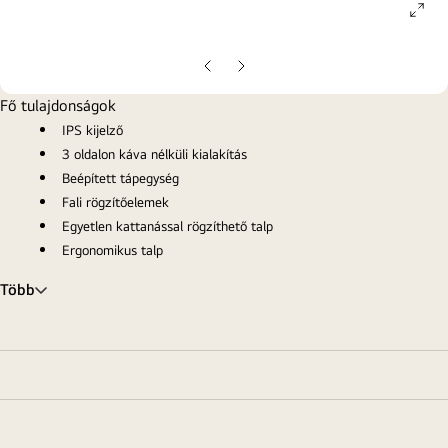
ope
gall
pop
Előző
Következő
oldal
oldal
Fő tulajdonságok
IPS kijelző
3 oldalon káva nélküli kialakítás
Beépített tápegység
Fali rögzítőelemek
Egyetlen kattanással rögzíthető talp
Ergonomikus talp
Több