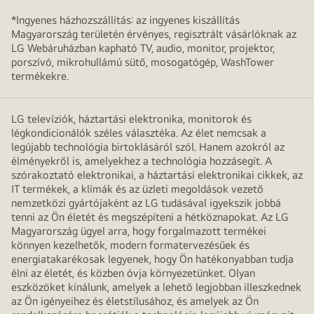
*Ingyenes házhozszállítás: az ingyenes kiszállítás
Magyarország területén érvényes, regisztrált vásárlóknak az
LG Webáruházban kapható TV, audio, monitor, projektor,
porszívó, mikrohullámú sütő, mosogatógép, WashTower
termékekre.
LG televíziók, háztartási elektronika, monitorok és
légkondicionálók széles választéka. Az élet nemcsak a
legújabb technológia birtoklásáról szól. Hanem azokról az
élményekről is, amelyekhez a technológia hozzásegít. A
szórakoztató elektronikai, a háztartási elektronikai cikkek, az
IT termékek, a klímák és az üzleti megoldások vezető
nemzetközi gyártójaként az LG tudásával igyekszik jobbá
tenni az Ön életét és megszépíteni a hétköznapokat. Az LG
Magyarország ügyel arra, hogy forgalmazott termékei
könnyen kezelhetők, modern formatervezésűek és
energiatakarékosak legyenek, hogy Ön hatékonyabban tudja
élni az életét, és közben óvja környezetünket. Olyan
eszközöket kínálunk, amelyek a lehető legjobban illeszkednek
az Ön igényeihez és életstílusához, és amelyek az Ön