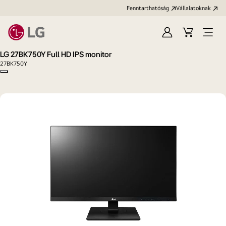
Fenntarthatóság
Vállalatoknak
Bejelentkezés
Kosár
Menü
megn
LG 27BK750Y Full HD IPS monitor
27BK750Y
Copy model name