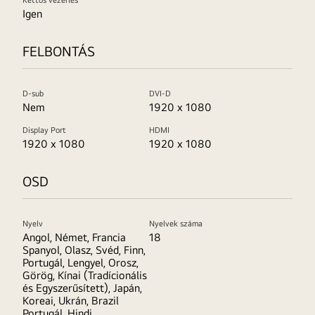
Kettős vezérlés
Igen
FELBONTÁS
D-sub
DVI-D
Nem
1920 x 1080
Display Port
HDMI
1920 x 1080
1920 x 1080
OSD
Nyelv
Nyelvek száma
Angol, Német, Francia
18
Spanyol, Olasz, Svéd, Finn,
Portugál, Lengyel, Orosz,
Görög, Kínai (Tradícionális
és Egyszerűsített), Japán,
Koreai, Ukrán, Brazil
Portugál, Hindi