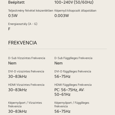
Beépített
100~240V (50/60Hz)
Teljesítmény felvétel készenlétben
Képernyő kikapcsolt állapotában
0.5W
0.003W
Energiaosztály (A - G)
F
FREKVENCIA
D-Sub Vízszintes Frekvencia
D-Sub Függőleges Frekvencia
Nem
Nem
DVI-D vízszintes frekvencia
DVI-D függőleges frekvencia
30~83kHz
56~75Hz
HDMI Vízszintes Frekvencia
HDMI Függőleges Frekvencia
30~83kHz
PC: 56~75Hz, AV:
50~61Hz
Képernyőport / Vízszintes
Képernyőport / Függőleges
frekvencia
frekvencia
30~83kHz
56~75Hz