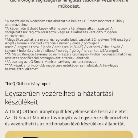
működést.
*A megfelelő működéshez csatlakoztatnia kell az LG Smart monitort a ThinQ
alkalmazáshoz.
*A képernyőn látható képek eltérhetnek a tényleges alkalmazástól. A
szolgáltatások régiótól/országtól vagy az alkalmazás verzióitól függően
változhatnak.
*Megváltoztathatja a nyelvi és regionális beállításokat 22 nyelven, 146 országra:
Angol / koreai / spanyol / francia / német / olasz / portugál /
orosz / lengyel / török / japán / arab (szaúdi/UAE) / vietnami / thai / svéd /
tajvani / indonéz / dán / holland / norvég / görög / izraeli (pl. USA/angol).
**A Magic Remote távirányító nem része a csomagnak (külön megvásárolható), és
részletes specifikációi országonként eltérőek lehetnek.
**A csomag az LG Smart Monitor távirányítót tartalmazza.
***A képek a funkció jobb megértése érdekében szimuláltak. A tényleges
használattól eltérhet.
ThinQ Otthoni irányítópult
Egyszerűen vezérelheti a háztartási
készülékeit
A ThinQ Otthoni irányítópult kényelmesebbé teszi az életet.
Az LG Smart Monitor távirányítóval egyszerre ellenőrizheti
és vezérelheti is az otthonában lévő készülékek állapotát.