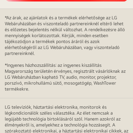
*Az árak, az ajánlatok és a termékek elérhetősége az LG
Webáruházában és viszonteladó partnereinknél eltérő lehet
és előzetes bejelentés nélkül változhat. A rendelkezésre álló
mennyiségek korlátozottak. Kérjük, minden esetben
tájékozódjon a termékek pontos áráról és azok
elérhetőségéről az LG Webáruházában, vagy viszonteladó
partnereinknél.
*Ingyenes házhozszállítás: az ingyenes kiszállítás
Magyarország területén érvényes, regisztrált vásárlóknak az
LG Webáruházban kapható TV, audio, monitor, projektor,
porszívó, mikrohullámú sütő, mosogatógép, WashTower
termékekre.
LG televíziók, háztartási elektronika, monitorok és
légkondicionálók széles választéka. Az élet nemcsak a
legújabb technológia birtoklásáról szól. Hanem azokról az
élményekről is, amelyekhez a technológia hozzásegít. A
szórakoztató elektronikai, a háztartási elektronikai cikkek, az