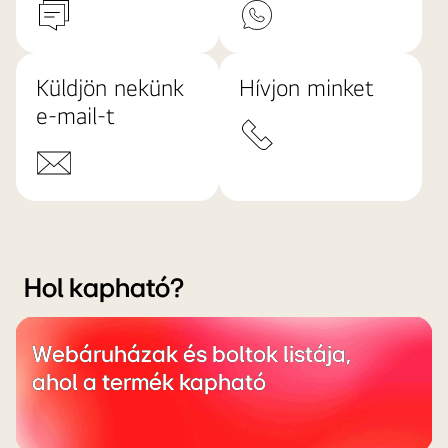
Küldjön nekünk
Hívjon minket
e-mail-t
Hol kapható?
Webáruházak és boltok listája,
ahol a termék kapható