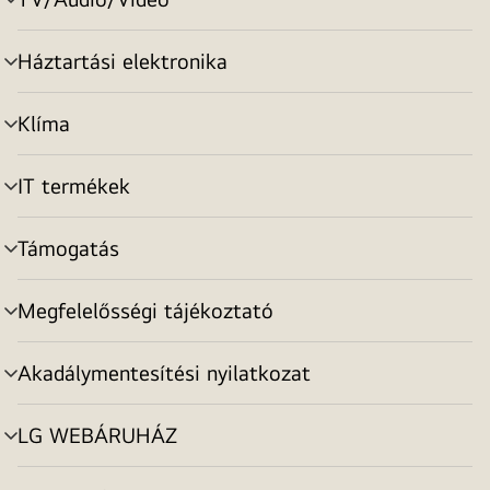
menu
toggle
Háztartási elektronika
menu
toggle
Klíma
menu
toggle
IT termékek
menu
toggle
Támogatás
menu
toggle
Megfelelősségi tájékoztató
menu
toggle
Akadálymentesítési nyilatkozat
menu
toggle
LG WEBÁRUHÁZ
menu
toggle