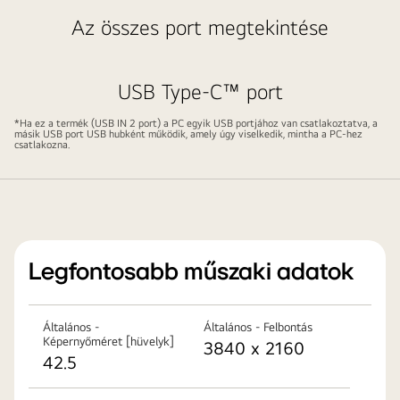
lehetővé
Az összes port megtekintése
teszik
a
4K
USB Type-C™ port
megjelenítést,
az
*Ha ez a termék (USB IN 2 port) a PC egyik USB portjához van csatlakoztatva, a
másik USB port USB hubként működik, amely úgy viselkedik, mintha a PC-hez
adatátvitelt
csatlakozna.
és
a
csatlakoztatott
eszköz
töltését
Legfontosabb műszaki adatok
(akár
65
W
Általános -
Általános - Felbontás
teljesítménnyel)
Képernyőméret [hüvelyk]
3840 x 2160
42.5
egyetlen
kábelen