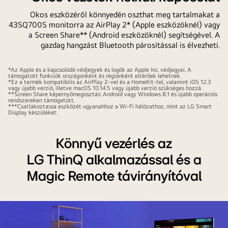
Okos eszközéről könnyedén oszthat meg tartalmakat a
43SQ700S monitorra az AirPlay 2* (Apple eszközöknél) vagy
a Screen Share** (Android eszközöknél) segítségével. A
gazdag hangzást Bluetooth párosítással is élvezheti.
*Az Apple és a kapcsolódó védjegyek és logók az Apple Inc. védjegyei. A
támogatott funkciók országonként és régiónként eltérőek lehetnek.
*Ez a termék kompatibilis az AirPlay 2-vel és a HomeKit-tel, valamint iOS 12.3
vagy újabb verzió, illetve macOS 10.14.5 vagy újabb verzió szükséges hozzá.
**Screen Share képernyőmegosztás: Android vagy Windows 8.1 és újabb operációs
rendszereken támogatott.
***Csatlakoztassa eszközét ugyanahhoz a Wi-Fi hálózathoz, mint az LG Smart
Display készüléket.
Könnyű vezérlés az
LG ThinQ alkalmazással és a
Magic Remote távirányítóval