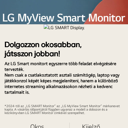
LG
SMART
Display.
Dolgozzon okosabban,
játsszon jobban!
Az LG Smart monitort egyszerre több feladat elvégzésére
tervezték.
Nem csak a csatlakoztatott asztali számítógép, laptop vagy
játékkonzol képét képes megjeleníteni, hanem a különböző
internetes streaming alkalmazásokon nézheti a kedvenc
tartalmait is.
*2024-től az „LG SMART Monitor” az „LG MyView Smart Monitor” márkanevet
kapta. A vásárlás időpontjától függően ugyanaz a modell a dobozon és a
kézikönyvben LG SMART Monitor címkével szerepelhet.
Okos
Kijelző