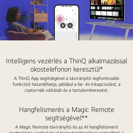
Videó
Videó
lejátszása
megállítása
Intelligens vezérlés a ThinQ alkalmazással
okostelefonon keresztül*
A ThinQ App segítségével a távirányító legfontosabb
funkcióit használhatja, például a be- és kikapcsolást, a
csatornák váltását és a tartalomkeresést.
Hangfelismerés a Magic Remote
segítségével**
A Magic Remote távirányító és az AI hangfelismerő
technológia segítségével hangutasításokkal vezérelheti a