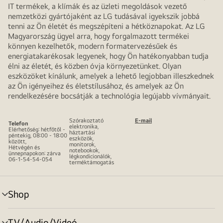
IT termékek, a klímák és az üzleti megoldások vezető
nemzetközi gyártójaként az LG tudásával igyekszik jobbá
tenni az Ön életét és megszépíteni a hétköznapokat. Az LG
Magyarország ügyel arra, hogy forgalmazott termékei
könnyen kezelhetők, modern formatervezésűek és
energiatakarékosak legyenek, hogy Ön hatékonyabban tudja
élni az életét, és közben óvja környezetünket. Olyan
eszközöket kínálunk, amelyek a lehető legjobban illeszkednek
az Ön igényeihez és életstílusához, és amelyek az Ön
rendelkezésére bocsátják a technológia legújabb vívmányait.
Szórakoztató
E-mail
Telefon
elektronika,
Elérhetőség: hétfőtől -
háztartási
péntekig, 08:00 - 18:00
eszközök,
között,
monitorok,
Hétvégén és
notebookok,
ünnepnapokon: zárva
légkondicionálók,
06-1-54-54-054
terméktámogatás
Shop
menu
toggle
TV/Audio/Videó