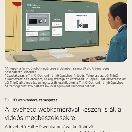
*A képek a funkció jobb megértése érdekében szimuláltak. A tényleges
használattól eltérhet.
*Csatlakozás a ThinQ Otthoni irányítópulthoz: 1. lépés: Telepítse az LG ThinQ
alkalmazást a telefonjára, és regisztrálja az eszközeit. 2. lépés: Csatlakoztassa az
LG ThinQ alkalmazásban regisztrált eszközöket a ThinQ Otthoni irányítópulthoz.
*A támogatott szolgáltatások országonként különbözhetnek.
Full HD webkamera-támogatás
A levehető webkamerával készen is áll a
videós megbeszélésekre
A levehető Full HD webkamerával különböző