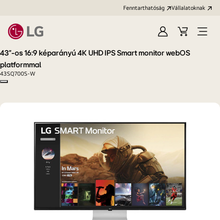
Fenntarthatóság
Vállalatoknak
Bejelentkezés
Kosár
Menü
megn
43"-os 16:9 képarányú 4K UHD IPS Smart monitor webOS
platformmal
43SQ700S-W
Copy model name