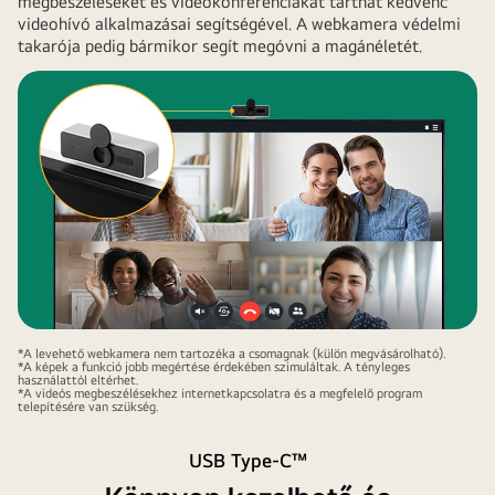
megbeszéléseket és videokonferenciákat tarthat kedvenc
videohívó alkalmazásai segítségével. A webkamera védelmi
takarója pedig bármikor segít megóvni a magánéletét.
*A levehető webkamera nem tartozéka a csomagnak (külön megvásárolható).
*A képek a funkció jobb megértése érdekében szimuláltak. A tényleges
használattól eltérhet.
*A videós megbeszélésekhez internetkapcsolatra és a megfelelő program
telepítésére van szükség.
USB Type-C™