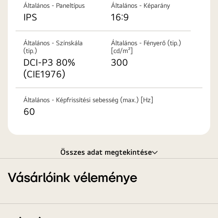
keresztül.
Általános - Paneltípus
Általános - Képarány
IPS
16:9
Általános - Színskála
Általános - Fényerő (tip.)
(tip.)
[cd/m²]
DCI-P3 80%
300
(CIE1976)
Általános - Képfrissítési sebesség (max.) [Hz]
60
Összes adat megtekintése
Vásárlóink véleménye