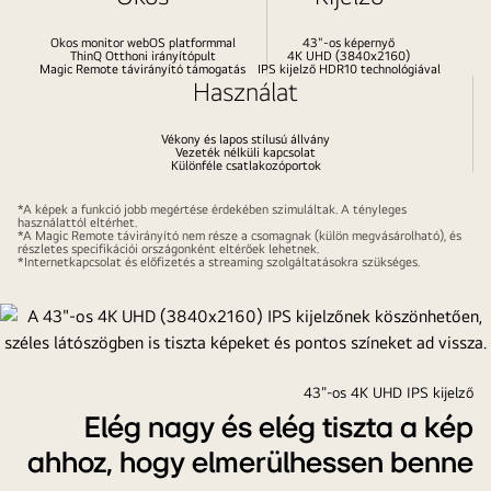
Okos monitor webOS platformmal
43"-os képernyő
ThinQ Otthoni irányítópult
4K UHD (3840x2160)
Magic Remote távirányító támogatás
IPS kijelző HDR10 technológiával
Használat
Vékony és lapos stílusú állvány
Vezeték nélküli kapcsolat
Különféle csatlakozóportok
*A képek a funkció jobb megértése érdekében szimuláltak. A tényleges
használattól eltérhet.
*A Magic Remote távirányító nem része a csomagnak (külön megvásárolható), és
részletes specifikációi országonként eltérőek lehetnek.
*Internetkapcsolat és előfizetés a streaming szolgáltatásokra szükséges.
43"-os 4K UHD IPS kijelző
Elég nagy és elég tiszta a kép
ahhoz, hogy elmerülhessen benne