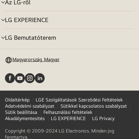
Az LG-ről
menu
toggle
LG EXPERIENCE
menu
toggle
LG Bemutatóterem
menu
toggle
Magyarország, Magyar
Oldaltérkép
LGE Szolgáltatások Szerződési Feltételek
Adatvédelmi szabályzat
Sütikkel kapcsolatos szabályzat
Sütik beállítása
Felhasználási feltételek
Akadálymentesítés
LG EXPERIENCE
LG Privacy
Copyright © 2009-2024 LG Electronics. Minden jog
fenntartva.