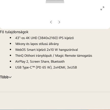
ope
gall
pop
Előző
Következő
oldal
oldal
Fő tulajdonságok
43"-os 4K UHD (3840x2160) IPS kijelző
Vékony és lapos stílusú állvány
WebOS Smart kijelző 2x10 W hangszóróval
ThinQ Otthoni irányítópult / Magic Remote támogatás
AirPlay 2, Screen Share, Bluetooth
USB Type-C™ (PD 65 W), 2xHDMI, 3xUSB
Több