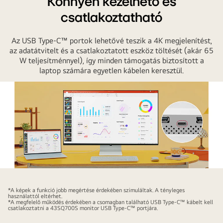
Könnyen kezelhető és
csatlakoztatható
Az USB Type-C™ portok lehetővé teszik a 4K megjelenítést,
az adatátvitelt és a csatlakoztatott eszköz töltését (akár 65
W teljesítménnyel), így minden támogatás biztosított a
laptop számára egyetlen kábelen keresztül.
Az
USB
*A képek a funkció jobb megértése érdekében szimuláltak. A tényleges
Type-
használattól eltérhet.
*A megfelelő működés érdekében a csomagban található USB Type-C™ kábelt kell
C™
csatlakoztatni a 43SQ700S monitor USB Type-C™ portjára.
portok