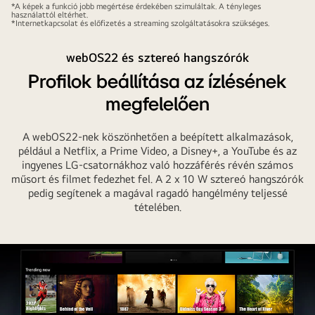
*A képek a funkció jobb megértése érdekében szimuláltak. A tényleges
használattól eltérhet.
*Internetkapcsolat és előfizetés a streaming szolgáltatásokra szükséges.
webOS22 és sztereó hangszórók
Profilok beállítása az ízlésének
megfelelően
A webOS22-nek köszönhetően a beépített alkalmazások,
például a Netflix, a Prime Video, a Disney+, a YouTube és az
ingyenes LG-csatornákhoz való hozzáférés révén számos
műsort és filmet fedezhet fel. A 2 x 10 W sztereó hangszórók
pedig segítenek a magával ragadó hangélmény teljessé
tételében.