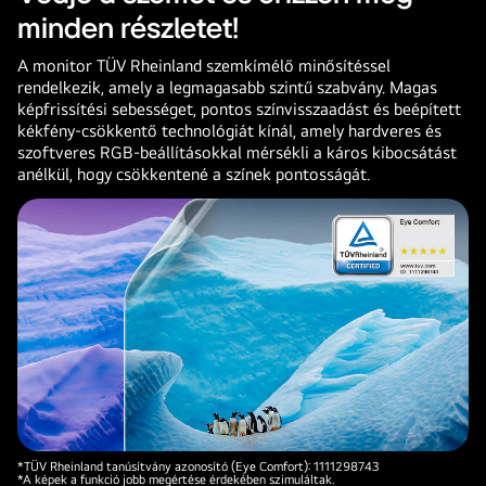
minden részletet!
A monitor TÜV Rheinland szemkímélő minősítéssel
rendelkezik, amely a legmagasabb szintű szabvány. Magas
képfrissítési sebességet, pontos színvisszaadást és beépített
kékfény-csökkentő technológiát kínál, amely hardveres és
szoftveres RGB-beállításokkal mérsékli a káros kibocsátást
anélkül, hogy csökkentené a színek pontosságát.
*TÜV Rheinland tanúsítvány azonosító (Eye Comfort): 1111298743
*A képek a funkció jobb megértése érdekében szimuláltak.