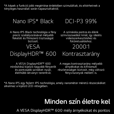
UltraFine
*A képek a funkció jobb megértése érdekében szimuláltak, és eltérhetnek a
monitor
tényleges használat során tapasztaltaktól.
felvételt
Nano IPS* Black
DCI-P3 99%
készítő
programmal.
A Nano IPS Black technológia a fény
A színskála pontos és élénk
Az
precíz szabályozásával mélyebb
színvisszaadást kínál, így ideális
feketét és filmszerű tisztaságot
videószerkesztéshez és
asztalon
biztosít.
fotóretusáláshoz.
VESA
2000:1
billentyűzet,
tablet,
DisplayHDR™ 600
Kontrasztarány
fejhallgató
és
A VESA DisplayHDR™ 600
A magas kontrasztarány mélyebb
minősítésű kijelző nagyobb fényerőt
árnyékokat és kifinomult
egyéb
és pontosabb színeket nyújt,
részletességet biztosít, még változó
élethűbb látványt teremtve.
fényviszonyok mellett is.
kiegészítők.
*A Nano IPS egy fejlett IPS technológia, amely nanométer méretű részecskéket
alkalmaz a kijelző LED-rétegében.
Minden szín életre kel
A VESA DisplayHDR™ 600 mély árnyékokat és pontos