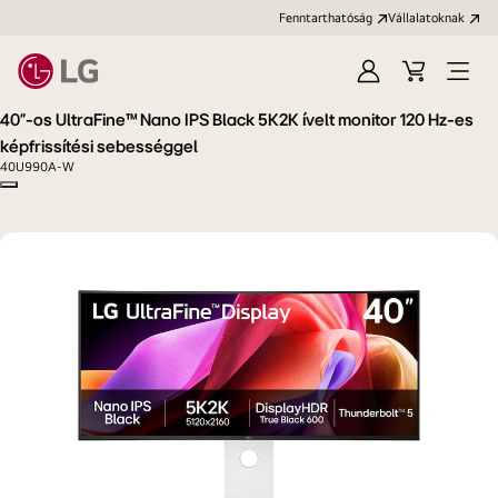
Fenntarthatóság
Vállalatoknak
Bejelentkezés
Kosár
Menü
megn
40”-os UltraFine™ Nano IPS Black 5K2K ívelt monitor 120 Hz-es
képfrissítési sebességgel
40U990A-W
Copy model name