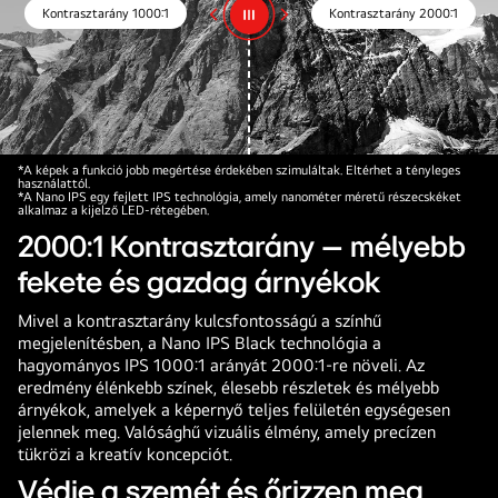
Kontrasztarány 1000:1
Kontrasztarány 2000:1
*A képek a funkció jobb megértése érdekében szimuláltak. Eltérhet a tényleges
használattól.
*A Nano IPS egy fejlett IPS technológia, amely nanométer méretű részecskéket
alkalmaz a kijelző LED-rétegében.
2000:1 Kontrasztarány – mélyebb
fekete és gazdag árnyékok
Mivel a kontrasztarány kulcsfontosságú a színhű
megjelenítésben, a Nano IPS Black technológia a
hagyományos IPS 1000:1 arányát 2000:1-re növeli. Az
eredmény élénkebb színek, élesebb részletek és mélyebb
árnyékok, amelyek a képernyő teljes felületén egységesen
jelennek meg. Valósághű vizuális élmény, amely precízen
tükrözi a kreatív koncepciót.
Védje a szemét és őrizzen meg