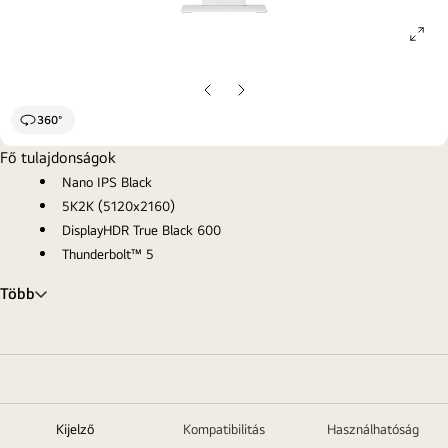
ope
gall
pop
Előző
Következő
oldal
oldal
360°
Fő tulajdonságok
Nano IPS Black
5K2K (5120x2160)
DisplayHDR True Black 600
Thunderbolt™ 5
Több
Kijelző
Kompatibilitás
Használhatóság