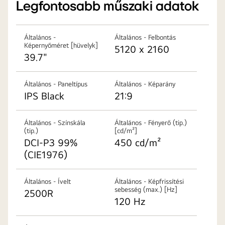
Legfontosabb műszaki adatok
Általános -
Általános - Felbontás
Képernyőméret [hüvelyk]
5120 x 2160
39.7"
Általános - Paneltípus
Általános - Képarány
IPS Black
21:9
Általános - Színskála
Általános - Fényerő (tip.)
(tip.)
[cd/m²]
DCI-P3 99%
450 cd/m²
(CIE1976)
Általános - Ívelt
Általános - Képfrissítési
sebesség (max.) [Hz]
2500R
120 Hz