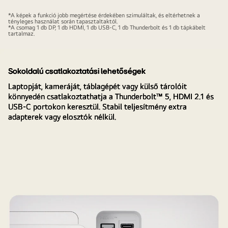
2
UltraFine
*A képek a funkció jobb megértése érdekében szimuláltak, és eltérhetnek a
tényleges használat során tapasztaltaktól.
monitor
*A csomag 1 db DP, 1 db HDMI, 1 db USB-C, 1 db Thunderbolt és 1 db tápkábelt
tartalmaz.
egy
laptop
segítségével
Sokoldalú csatlakoztatási lehetőségek
csatlakoztatva
Laptopját, kameráját, táblagépét vagy külső tárolóit
egymáshoz.
könnyedén csatlakoztathatja a Thunderbolt™ 5, HDMI 2.1 és
Az
USB-C portokon keresztül. Stabil teljesítmény extra
összes
adapterek vagy elosztók nélkül.
eszköz
zökkenőmentesen
kapcsolódik
egymáshoz.