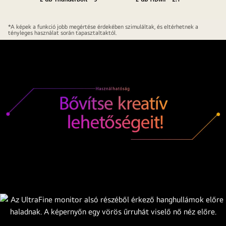
Közelkép
*A képek a funkció jobb megértése érdekében szimuláltak, és eltérhetnek a
tényleges használat során tapasztaltaktól.
az
UltraFine
monitor
portjairól,
a
különböző
kábelcsatlakozási
lehetőségek
bemutatására.
Nincsenek
képek