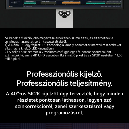
Videó
Videó
lejátszása
megállítása
*A képek a funkció jobb megértése érdekében szimuláltak, és eltérhetnek a
tényleges használat során tapasztaltaktól.
1) A Nano IPS egy fejlett IPS technológia, amely nanométer méretű részecskéket
alkalmaz a kijelző LED-rétegében.
2) A teljes pixelszámot a vízszintes és függőleges felbontás szorzataként
számoltuk ki, ami a 4K UHD esetében 8,29 millió pixel és az 5K2K esetében 11,05
millió pixel.
Professzionális kijelző.
Professzionális teljesítmény.
A 40"-os 5K2K kijelzőt úgy tervezték, hogy minden
részletet pontosan láthasson, legyen szó
színkorrekcióról, zenei szerkesztésről vagy
programozásról.