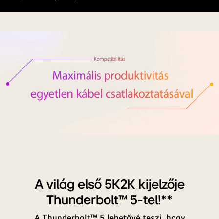
Kompatibilitás
|
Maximális
produktivitás
A világ első 5K2K kijelzője
egyetlen
Thunderbolt™ 5-tel!**
kábel
csatlakoztatásával
A Thunderbolt™ 5 lehetővé teszi, hogy