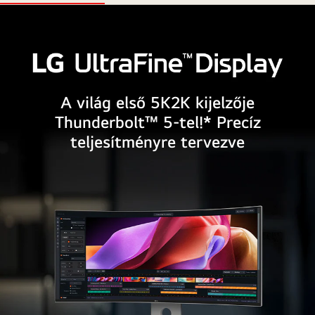
A világ első 5K2K kijelzője
Thunderbolt™ 5-tel!* Precíz
teljesítményre tervezve
LG
UltraFine
Monitor
logo.