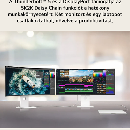
A Thunderbolt™ 5 és a DisplayPort támogatja az
a
5K2K Daisy Chain funkciót a hatékony
csatlakoztathatóságát.
munkakörnyezetért. Két monitort és egy laptopot
csatlakoztathat, növelve a produktivitást.