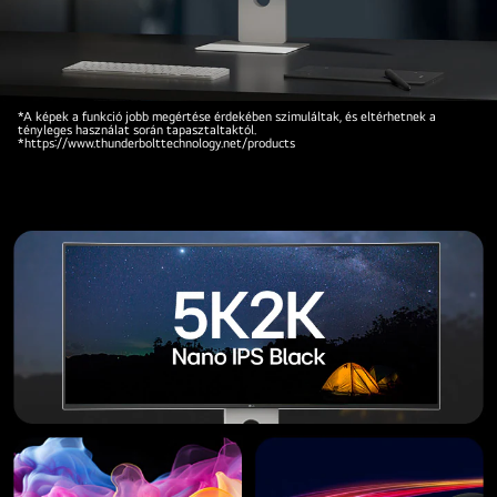
Az
*A képek a funkció jobb megértése érdekében szimuláltak, és eltérhetnek a
tényleges használat során tapasztaltaktól.
UltraFine
*https://www.thunderbolttechnology.net/products
monitor
elölnézete
egy
lány
képével,
amelyen
látható,
hogy
a
színek
mennyire
pontosan
jelennek