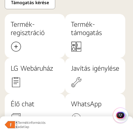
Támogatás kérése
Termék-
Termék-
regisztráció
támogatás
LG Webáruház
Javítás igénylése
Élő chat
WhatsApp
GYOR
Termékinformációs 
adatlap
Energiaosztály