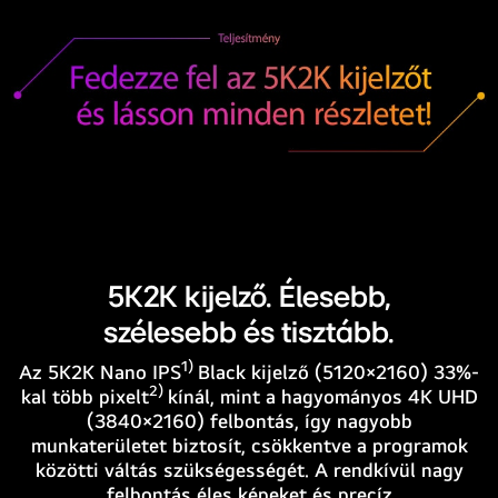
legfontosabb
jellemzőire
utaló
szöveggel
Nincsenek
képek
5K2K kijelző. Élesebb,
szélesebb és tisztább.
1)
Az 5K2K Nano IPS
Black kijelző (5120×2160) 33%-
2)
kal több pixelt
kínál, mint a hagyományos 4K UHD
(3840×2160) felbontás, így nagyobb
munkaterületet biztosít, csökkentve a programok
közötti váltás szükségességét. A rendkívül nagy
felbontás éles képeket és precíz