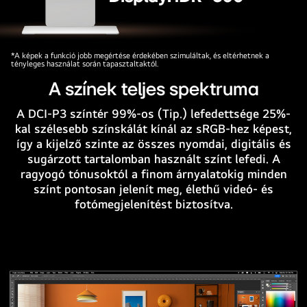
Az
*A képek a funkció jobb megértése érdekében szimuláltak, és eltérhetnek a
tényleges használat során tapasztaltaktól.
UltraFine
monitor
A színek teljes spektruma
elölnézete
A DCI-P3 színtér 99%-os (Tip.) lefedettsége 25%-
egy
kal szélesebb színskálát kínál az sRGB-hez képest,
lány
így a kijelző szinte az összes nyomdai, digitális és
képével,
sugárzott tartalomban használt színt lefedi. A
amelyen
ragyogó tónusoktól a finom árnyalatokig minden
látható,
színt pontosan jelenít meg, élethű videó- és
hogy
fotómegjelenítést biztosítva.
a
színek
mennyire
pontosan
jelennek
meg