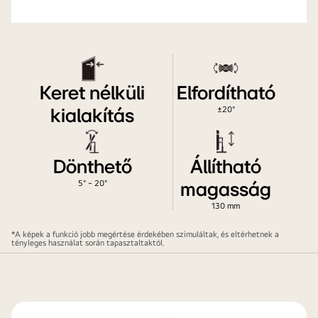
Az
Az
UltraFine
Ul
monitor
mo
elölnézete,
fe
Keret nélküli
Elfordítható
rajta
fe
±20°
kialakítás
a
há
kitöltőképpel.
el
Dönthető
Állítható
5° ~ 20°
magasság
130 mm
*A képek a funkció jobb megértése érdekében szimuláltak, és eltérhetnek a
tényleges használat során tapasztaltaktól.