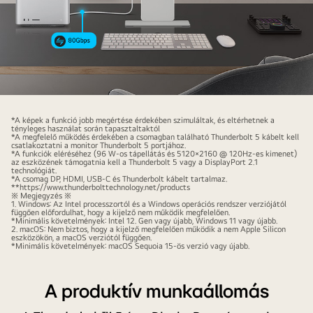
Egy
program
*A képek a funkció jobb megértése érdekében szimuláltak, és eltérhetnek a
tényleges használat során tapasztaltaktól
képernyőjét
*A megfelelő működés érdekében a csomagban található Thunderbolt 5 kábelt kell
csatlakoztatni a monitor Thunderbolt 5 portjához.
mutató
*A funkciók eléréséhez (96 W-os tápellátás és 5120×2160 @ 120Hz-es kimenet)
az eszközének támogatnia kell a Thunderbolt 5 vagy a DisplayPort 2.1
UltraFine
technológiát.
*A csomag DP, HDMI, USB-C és Thunderbolt kábelt tartalmaz.
monitor
**https://www.thunderbolttechnology.net/products
※ Megjegyzés ※
és
1. Windows: Az Intel processzortól és a Windows operációs rendszer verziójától
függően előfordulhat, hogy a kijelző nem működik megfelelően.
egy
*Minimális követelmények: Intel 12. Gen vagy újabb, Windows 11 vagy újabb.
2. macOS: Nem biztos, hogy a kijelző megfelelően működik a nem Apple Silicon
PC
eszközökön, a macOS verziótól függően.
*Minimális követelmények: macOS Sequoia 15-ös verzió vagy újabb.
kábelekkel
összekötve,
ami
A produktív munkaállomás
mutatja