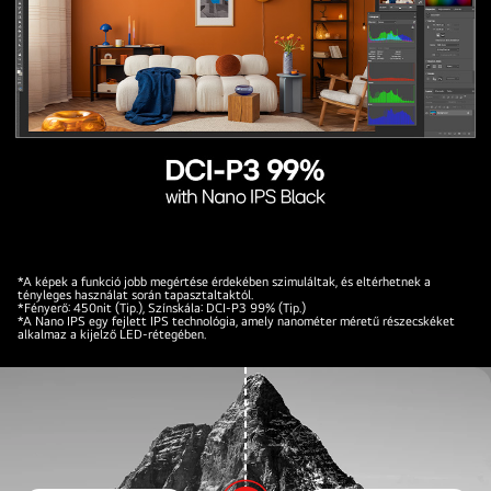
rajta.
Egy
teljes
*A képek a funkció jobb megértése érdekében szimuláltak, és eltérhetnek a
tényleges használat során tapasztaltaktól.
méretű
*Fényerő: 450nit (Tip.), Színskála: DCI-P3 99% (Tip.)
*A Nano IPS egy fejlett IPS technológia, amely nanométer méretű részecskéket
képernyőkép
alkalmaz a kijelző LED-rétegében.
tervezőprogrammal,
amelyen
élénk
színek
láthatók.