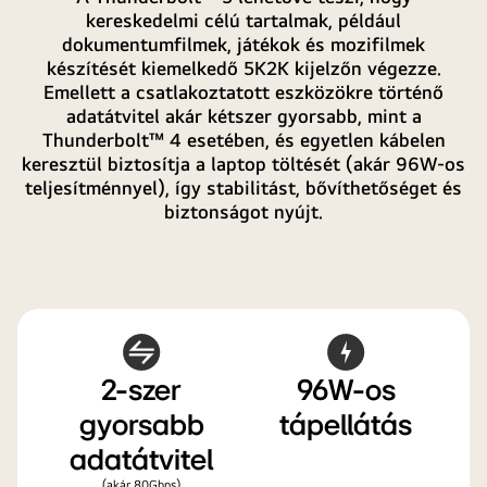
kereskedelmi célú tartalmak, például
dokumentumfilmek, játékok és mozifilmek
készítését kiemelkedő 5K2K kijelzőn végezze.
Emellett a csatlakoztatott eszközökre történő
adatátvitel akár kétszer gyorsabb, mint a
Thunderbolt™ 4 esetében, és egyetlen kábelen
keresztül biztosítja a laptop töltését (akár 96W-os
teljesítménnyel), így stabilitást, bővíthetőséget és
biztonságot nyújt.
2-szer
96W-os
gyorsabb
tápellátás
adatátvitel
(akár 80Gbps)