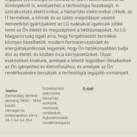
élményekről is, amelyekhez a technológia hozzásegít. A
szórakoztató elektronikai, a háztartási elektronikai cikkek, az
IT termékek, a klímák és az üzleti megoldások vezető
nemzetközi gyártójaként az LG tudásával igyekszik jobbá
tenni az Ön életét és megszépíteni a hétköznapokat. Az LG
Magyarország ügyel arra, hogy forgalmazott termékei
könnyen kezelhetők, modern formatervezésűek és
energiatakarékosak legyenek, hogy Ön hatékonyabban tudja
élni az életét, és közben óvja környezetünket. Olyan
eszközöket kínálunk, amelyek a lehető legjobban illeszkednek
az Ön igényeihez és életstílusához, és amelyek az Ön
rendelkezésére bocsátják a technológia legújabb vívmányait.
Szórakoztató
E-mail
Telefon
elektronika,
Elérhetőség: hétfőtől -
háztartási
péntekig, 08:00 - 18:00
eszközök,
között,
monitorok,
Hétvégén és
notebookok,
ünnepnapokon: zárva
légkondicionálók,
06-1-54-54-054
terméktámogatás