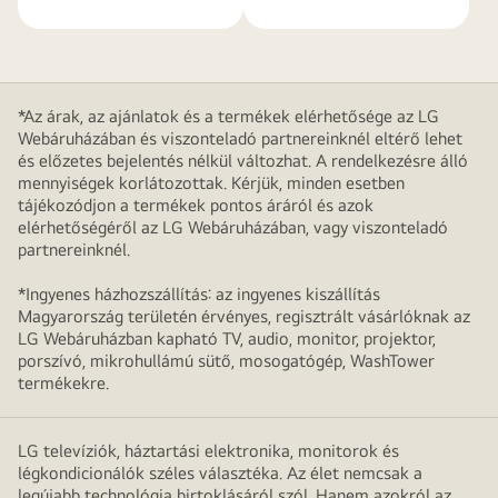
*Az árak, az ajánlatok és a termékek elérhetősége az LG
Webáruházában és viszonteladó partnereinknél eltérő lehet
és előzetes bejelentés nélkül változhat. A rendelkezésre álló
mennyiségek korlátozottak. Kérjük, minden esetben
tájékozódjon a termékek pontos áráról és azok
elérhetőségéről az LG Webáruházában, vagy viszonteladó
partnereinknél.
*Ingyenes házhozszállítás: az ingyenes kiszállítás
Magyarország területén érvényes, regisztrált vásárlóknak az
LG Webáruházban kapható TV, audio, monitor, projektor,
porszívó, mikrohullámú sütő, mosogatógép, WashTower
termékekre.
LG televíziók, háztartási elektronika, monitorok és
légkondicionálók széles választéka. Az élet nemcsak a
legújabb technológia birtoklásáról szól. Hanem azokról az