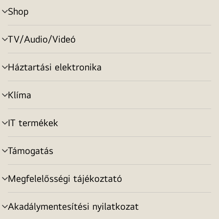
Shop
menu
toggle
TV/Audio/Videó
menu
toggle
Háztartási elektronika
menu
toggle
Klíma
menu
toggle
IT termékek
menu
toggle
Támogatás
menu
toggle
Megfelelősségi tájékoztató
menu
toggle
Akadálymentesítési nyilatkozat
menu