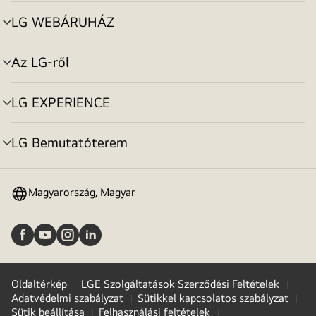
toggle
LG WEBÁRUHÁZ
menu
toggle
Az LG-ről
menu
toggle
LG EXPERIENCE
menu
toggle
LG Bemutatóterem
menu
toggle
Magyarország, Magyar
Oldaltérkép
LGE Szolgáltatások Szerződési Feltételek
Adatvédelmi szabályzat
Sütikkel kapcsolatos szabályzat
Sütik beállítása
Felhasználási feltételek