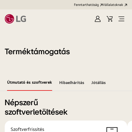
Fenntarthatóság
Vállalatoknak
Bejelentkezés
Kosár
Menü
megn
Terméktámogatás
Útmutató és szoftverek
Hibaelhárítás
Jótállás
Népszerű
szoftverletöltések
Szoftverfrissítés