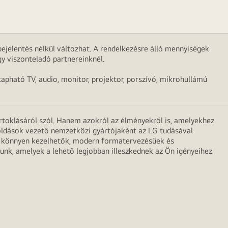
ejelentés nélkül változhat. A rendelkezésre álló mennyiségek
y viszonteladó partnereinknél.
apható TV, audio, monitor, projektor, porszívó, mikrohullámú
irtoklásáról szól. Hanem azokról az élményekről is, amelyekhez
egoldások vezető nemzetközi gyártójaként az LG tudásával
ei könnyen kezelhetők, modern formatervezésűek és
unk, amelyek a lehető legjobban illeszkednek az Ön igényeihez