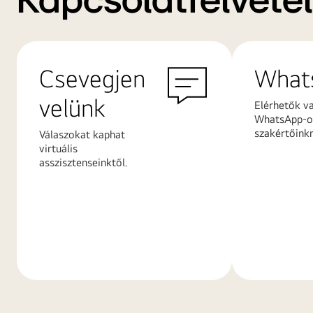
Kapcsolatfelvétel
Csevegjen
What
velünk
Elérhetők v
WhatsApp-on
szakértőink
Válaszokat kaphat
virtuális
asszisztenseinktől.
További
További
információk
információ