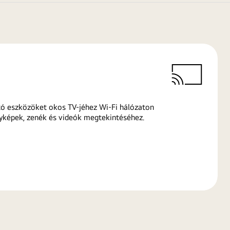
ó eszközöket okos TV-jéhez Wi-Fi hálózaton
yképek, zenék és videók megtekintéséhez.