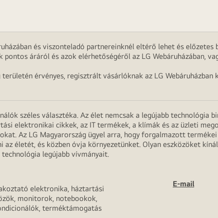
uházában és viszonteladó partnereinknél eltérő lehet és előzetes b
k pontos áráról és azok elérhetőségéről az LG Webáruházában, vag
g területén érvényes, regisztrált vásárlóknak az LG Webáruházban k
onálók széles választéka. Az élet nemcsak a legújabb technológia b
rtási elektronikai cikkek, az IT termékek, a klímák és az üzleti m
apokat. Az LG Magyarország ügyel arra, hogy forgalmazott termék
 az életét, és közben óvja környezetünket. Olyan eszközöket kínál
 technológia legújabb vívmányait.
E-mail
akoztató elektronika, háztartási
özök, monitorok, notebookok,
ondicionálók, terméktámogatás