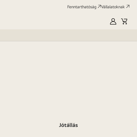
Fenntarthatóság
Vállalatoknak
Saját
Kosár
LG
Jótállás