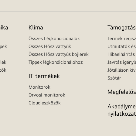
nika
Klíma
Támogatás
Összes Légkondicionálók
Termék regisz
épek
Összes Hőszivattyúk
Útmutatók és 
Összes Hőszivattyús bojlerek
Hibaelhárítás
lék
Tippek légkondicionálóhoz
Javítás igényl
tők
Jótálláson kív
IT termékek
Szótár
Monitorok
Megfelelős
Orvosi monitorok
Cloud eszközök
Akadálymen
nyilatkoza