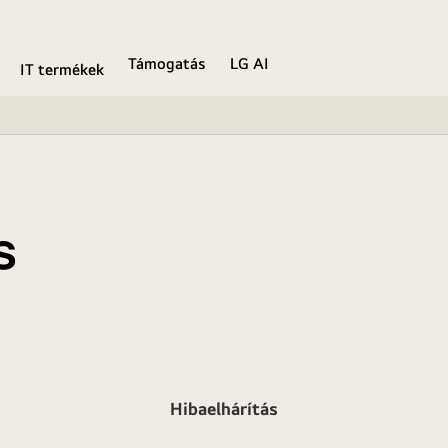
Támogatás
LG AI
IT termékek
s
Hibaelhárítás