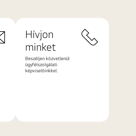
Hívjon
minket
Beszéljen közvetlenül
ügyfélszolgálati
képviselőinkkel.
További
információk