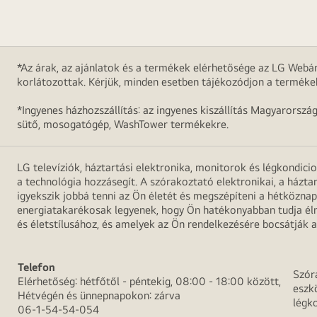
*Az árak, az ajánlatok és a termékek elérhetősége az LG Webár
korlátozottak. Kérjük, minden esetben tájékozódjon a terméke
*Ingyenes házhozszállítás: az ingyenes kiszállítás Magyarorszá
sütő, mosogatógép, WashTower termékekre.
LG televíziók, háztartási elektronika, monitorok és légkondici
a technológia hozzásegít. A szórakoztató elektronikai, a házta
igyekszik jobbá tenni az Ön életét és megszépíteni a hétközn
energiatakarékosak legyenek, hogy Ön hatékonyabban tudja élni
és életstílusához, és amelyek az Ön rendelkezésére bocsátják a
Telefon
Szór
Elérhetőség: hétfőtől - péntekig, 08:00 - 18:00 között,
eszk
Hétvégén és ünnepnapokon: zárva
légk
06-1-54-54-054