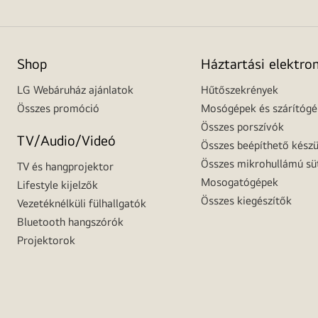
Shop
Háztartási elektro
LG Webáruház ajánlatok
Hűtőszekrények
Összes promóció
Mosógépek és szárítóg
Összes porszívók
TV/Audio/Videó
Összes beépíthető készü
Összes mikrohullámú sü
TV és hangprojektor
Mosogatógépek
Lifestyle kijelzők
Összes kiegészítők
Vezetéknélküli fülhallgatók
Bluetooth hangszórók
Projektorok