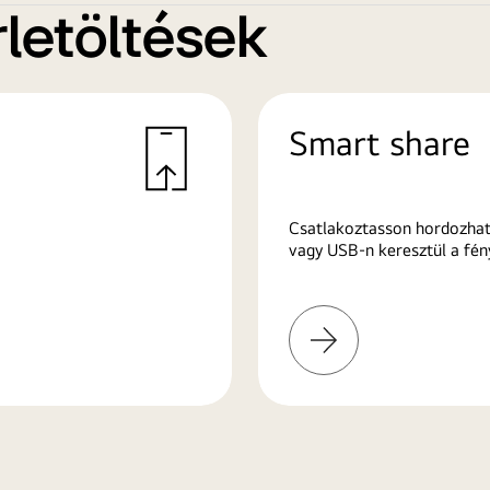
letöltések
Smart share
Csatlakoztasson hordozhat
vagy USB-n keresztül a fén
További
információk