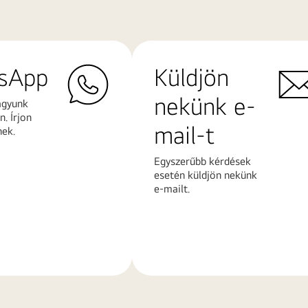
sApp
Küldjön
nekünk e-
agyunk
. Írjon
mail-t
nek.
Egyszerűbb kérdések
esetén küldjön nekünk
e-mailt.
További
k
információk