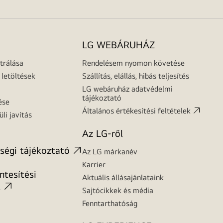
LG WEBÁRUHÁZ
trálása
Rendelésem nyomon követése
letöltések
Szállítás, elállás, hibás teljesítés
LG webáruház adatvédelmi
tájékoztató
ése
Általános értékesítési feltételek
üli javítás
Az LG-ről
ségi tájékoztató
Az LG márkanév
Karrier
tesítési
Aktuális állásajánlataink
t
Sajtócikkek és média
Fenntarthatóság