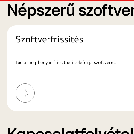
Népszerű szoftver
Szoftverfrissítés
Tudja meg, hogyan frissítheti telefonja szoftverét.
További
információk