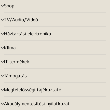
Shop
menu
toggle
TV/Audio/Videó
menu
toggle
Háztartási elektronika
menu
toggle
Klíma
menu
toggle
IT termékek
menu
toggle
Támogatás
menu
toggle
Megfelelősségi tájékoztató
menu
toggle
Akadálymentesítési nyilatkozat
menu