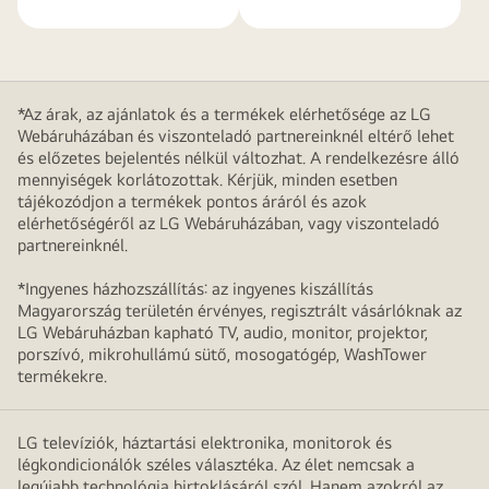
*Az árak, az ajánlatok és a termékek elérhetősége az LG
Webáruházában és viszonteladó partnereinknél eltérő lehet
és előzetes bejelentés nélkül változhat. A rendelkezésre álló
mennyiségek korlátozottak. Kérjük, minden esetben
tájékozódjon a termékek pontos áráról és azok
elérhetőségéről az LG Webáruházában, vagy viszonteladó
partnereinknél.
*Ingyenes házhozszállítás: az ingyenes kiszállítás
Magyarország területén érvényes, regisztrált vásárlóknak az
LG Webáruházban kapható TV, audio, monitor, projektor,
porszívó, mikrohullámú sütő, mosogatógép, WashTower
termékekre.
LG televíziók, háztartási elektronika, monitorok és
légkondicionálók széles választéka. Az élet nemcsak a
legújabb technológia birtoklásáról szól. Hanem azokról az