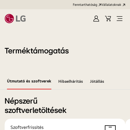
Fenntarthatóság
Vállalatoknak
Bejelentkezés
Kosár
Menü
megn
Terméktámogatás
Útmutató és szoftverek
Hibaelhárítás
Jótállás
Népszerű
szoftverletöltések
Szoftverfrissítés