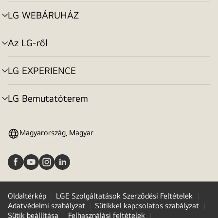
toggle
LG WEBÁRUHÁZ
menu
toggle
Az LG-ről
menu
toggle
LG EXPERIENCE
menu
toggle
LG Bemutatóterem
menu
toggle
Magyarország, Magyar
Oldaltérkép
LGE Szolgáltatások Szerződési Feltételek
Adatvédelmi szabályzat
Sütikkel kapcsolatos szabályzat
Sütik beállítása
Felhasználási feltételek