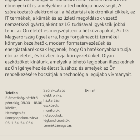
élményekről is, amelyekhez a technológia hozzásegít. A
szórakoztató elektronikai, a háztartási elektronikai cikkek, az
IT termékek, a klímák és az üzleti megoldások vezető
nemzetközi gyártójaként az LG tudásával igyekszik jobbá
tenni az Ön életét és megszépíteni a hétköznapokat. Az LG
Magyarország ügyel arra, hogy forgalmazott termékei
könnyen kezelhetők, modern formatervezésűek és
energiatakarékosak legyenek, hogy Ön hatékonyabban tudja
élni az életét, és közben óvja környezetünket. Olyan
eszközöket kínálunk, amelyek a lehető legjobban illeszkednek
az Ön igényeihez és életstílusához, és amelyek az Ön
rendelkezésére bocsátják a technológia legújabb vívmányait.
Szórakoztató
E-mail
Telefon
elektronika,
Elérhetőség: hétfőtől -
háztartási
péntekig, 08:00 - 18:00
eszközök,
között,
monitorok,
Hétvégén és
notebookok,
ünnepnapokon: zárva
légkondicionálók,
06-1-54-54-054
terméktámogatás