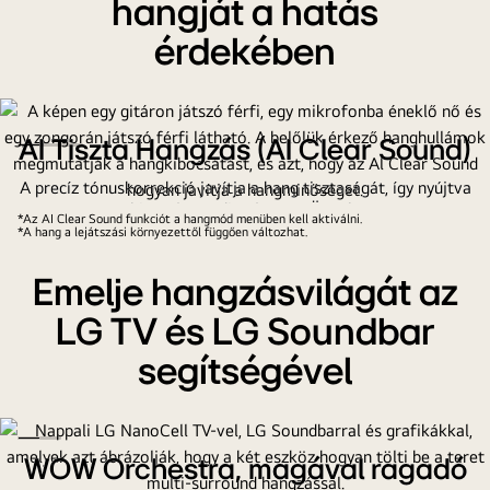
una
hangját a hatás
pantalla
érdekében
de
LG
TV
con
AI Tiszta Hangzás (AI Clear Sound)
Home
Hub.
A precíz tónuskorrekció javítja a hang tisztaságát, így nyújtva
kivételes audió élményt Önnek!
Se
*Az AI Clear Sound funkciót a hangmód menüben kell aktiválni.
*A hang a lejátszási környezettől függően változhat.
muestran
todas
Emelje hangzásvilágát az
las
funciones
LG TV és LG Soundbar
y
segítségével
los
controles
respecto
a
WOW Orchestra, magával ragadó
otros