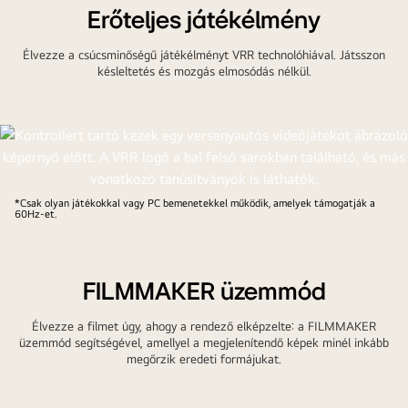
tévén
Erőteljes játékélmény
egy
Élvezze a csúcsminőségű játékélményt VRR technolóhiával. Játsszon
kosárlabda-
késleltetés és mozgás elmosódás nélkül.
mérkőzés
látható,
oldalt
pedig
a
tükrözött
*Csak olyan játékokkal vagy PC bemenetekkel működik, amelyek támogatják a
képernyő,
60Hz-et.
amely
a
játékosok
FILMMAKER üzemmód
statisztikáit
mutatja.
Élvezze a filmet úgy, ahogy a rendező elképzelte: a FILMMAKER
üzemmód segítségével, amellyel a megjelenítendő képek minél inkább
megőrzik eredeti formájukat.