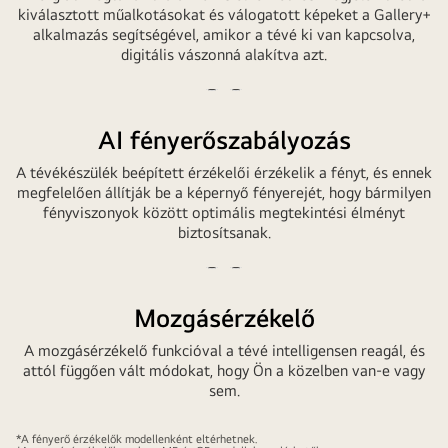
der
kiválasztott műalkotásokat és válogatott képeket a Gallery+
alkalmazás segítségével, amikor a tévé ki van kapcsolva,
Wand
digitális vászonná alakítva azt.
montiert.
Auf
Videó
Videó
dem
lejátszása
megállítása
Bildschirm
AI fényerőszabályozás
befinden
A tévékészülék beépített érzékelői érzékelik a fényt, és ennek
sich
megfelelően állítják be a képernyő fényerejét, hogy bármilyen
Kunstwerke
fényviszonyok között optimális megtekintési élményt
aus
biztosítsanak.
Assassin's
Creed
Videó
Videó
Shadows.
lejátszása
megállítása
Mozgásérzékelő
A mozgásérzékelő funkcióval a tévé intelligensen reagál, és
attól függően vált módokat, hogy Ön a közelben van-e vagy
sem.
*A fényerő érzékelők modellenként eltérhetnek.