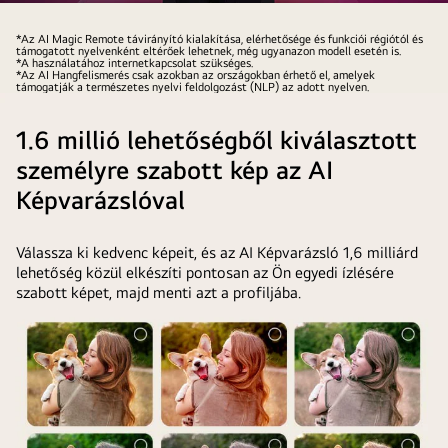
LG
AI
*Az AI Magic Remote távirányító kialakítása, elérhetősége és funkciói régiótól és
támogatott nyelvenként eltérőek lehetnek, még ugyanazon modell esetén is.
Magic
*A használatához internetkapcsolat szükséges.
*Az AI Hangfelismerés csak azokban az országokban érhető el, amelyek
Remote
támogatják a természetes nyelvi feldolgozást (NLP) az adott nyelven.
távirányító
1.6 millió lehetőségből kiválasztott
személyre szabott kép az AI
Képvarázslóval
Válassza ki kedvenc képeit, és az AI Képvarázsló 1,6 milliárd
lehetőség közül elkészíti pontosan az Ön egyedi ízlésére
szabott képet, majd menti azt a profiljába.