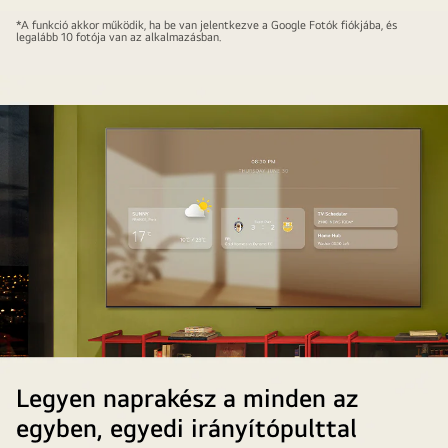
Falra
*A funkció akkor működik, ha be van jelentkezve a Google Fotók fiókjába, és
legalább 10 fotója van az alkalmazásban.
szerelt
LG
TV
okostelefonnal
az
előtérben.
Az
LG
TV-
n
a
Google
Fotók
beállításának
folyamata
Legyen naprakész a minden az
látszik.
egyben, egyedi irányítópulttal