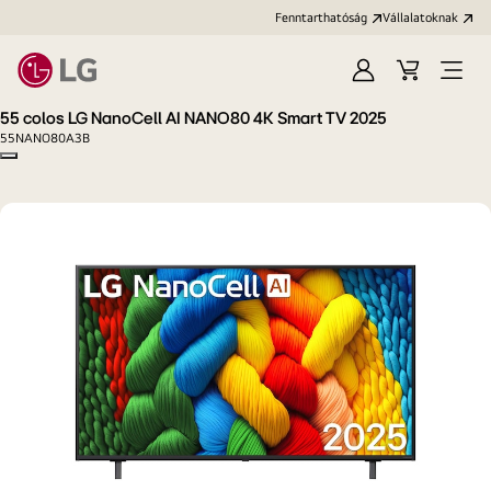
Fenntarthatóság
Vállalatoknak
Bejelentkezés
Kosár
Menü
megn
55 colos LG NanoCell AI NANO80 4K Smart TV 2025
55NANO80A3B
Copy model name