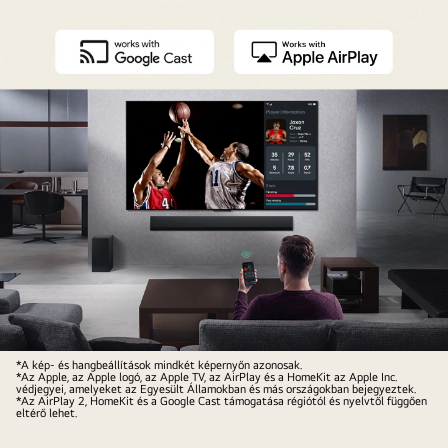
Egy
*A kép- és hangbeállítások mindkét képernyőn azonosak.
*Az Apple, az Apple logó, az Apple TV, az AirPlay és a HomeKit az Apple Inc.
személy
védjegyei, amelyeket az Egyesült Államokban és más országokban bejegyeztek.
*Az AirPlay 2, HomeKit és a Google Cast támogatása régiótól és nyelvtől függően
a
eltérő lehet.
nappalijában