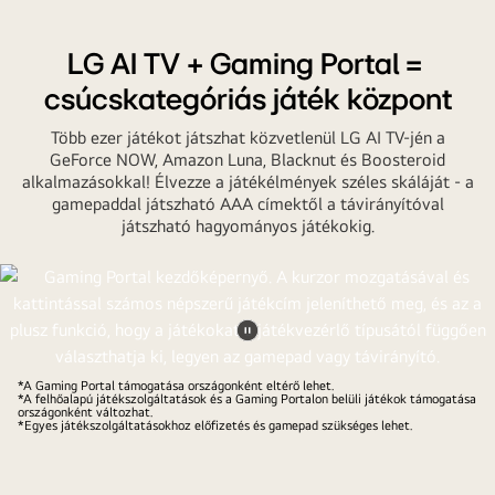
a
telefonját
LG AI TV + Gaming Portal =
tartja
a
csúcskategóriás játék központ
kezében.
Több ezer játékot játszhat közvetlenül LG AI TV-jén a
A
GeForce NOW, Amazon Luna, Blacknut és Boosteroid
telefonon
alkalmazásokkal! Élvezze a játékélmények széles skáláját - a
egy
gamepaddal játszható AAA címektől a távirányítóval
átviteli
játszható hagyományos játékokig.
ikon
jelzi,
hogy
a
telefon
Videó
képernyője
megállítása
*A Gaming Portal támogatása országonként eltérő lehet.
*A felhőalapú játékszolgáltatások és a Gaming Portalon belüli játékok támogatása
a
országonként változhat.
*Egyes játékszolgáltatásokhoz előfizetés és gamepad szükséges lehet.
tévén
tükröződik.
A