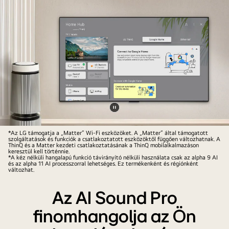
Videó
El
megállítása
*Az LG támogatja a „Matter” Wi-Fi eszközöket. A „Matter” által támogatott
szolgáltatások és funkciók a csatlakoztatott eszközöktől függően változhatnak. A
control
ThinQ és a Matter kezdeti csatlakoztatásának a ThinQ mobilalkalmazáson
keresztül kell történnie.
remoto
*A kéz nélküli hangalapú funkció távirányító nélküli használata csak az alpha 9 AI
és az alpha 11 AI processzorral lehetséges. Ez termékenként és régiónként
de
változhat.
la
televisión
Az AI Sound Pro
frente
finomhangolja az Ön
a