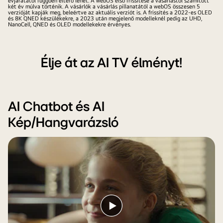
évjáratától függően eltérő lehet. A webOS első frissítése a vásárlástól számított
Program
két év múlva történik. A vásárlók a vásárlás pillanatától a webOS összesen 5
megoldásokat
verzióját kapják meg, beleértve az aktuális verziót is. A frissítés a 2022-es OLED
logó
és 8K QNED készülékekre, a 2023 után megjelenő modelleknél pedig az UHD,
kínált
NanoCell, QNED és OLED modellekekre érvényes.
és
a
név,
kérésre.
mellette
A
Élje át az AI TV élményt!
a
teljes
CES
kép
Innovation
ketté
Awards
is
AI Chatbot és AI
2025
van
Kép/Hangvarázsló
Honoree
osztva.
jelvénnyel.
Az
egyik
oldal
sötétebb,
a
másik
Videó
oldal
lejátszása