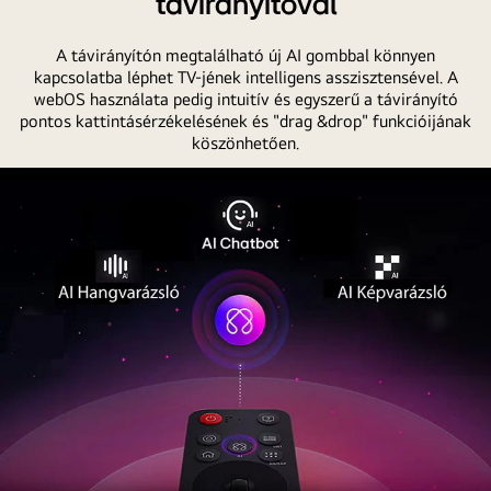
távirányítóval
A távirányítón megtalálható új AI gombbal könnyen
kapcsolatba léphet TV-jének intelligens asszisztensével. A
webOS használata pedig intuitív és egyszerű a távirányító
pontos kattintásérzékelésének és "drag &drop" funkcióijának
köszönhetően.