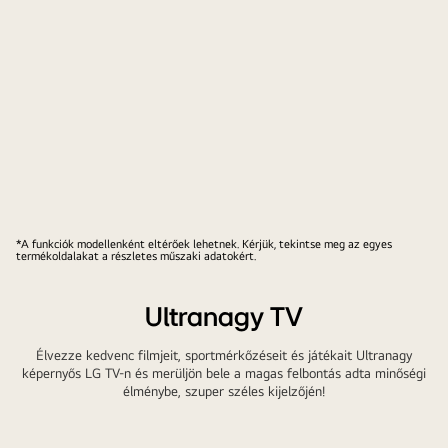
*A funkciók modellenként eltérőek lehetnek. Kérjük, tekintse meg az egyes
termékoldalakat a részletes műszaki adatokért.
Ultranagy TV
Élvezze kedvenc filmjeit, sportmérkőzéseit és játékait Ultranagy
képernyős LG TV-n és merüljön bele a magas felbontás adta minőségi
élménybe, szuper széles kijelzőjén!