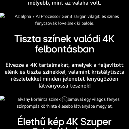
mélyebb, mint az valaha volt.
alsó
sarkában
az
alpha
7
Tiszta színek valódi 4K
4K
felbontásban
AI
processzor
logó
Élvezze a 4K tartalmakat, amelyek a feljavított
látható.
élénk és tiszta színekkel, valamint kristálytiszta
részletekkel minden jelenetet lenyűgözően
látványossá tesznek!
Videó
megállítása
Élethű kép 4K Szuper