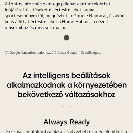
A fontos információkat egy pillanat alatt áttekintheti.
Időjárás-frissítéseket és értesítéseket kaphat
sporteseményekről, megnézheti a Google Naptárát, és akár
be is állíthat értesítéseket a Home Hubhoz, a nézett
műsoraihoz és még sok máshoz.
Videó
In
megállítása
*A Google Naptárhoz való hozzáféréshez Google fiók szükséges.
einem
Gaming-
Raum
Az intelligens beállítások
zu
alkalmazkodnak a környezetében
Hause
bekövetkező változásokhoz
ist
ein
riesiger
Videó
Videó
LG
lejátszása
megállítása
Always Ready
TV
an
Energiát megtakarítva akkor is élvezheti és megjelenítheti a