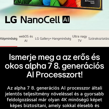
LG
webOS és
Ultra nagy
NanoCell
Képminőség
LG Gallery+
Hangminőség
Szórakoztatás
AI
TV
TV
szögben
Ismerje meg a az erős és
kissé
balra
okos alpha 7 8. generációs
néz
AI Processzort!
és
színpompás
fonalakat
Az alpha 7 8. generációs AI processzor általi
ábázol.
jelentős teljesítmény növeléssel és a gyorsabb
A
feldolgozással már olyan 4K minőségű képet
tévéképernyő
képes biztosítani, amely sokkal élesebb és
jobb