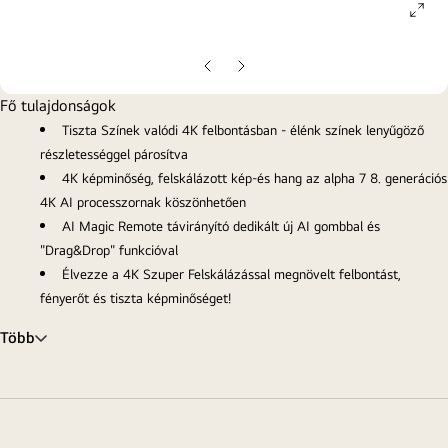
ope
gall
pop
Előző
Következő
oldal
oldal
Fő tulajdonságok
Tiszta Színek valódi 4K felbontásban - élénk színek lenyűgöző
részletességgel párosítva
4K képminőség, felskálázott kép-és hang az alpha 7 8. generációs
4K AI processzornak köszönhetően
AI Magic Remote távirányító dedikált új AI gombbal és
"Drag&Drop" funkcióval
Élvezze a 4K Szuper Felskálázással megnövelt felbontást,
fényerőt és tiszta képminőséget!
Több