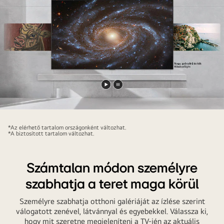
Videó
Videó
lejátszása
megállítása
*Az elérhető tartalom országonként változhat.
*A biztosított tartalom változhat.
Számtalan módon személyre
szabhatja a teret maga körül
Személyre szabhatja otthoni galériáját az ízlése szerint
válogatott zenével, látvánnyal és egyebekkel. Válassza ki,
hogy mit szeretne megjeleníteni a TV-jén az aktuális