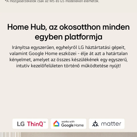
*A mozgásérzékelők csak az M5 és G5 modelleken elérhetők.
Home Hub, az okosotthon minden
egyben platformja
Irányítsa egyszerűen, egyhelyről LG háztártatási gépeit,
valamint Google Home eszközei - élje át azt a határtalan
kényelmet, amelyet az összes készülékének egy egyszerű,
intutív kezelőfelületen történő működtetése nyújt!