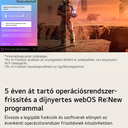
Sci-
*Internetkapcsolat szükséges.
*Az AI Chatbot azokban az országokban érhető el, amelyekhez van anyanyelvi
fi
NLP támogatás.
*Az AI Chatbot összekapcsolható az ügyfélszolgálattal.
tartalom
kerül
lejátszásra
5 éven át tartó operációsrendszer-
egy
LG
frissítés a díjnyertes webOS Re:New
QNED
programmal
TV
képernyőjén.
Élvezze a legújabb funkciók és szoftverek előnyeit az
évenkénti operációsrendszer frissítésnek köszönhetően.
A