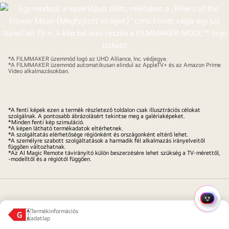
*A FILMMAKER üzemmód logó az UHD Alliance, Inc. védjegye.
*A FILMMAKER üzemmód automatikusan elindul az AppleTV+ és az Amazon Prime
Video alkalmazásokban.
*A fenti képek ezen a termék részletező toldalon csak illusztrációs célokat
szolgálnak. A pontosabb ábrázolásért tekintse meg a galériaképeket.
*Minden fenti kép szimuláció.
*A képen látható termékadatok eltérhetnek.
*A szolgáltatás elérhetősége régiónként és országonként eltérő lehet.
*A személyre szabott szolgáltatások a harmadik fél alkalmazás irányelveitől
függően változhatnak.
*Az AI Magic Remote távirányító külön beszerzésére lehet szükség a TV-mérettől,
-modelltől és a régiótól függően.
GYOR
Termékinformációs 
adatlap
Energiaosztály