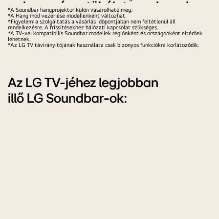
dispositivos
hangzás a tökéletes szinergia
*A Soundbar hangprojektor külön vásárolható meg.
inteligentes.
*A Hang mód vezérlése modellenként változhat.
segítségével
*Figyelem: a szolgáltatás a vásárlás időpontjában nem feltétlenül áll
rendelkezésre. A frissítésekhez hálózati kapcsolat szükséges.
*A TV-vel kompatibilis Soundbar modellek régiónként és országonként eltérőek
Az LG NanoCell TV és az LG Soundbar tökéletes párosítás,
lehetnek.
*Az LG TV távirányítójának használata csak bizonyos funkciókra korlátozódik.
harmonikus együttműködésre készültek, hogy multi-surround
hangkörnyezetet biztosítsanak.
Az LG TV-jéhez legjobban
illő LG Soundbar-ok: