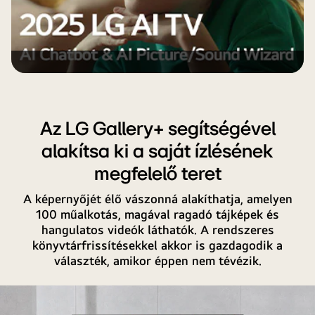
világosabb,
megmutatva,
hogyan
oldotta
meg
az
AI
Chatbot
Az LG Gallery+ segítségével
a
alakítsa ki a saját ízlésének
problémát
automatikusan
megfelelő teret
a
A képernyőjét élő vászonná alakíthatja, amelyen
felhasználónak.
100 műalkotás, magával ragadó tájképek és
hangulatos videók láthatók. A rendszeres
könyvtárfrissítésekkel akkor is gazdagodik a
választék, amikor éppen nem tévézik.