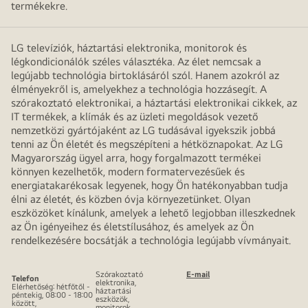
termékekre.
LG televíziók, háztartási elektronika, monitorok és
légkondicionálók széles választéka. Az élet nemcsak a
legújabb technológia birtoklásáról szól. Hanem azokról az
élményekről is, amelyekhez a technológia hozzásegít. A
szórakoztató elektronikai, a háztartási elektronikai cikkek, az
IT termékek, a klímák és az üzleti megoldások vezető
nemzetközi gyártójaként az LG tudásával igyekszik jobbá
tenni az Ön életét és megszépíteni a hétköznapokat. Az LG
Magyarország ügyel arra, hogy forgalmazott termékei
könnyen kezelhetők, modern formatervezésűek és
energiatakarékosak legyenek, hogy Ön hatékonyabban tudja
élni az életét, és közben óvja környezetünket. Olyan
eszközöket kínálunk, amelyek a lehető legjobban illeszkednek
az Ön igényeihez és életstílusához, és amelyek az Ön
rendelkezésére bocsátják a technológia legújabb vívmányait.
Szórakoztató
E-mail
Telefon
elektronika,
Elérhetőség: hétfőtől -
háztartási
péntekig, 08:00 - 18:00
eszközök,
között,
monitorok,