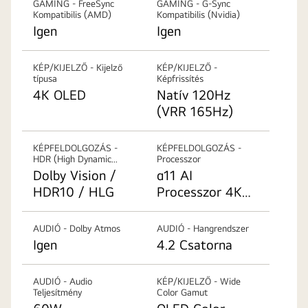
GAMING - FreeSync
GAMING - G-Sync
Kompatibilis (AMD)
Kompatibilis (Nvidia)
Igen
Igen
KÉP/KIJELZŐ - Kijelző
KÉP/KIJELZŐ -
típusa
Képfrissítés
4K OLED
Natív 120Hz
(VRR 165Hz)
KÉPFELDOLGOZÁS -
KÉPFELDOLGOZÁS -
HDR (High Dynamic
Processzor
Range)
Dolby Vision /
α11 AI
HDR10 / HLG
Processzor 4K
Gen2
AUDIÓ - Dolby Atmos
AUDIÓ - Hangrendszer
Igen
4.2 Csatorna
AUDIÓ - Audio
KÉP/KIJELZŐ - Wide
Teljesítmény
Color Gamut