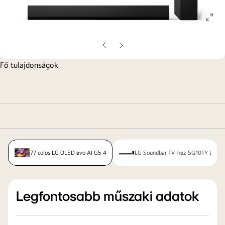
ope
gall
pop
Előző
Következő
oldal
oldal
Fő tulajdonságok
77 colos LG OLED evo AI G5 4K Smart TV 2025
LG Soundbar TV-hez SG10TY Dolby 
Legfontosabb műszaki adatok