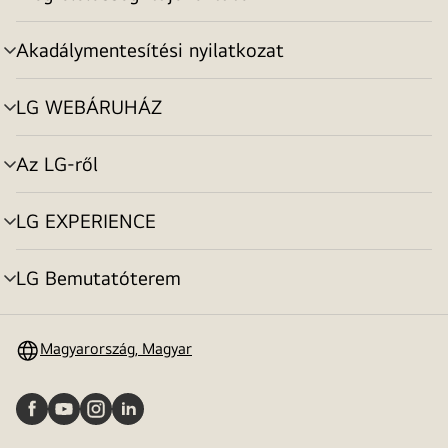
menu
toggle
Akadálymentesítési nyilatkozat
menu
toggle
LG WEBÁRUHÁZ
menu
toggle
Az LG-ről
menu
toggle
LG EXPERIENCE
menu
toggle
LG Bemutatóterem
menu
toggle
Magyarország, Magyar