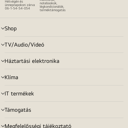
Hétvégén és
notebookok,
ünnepnapokon: zárva
légkondicionálók,
06-1-54-54-054
terméktámogatás
Shop
menu
toggle
TV/Audio/Videó
menu
toggle
Háztartási elektronika
menu
toggle
Klíma
menu
toggle
IT termékek
menu
toggle
Támogatás
menu
toggle
Megfelelősségi tájékoztató