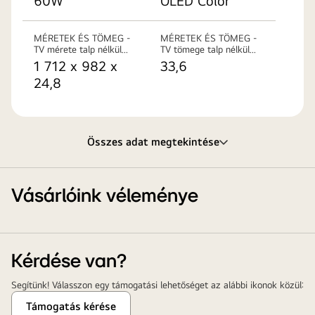
60W
OLED Color
MÉRETEK ÉS TÖMEG -
MÉRETEK ÉS TÖMEG -
TV mérete talp nélkül
TV tömege talp nélkül
(SzéxMaxMé mm)
(kg)
1 712 x 982 x
33,6
24,8
Összes adat megtekintése
Vásárlóink véleménye
Kérdése van?
Segítünk! Válasszon egy támogatási lehetőséget az alábbi ikonok közül:
Támogatás kérése