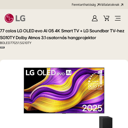
Fenntarthatóság
Vállalatoknak
Bejelentkezés
Kosár
Menü
megn
77 colos LG OLED evo AI G5 4K Smart TV + LG Soundbar TV-hez
SG10TY Dolby Atmos 3.1 csatornás hangprojektor
BOLED77G51.SG10TY
Copy model name