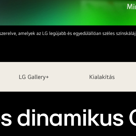
relve, amelyek az LG legújabb és egyedülállóan széles színskálájú
LG Gallery+
Kialakítás
s dinamikus