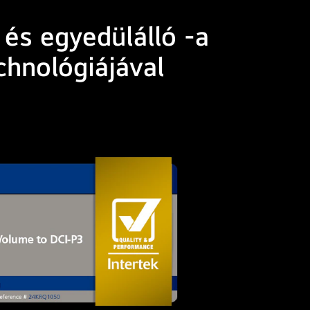
és egyedülálló -a
chnológiájával