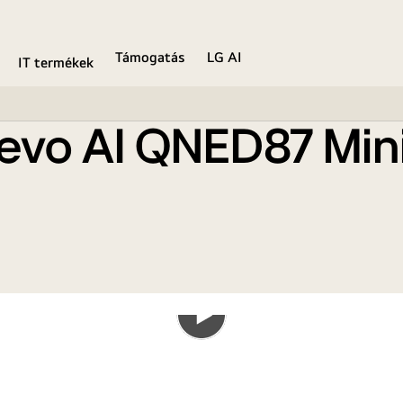
rt TV 2025
Támogatás
LG AI
IT termékek
evo AI QNED87 Min
Play
the
video