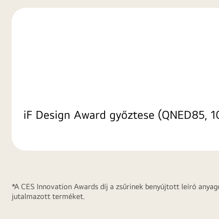
iF Design Award győztese (QNED85, 1
*A CES Innovation Awards díj a zsűrinek benyújtott leíró anyag
jutalmazott terméket.