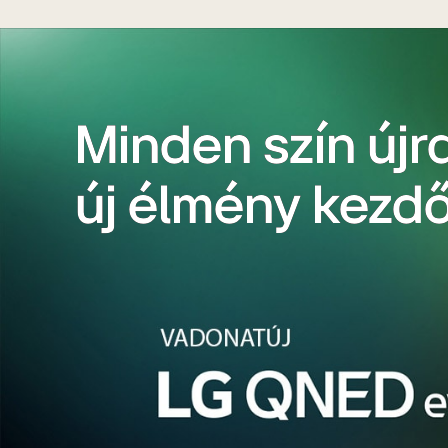
Minden szín újr
új élmény kezd