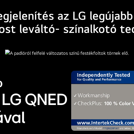
gjelenítés az LG legújabb 
t leváltó- színalkotó te
%
z LG QNED
ával