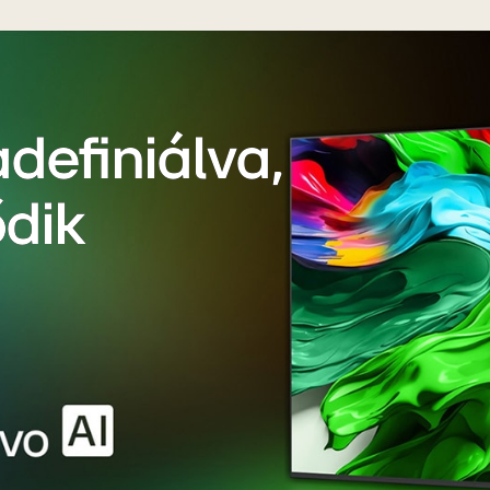
adefiniálva,
ődik