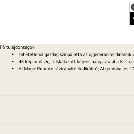
Fő tulajdonságok
Hihetetlenül gazdag színpaletta az újgenerációs dinamik
4K képminőség, felskálázott kép-és hang az alpha 8 2. 
AI Magic Remote távirányító dedikált új AI gombbal és "