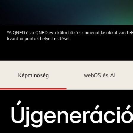
LG
*A QNED és a QNED evo különböző színmegoldásokkal van felsze
QNED
kvantumpontok helyettesítését.
TV
színes,
sötét
háttér
előtt.
Képminőség
webOS és AI
A
képernyőn
egy
élénk
és
Újgeneráció
színpompás
műalkotás
látható,