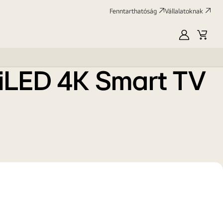
Fenntarthatóság
Termékinformációs 
Vállalatoknak
adatlap
Energiaosztály
:
Saját
Kosár
HU
LG
iLED 4K Smart TV