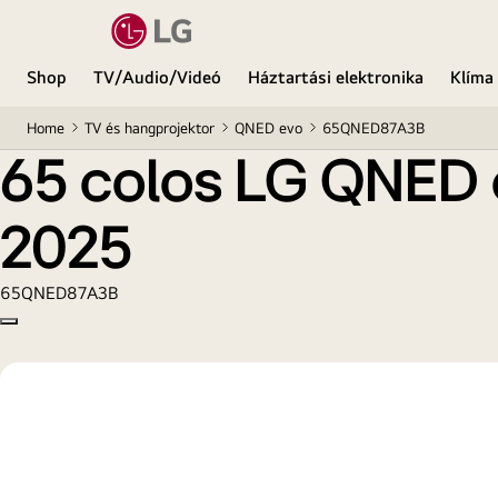
65 colos LG QNED evo AI QNED87 MiniLED 4K Sma
Shop
TV/Audio/Videó
Háztartási elektronika
Klíma
Home
TV és hangprojektor
QNED evo
65QNED87A3B
65 colos LG QNED 
2025
65QNED87A3B
Copy model name