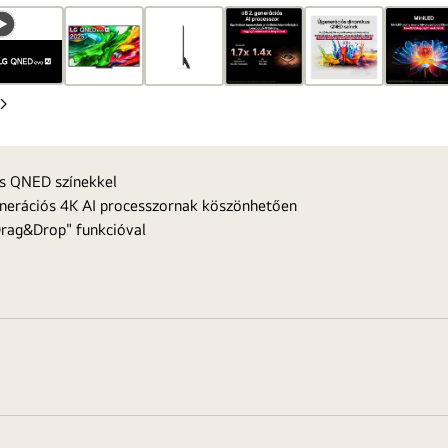
oldal
Következő
oldal
us QNED színekkel
generációs 4K AI processzornak köszönhetően
Drag&Drop" funkcióval