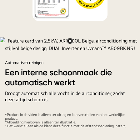
Video
pauzeren
Automatisch reinigen
Een interne schoonmaak die
automatisch werkt
Droogt automatisch alle vocht in de airconditioner, zodat
deze altijd schoon is.
*Product in de video is alleen ter uitleg en kan verschillen van het werkelijke
product.
*Afbeelding hierboven is alleen ter illustratie.
*Het werkt alleen als de klant deze functie met de afstandsbediening instelt.