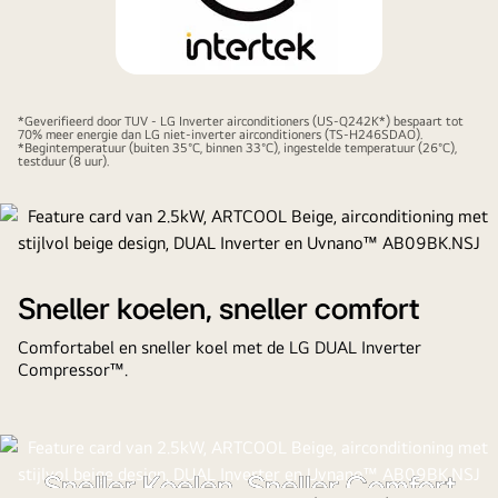
*Geverifieerd door TUV - LG Inverter airconditioners (US-Q242K*) bespaart tot
70% meer energie dan LG niet-inverter airconditioners (TS-H246SDAO).
*Begintemperatuur (buiten 35°C, binnen 33°C), ingestelde temperatuur (26°C),
testduur (8 uur).
Sneller koelen, sneller comfort
Comfortabel en sneller koel met de LG DUAL Inverter
Compressor™.
Sneller Koelen, Sneller Comfort