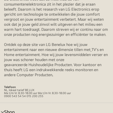
consumentenelektronica zit in het plezier dat je eraan
beleeft. Daarom is het research van LG Electronics erop
gericht om technologie te ontwikkelen die jouw comfort
vergroot en jouw entertainment verbetert. Maar wij weten
ook dat je jouw geld zinvol wilt uitgeven en het milieu een
warm hart toedraagt. Daarom streven wij er continu naar om
onze producten nog energiezuiniger en efficiënter te maken.
Ontdek op deze site van LG Benelux hoe wij jouw
entertainment naar een nieuwe dimensie tillen met
TV's en
Home entertainment. Hoe wij jouw levensmiddelen verser en
jouw was schoner houden met onze
geavanceerde Huishoudelijke Producten. Voor kantoor en
thuis heeft LG een indrukwekkende reeks monitoren en
andere Computer Producten
.
Telefoon
NL, lokaal tarief BE,LUX
Ma t/m Vr. 8.30-18.00 uur Ma t/m Vr. 8.30-18.00 uur
0900 543 54 54 015 200 255
Shop