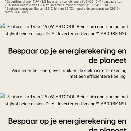
*Geverifieerd door TUV - LG Inverter airconditioners (US-Q242K*) bespaart tot
70% meer energie dan LG niet-inverter airconditioners (TS-H246SDAO).
Comfortabel en sneller koel met de LG DUAL Inverter
*Begintemperatuur (buiten 35°C, binnen 33°C), ingestelde temperatuur (26°C),
testduur (8 uur).
Compressor™.
Bespaar op je energierekening en
de planeet
Verminder het energieverbruik en de elektriciteitsrekening
met een efficiëntere koeling.
Bespaar op je energierekening en
de planeet