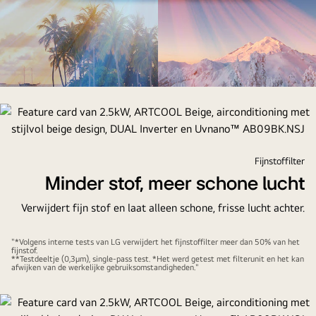
Feature
card
van
2.5kW,
ARTCOOL
Fijnstoffilter
Beige,
Minder stof, meer schone lucht
airconditioning
Verwijdert fijn stof en laat alleen schone, frisse lucht achter.
met
stijlvol
"*Volgens interne tests van LG verwijdert het fijnstoffilter meer dan 50% van het
beige
fijnstof.
**Testdeeltje (0,3μm), single-pass test. *Het werd getest met filterunit en het kan
design,
afwijken van de werkelijke gebruiksomstandigheden."
DUAL
Inverter
en