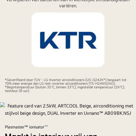
variëren.
*Geverifieerd door TUV - LG Inverter airconditioners (US-Q242K*) bespaart tot
70% meer energie dan LG niet-inverter airconditioners (TS-H246SDAO).
*Begintemperatuur (buiten 35°C, binnen 33°C), ingestelde temperatuur (26°C),
testduur (8 uur).
++
Plasmaster™ ionisator