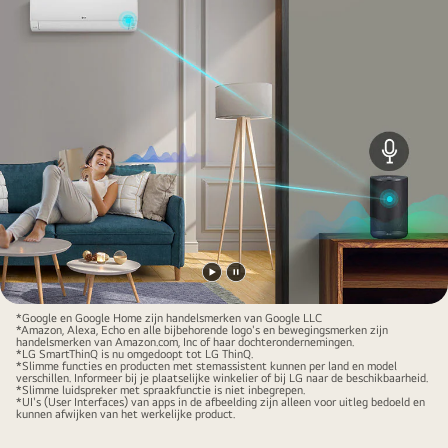
Video
Video
afspelen
pauzeren
*Google en Google Home zijn handelsmerken van Google LLC
*Amazon, Alexa, Echo en alle bijbehorende logo's en bewegingsmerken zijn
handelsmerken van Amazon.com, Inc of haar dochterondernemingen.
*LG SmartThinQ is nu omgedoopt tot LG ThinQ.
*Slimme functies en producten met stemassistent kunnen per land en model
verschillen. Informeer bij je plaatselijke winkelier of bij LG naar de beschikbaarheid.
*Slimme luidspreker met spraakfunctie is niet inbegrepen.
*UI's (User Interfaces) van apps in de afbeelding zijn alleen voor uitleg bedoeld en
kunnen afwijken van het werkelijke product.