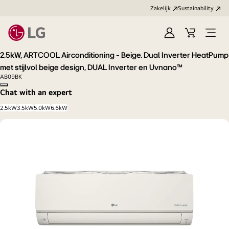
Zakelijk
Sustainability
Aanmelden
Winkelwag
Open
menu
2.5kW, ARTCOOL Airconditioning - Beige. Dual Inverter HeatPump
met stijlvol beige design, DUAL Inverter en Uvnano™
AB09BK
Copy model name
Chat with an expert
2.5kW
3.5kW
5.0kW
6.6kW