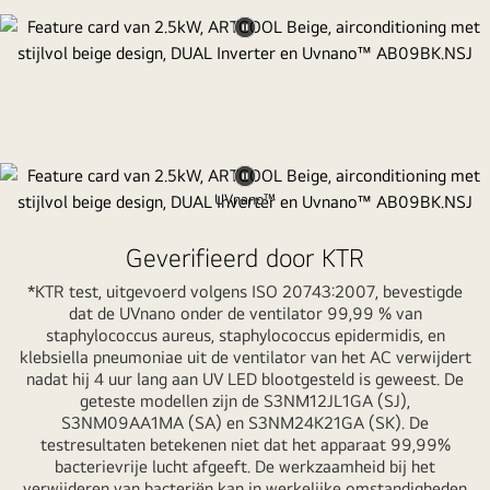
Video
pauzeren
UVnano™
Video
pauzeren
Een schone ventilator voor een
Geverifieerd door KTR
schone koeling
*KTR test, uitgevoerd volgens ISO 20743:2007, bevestigde
Verwijdert 99,99%* van de bacteriën met uv-ledlicht om de
dat de UVnano onder de ventilator 99,99 % van
ventilator schoon en fris te houden.
staphylococcus aureus, staphylococcus epidermidis, en
klebsiella pneumoniae uit de ventilator van het AC verwijdert
nadat hij 4 uur lang aan UV LED blootgesteld is geweest. De
geteste modellen zijn de S3NM12JL1GA (SJ),
S3NM09AA1MA (SA) en S3NM24K21GA (SK). De
testresultaten betekenen niet dat het apparaat 99,99%
bacterievrije lucht afgeeft. De werkzaamheid bij het
verwijderen van bacteriën kan in werkelijke omstandigheden