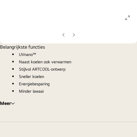
ope
gall
pop
Vorige
Volgende
dia
dia
Belangrijkste functies
UVnano™
Naast koelen ook verwarmen
Stijlvol ARTCOOL-ontwerp
Sneller koelen
Energiebesparing
Minder lawaai
Meer