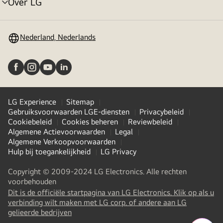
Over LG
menu
in-/uitschakelen
Nederland, Nederlands
LG Experience
Sitemap
Gebruiksvoorwaarden LGE-diensten
Privacybeleid
Cookiebeleid
Cookies beheren
Reviewbeleid
Algemene Actievoorwaarden
Legal
Algemene Verkoopvoorwaarden
Hulp bij toegankelijkheid
LG Privacy
Copyright © 2009-2024 LG Electronics. Alle rechten
voorbehouden
Dit is de officiële startpagina van LG Electronics. Klik op als u
verbinding wilt maken met LG corp. of andere aan LG
(
opens
gelieerde bedrijven
in