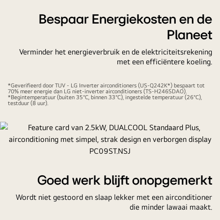
pauzeren
Bespaar Energiekosten en de
Planeet
Verminder het energieverbruik en de elektriciteitsrekening
met een efficiëntere koeling.
*Geverifieerd door TUV - LG Inverter airconditioners (US-Q242K*) bespaart tot
70% meer energie dan LG niet-inverter airconditioners (TS-H246SDAO).
*Begintemperatuur (buiten 35°C, binnen 33°C), ingestelde temperatuur (26°C),
testduur (8 uur).
Goed werk blijft onopgemerkt
Wordt niet gestoord en slaap lekker met een airconditioner
die minder lawaai maakt.