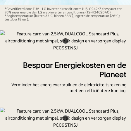
Video
pauzeren
*Geverifieerd door TUV - LG Inverter airconditioners (US-Q242K*) bespaart tot
70% meer energie dan LG niet-inverter airconditioners (TS-H246SDAO).
*Begintemperatuur (buiten 35°C, binnen 33°C), ingestelde temperatuur (26°C),
testduur (8 uur).
Video
pauzeren
Bespaar Energiekosten en de
Planeet
Verminder het energieverbruik en de elektriciteitsrekening
met een efficiëntere koeling.
Video