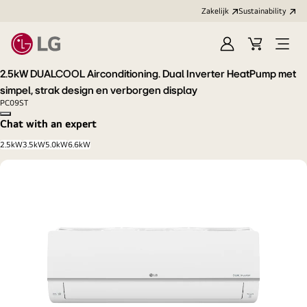
Zakelijk
Sustainability
Aanmelden
Winkelwag
Open
menu
2.5kW DUALCOOL Airconditioning. Dual Inverter HeatPump met
simpel, strak design en verborgen display
PC09ST
Copy model name
Chat with an expert
2.5kW
3.5kW
5.0kW
6.6kW