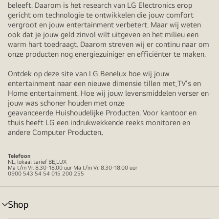
beleeft. Daarom is het research van LG Electronics erop
gericht om technologie te ontwikkelen die jouw comfort
vergroot en jouw entertainment verbetert. Maar wij weten
ook dat je jouw geld zinvol wilt uitgeven en het milieu een
warm hart toedraagt. Daarom streven wij er continu naar om
onze producten nog energiezuiniger en efficiënter te maken.
Ontdek op deze site van LG Benelux hoe wij jouw
entertainment naar een nieuwe dimensie tillen met
TV's en
Home entertainment. Hoe wij jouw levensmiddelen verser en
jouw was schoner houden met onze
geavanceerde Huishoudelijke Producten. Voor kantoor en
thuis heeft LG een indrukwekkende reeks monitoren en
andere Computer Producten
.
Telefoon
NL, lokaal tarief BE,LUX
Ma t/m Vr. 8.30-18.00 uur Ma t/m Vr. 8.30-18.00 uur
0900 543 54 54 015 200 255
Shop
menu
in-/uitschakelen