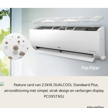
simpel,
strak
design
en
verborgen
display
PC09ST.NSJ
Feature
card
van
2.5kW,
DUALCOOL
Standaard
Allergiefilter