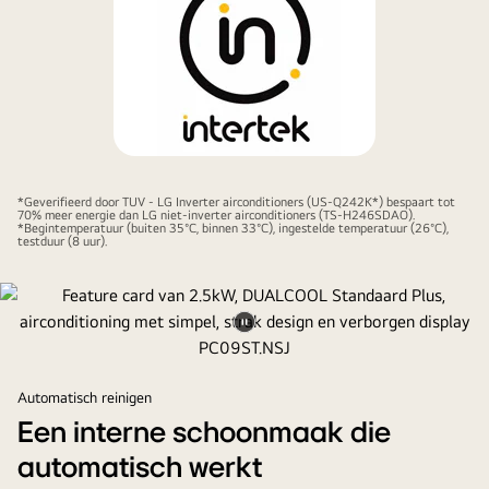
*Geverifieerd door TUV - LG Inverter airconditioners (US-Q242K*) bespaart tot
70% meer energie dan LG niet-inverter airconditioners (TS-H246SDAO).
*Begintemperatuur (buiten 35°C, binnen 33°C), ingestelde temperatuur (26°C),
testduur (8 uur).
Video
pauzeren
Automatisch reinigen
Een interne schoonmaak die
automatisch werkt