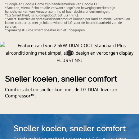
afspelen
pauzeren
*Google en Google Home zijn handelsmerken van Google LLC.
*Amazon, Alexa, Echo en alle verwante logo's en bewegingsmerken zijn
handelsmerken van Amazon.com, Inc of haar dochterondernemingen.
*LG SmartThinQ is nu omgedoopt tot LG ThinQ.
*Smart-functies en spraakassistentproduct kunnen per land en model verschillen.
Neem contact op met je lokale winkel of LG voor de beschikbaarheid van de
service.
*Spraakgestuurde smart speaker is niet inbegrepen.
Video
pauzeren
Sneller koelen, sneller comfort
Comfortabel en sneller koel met de LG DUAL Inverter
Compressor™.
Sneller koelen, sneller comfort