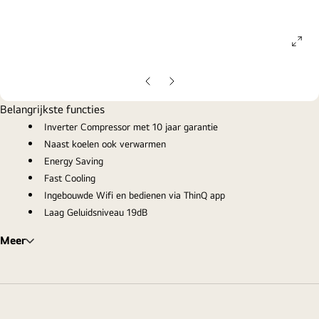
ope
gall
pop
Vorige
Volgende
dia
dia
Belangrijkste functies
Inverter Compressor met 10 jaar garantie
Naast koelen ook verwarmen
Energy Saving
Fast Cooling
Ingebouwde Wifi en bedienen via ThinQ app
Laag Geluidsniveau 19dB
Meer