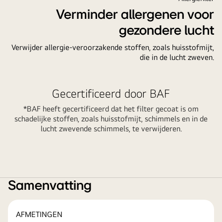
Plus,
Verminder allergenen voor
airconditioning
gezondere lucht
met
simpel,
Verwijder allergie-veroorzakende stoffen, zoals huisstofmijt,
die in de lucht zweven.
strak
design
en
Gecertificeerd door BAF
verborgen
display
*BAF heeft gecertificeerd dat het filter gecoat is om
PC09ST.NSJ
schadelijke stoffen, zoals huisstofmijt, schimmels en in de
lucht zwevende schimmels, te verwijderen.
Samenvatting
AFMETINGEN