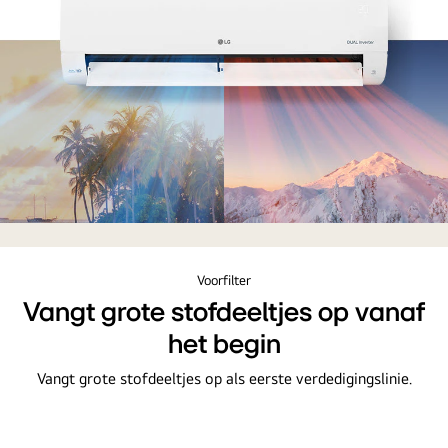
Feature
card
van
Voorfilter
2.5kW,
Vangt grote stofdeeltjes op vanaf
DUALCOOL
het begin
Standaard
Plus,
Vangt grote stofdeeltjes op als eerste verdedigingslinie.
airconditioning
met