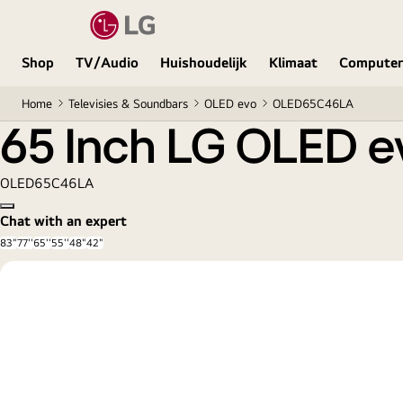
65 Inch LG OLED evo AI C4 4K Smart TV 2024
Shop
TV/Audio
Huishoudelijk
Klimaat
Computer
Home
Televisies & Soundbars
OLED evo
OLED65C46LA
65 Inch LG OLED e
OLED65C46LA
Copy model name
Chat with an expert
83"
77''
65''
55''
48"
42"