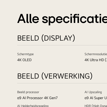
Alle specificati
BEELD (DISPLAY)
Schermtype
Schermresolutie
4K OLED
4K Ultra HD 
BEELD (VERWERKING)
Beeld processor
AI Upscaling
α9 AI Processor 4K Gen7
α9 AI Super U
AI Helderheidsregeling
HDR (High Dyna