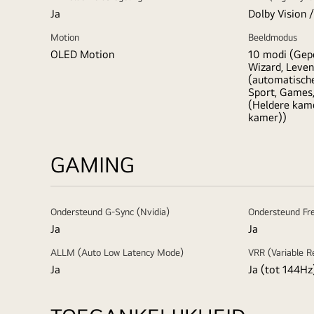
Ja
Dolby Vision
Motion
Beeldmodus
OLED Motion
10 modi (Gepe
Wizard, Leven
(automatische
Sport, Games,
(Heldere kame
kamer))
GAMING
Ondersteund G-Sync (Nvidia)
Ondersteund Fr
Ja
Ja
ALLM (Auto Low Latency Mode)
VRR (Variable R
Ja
Ja (tot 144Hz