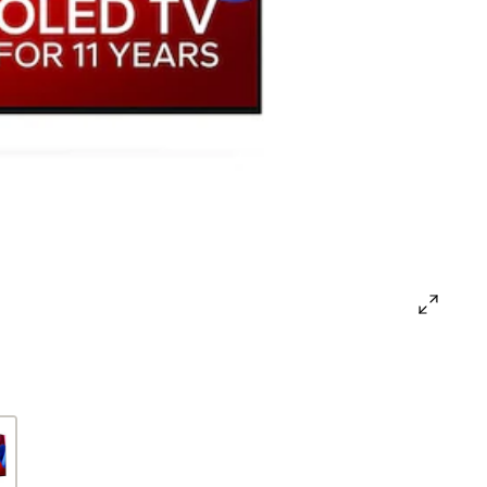
open
gallery
popup