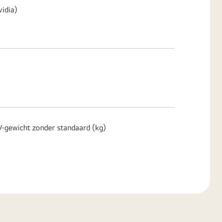
idia)
ewicht zonder standaard (kg)