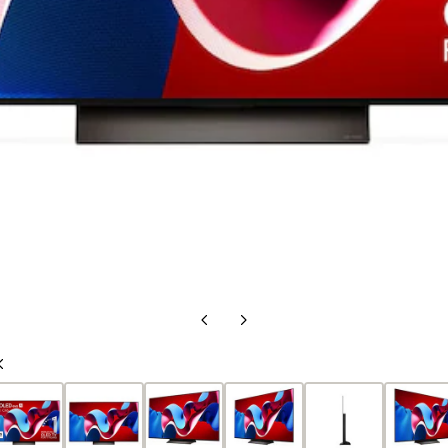
Vorige
Volgende
dia
dia
Vorige
dia