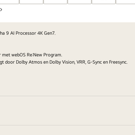
Volgende
dia
lpha 9 AI Processor 4K Gen7.
aar met webOS Re:New Program.
ijgt door Dolby Atmos en Dolby Vision, VRR, G-Sync en Freesync.