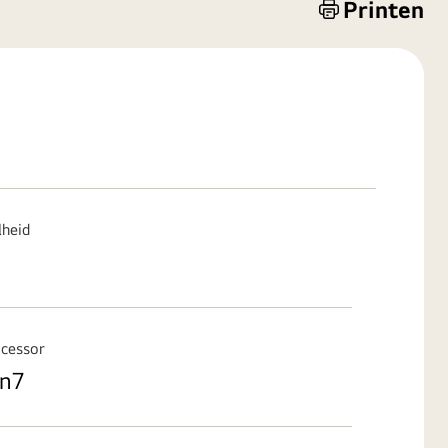
Printen
lheid
cessor
en7