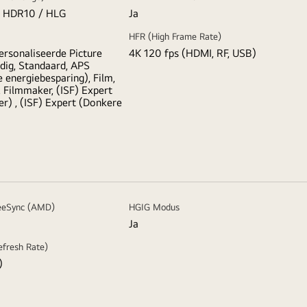
 / HDR10 / HLG
Ja
HFR (High Frame Rate)
rsonaliseerde Picture
4K 120 fps (HDMI, RF, USB)
dig, Standaard, APS
 energiebesparing), Film,
 Filmmaker, (ISF) Expert
r) , (ISF) Expert (Donkere
eeSync (AMD)
HGIG Modus
Ja
efresh Rate)
)