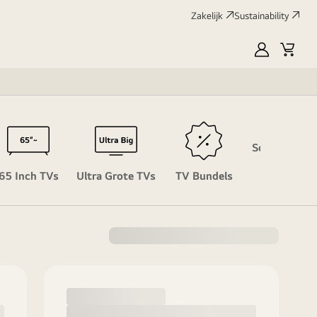
Zakelijk
Sustainability
myLG
Winke
Soundbar th
65 Inch TVs
Ultra Grote TVs
TV Bundels