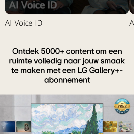
AI
Concierge-
functie
AI Voice ID
A
eenvoudig
toegankelijk
is
door
Ontdek 5000+ content om een
kort
ruimte volledig naar jouw smaak
op
de
te maken met een LG Gallery+-
AI-
abonnement
knop
te
drukken.