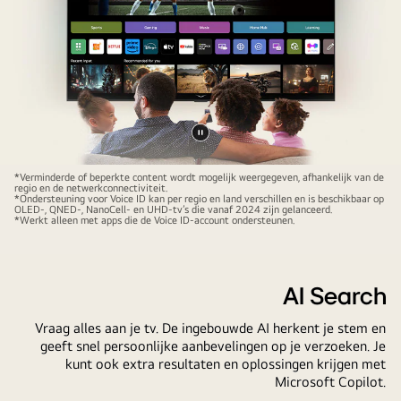
Video
Op
pauzeren
*Verminderde of beperkte content wordt mogelijk weergegeven, afhankelijk van de
regio en de netwerkconnectiviteit.
een
*Ondersteuning voor Voice ID kan per regio en land verschillen en is beschikbaar op
OLED-, QNED-, NanoCell- en UHD-tv’s die vanaf 2024 zijn gelanceerd.
LG
*Werkt alleen met apps die de Voice ID-account ondersteunen.
QNED
TV-
scherm
AI Search
staat
de
Vraag alles aan je tv. De ingebouwde AI herkent je stem en
webOS
geeft snel persoonlijke aanbevelingen op je verzoeken. Je
kunt ook extra resultaten en oplossingen krijgen met
25-
Microsoft Copilot.
startpagina