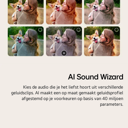
het
persoonlijke
verzoek.
begroeting
De
van
hele
de
scène
LG
is
AI
ook
met
in
aangepaste
tweeën
trefwoorden
Video
gesplitst.
op
Scherm
pauzeren
De
basis
van
AI Sound Wizard
ene
van
een
kant
de
gebruiker
Kies de audio die je het liefst hoort uit verschillende
is
zoek-
geluidsclips. AI maakt een op maat gemaakt geluidsprofiel
die
donkerder,
afgestemd op je voorkeuren op basis van 40 miljoen
en
het
de
parameters.
kijkgeschiedenis
AI
andere
van
Picture
kant
de
Wizard-
lichter,
gebruiker.