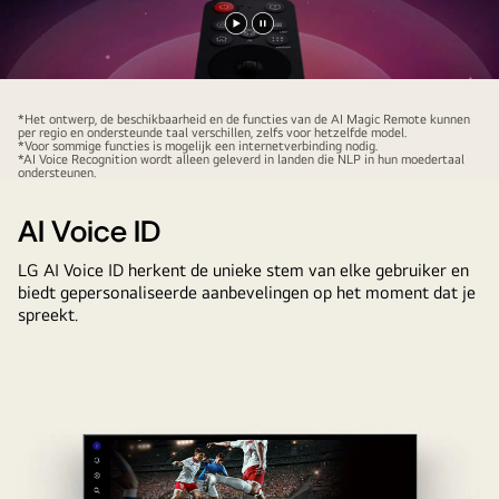
Video
Video
afspelen
pauzeren
*Het ontwerp, de beschikbaarheid en de functies van de AI Magic Remote kunnen
per regio en ondersteunde taal verschillen, zelfs voor hetzelfde model.
*Voor sommige functies is mogelijk een internetverbinding nodig.
*AI Voice Recognition wordt alleen geleverd in landen die NLP in hun moedertaal
ondersteunen.
AI Voice ID
LG AI Voice ID herkent de unieke stem van elke gebruiker en
biedt gepersonaliseerde aanbevelingen op het moment dat je
spreekt.