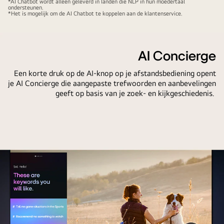
naar
de
*AI Chatbot wordt alleen geleverd in landen die NLP in hun moedertaal
fi-
ondersteunen.
mijn
gebruiker
*Het is mogelijk om de AI Chatbot te koppelen aan de klantenservice.
content
account.
heeft
wordt
gevraagd
afgespeeld
voor
op
AI Concierge
de
een
Een korte druk op de AI-knop op je afstandsbediening opent
beschikbare
LG
je AI Concierge die aangepaste trefwoorden en aanbevelingen
sportwedstrijden.
QNED
geeft op basis van je zoek- en kijkgeschiedenis.
AI
TV-
Search
scherm.
reageert
Op
via
het
chat
scherm
en
staat
via
de
miniatuurafbeeldingen
AI
van
Chatbot-
verschillende
interface.
beschikbare
De