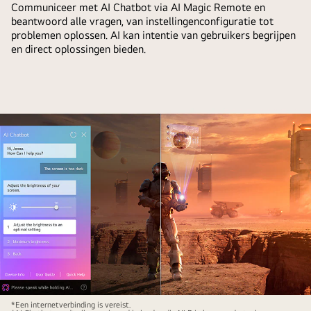
Communiceer met AI Chatbot via AI Magic Remote en
gemarkeerd
scherm
beantwoord alle vragen, van instellingenconfiguratie tot
alsof
waarop
problemen oplossen. AI kan intentie van gebruikers begrijpen
deze
te
en direct oplossingen bieden.
is
zien
geactiveerd
is
door
hoe
de
AI
stem
Search
van
werkt.
de
Er
gebruiker.
wordt
Er
een
staat
klein
een
chatscherm
tekstballon
geopend
naast
dat
die
weergeeft
overschakelt
hoe
Sci-
*Een internetverbinding is vereist.