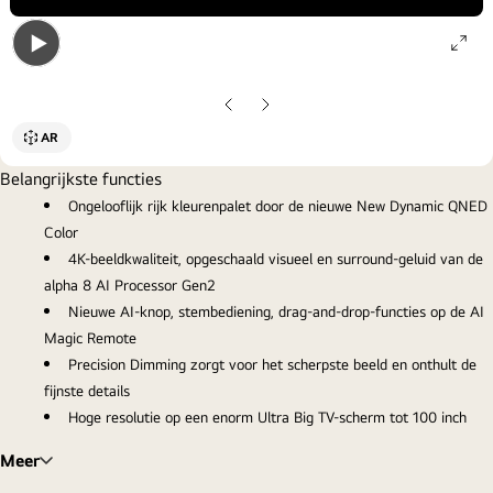
ope
Open
gall
gallery
pop
Vorige
Volgende
popup
dia
dia
AR
Belangrijkste functies
Ongelooflijk rijk kleurenpalet door de nieuwe New Dynamic QNED
Color
4K-beeldkwaliteit, opgeschaald visueel en surround-geluid van de
alpha 8 AI Processor Gen2
Nieuwe AI-knop, stembediening, drag-and-drop-functies op de AI
Magic Remote
Precision Dimming zorgt voor het scherpste beeld en onthult de
fijnste details
Hoge resolutie op een enorm Ultra Big TV-scherm tot 100 inch
Meer