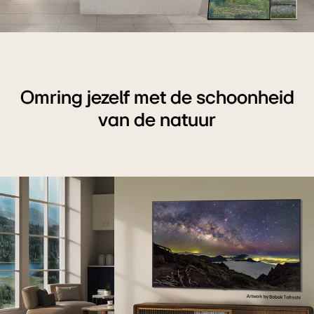
Interieur
van
een
verfijnd
Omring jezelf met de schoonheid
huis.
van de natuur
Er
worden
veel
verschillende
kunstwerken
getoond.
Aan
de
centrale
muur
hangt
een