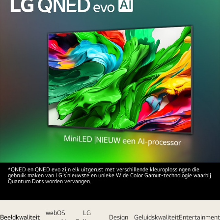
LG
*QNED en QNED evo zijn elk uitgerust met verschillende kleuroplossingen die
gebruik maken van LG’s nieuwste en unieke Wide Color Gamut-technologie waarbij
QNED
Quantum Dots worden vervangen.
TV
tegen
webOS
LG
een
Beeldkwaliteit
Design
Geluidskwaliteit
Entertainment