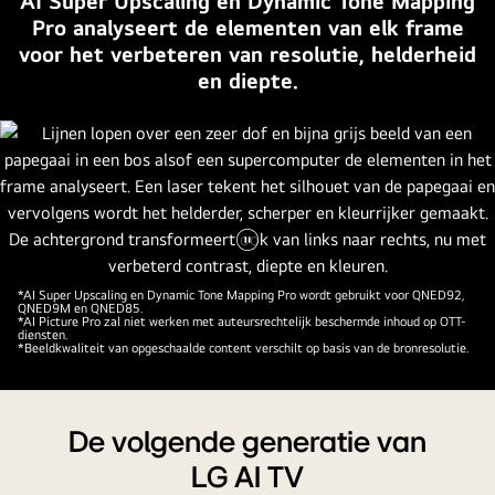
AI Super Upscaling en Dynamic Tone Mapping
Pro analyseert de elementen van elk frame
voor het verbeteren van resolutie, helderheid
en diepte.
Video
pauzeren
*AI Super Upscaling en Dynamic Tone Mapping Pro wordt gebruikt voor QNED92,
QNED9M en QNED85.
*AI Picture Pro zal niet werken met auteursrechtelijk beschermde inhoud op OTT-
diensten.
*Beeldkwaliteit van opgeschaalde content verschilt op basis van de bronresolutie.
De volgende generatie van
LG AI TV