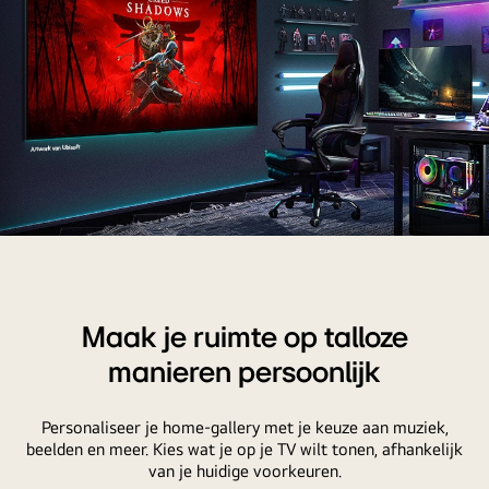
muur
de
hangt.
muur
bevestigd.
Op
het
scherm
is
een
kleurrijk
modern
In
kunstwerk
een
te
gameroom
zien.
thuis
Maak je ruimte op talloze
De
hangt
manieren persoonlijk
illustratie
een
op
grote
Personaliseer je home-gallery met je keuze aan muziek,
de
LG
beelden en meer. Kies wat je op je TV wilt tonen, afhankelijk
TV
TV
van je huidige voorkeuren.
geeft
aan