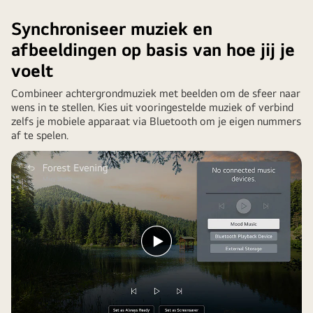
persoonlijkheid
de
Synchroniseer muziek en
aan
muur.
afbeeldingen op basis van hoe jij je
het
Op
interieur
het
voelt
van
scherm
Combineer achtergrondmuziek met beelden om de sfeer naar
de
staat
wens in te stellen. Kies uit vooringestelde muziek of verbind
ruimte.
een
zelfs je mobiele apparaat via Bluetooth om je eigen nummers
kunstwerk
af te spelen.
uit
Assassin's
Creed
Shadows.
Video
afspelen