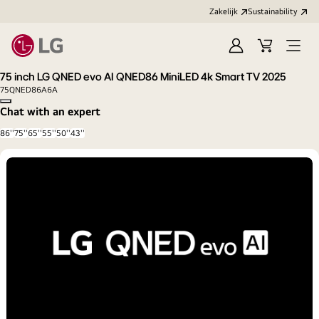
Zakelijk
Sustainability
Aanmelden
Winkelwag
Open
menu
75 inch LG QNED evo AI QNED86 MiniLED 4k Smart TV 2025
75QNED86A6A
Copy model name
Chat with an expert
86''
75''
65''
55''
50''
43''