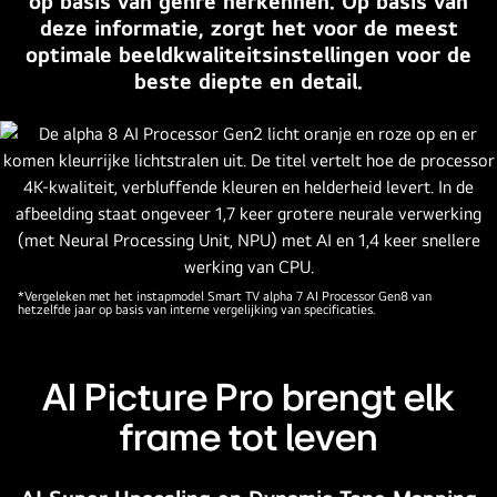
op basis van genre herkennen. Op basis van
titel
deze informatie, zorgt het voor de meest
luidt:
optimale beeldkwaliteitsinstellingen voor de
Elke
beste diepte en detail.
kleur
opnieuw
gedefinieerd,
nieuwe
ervaring
begint.
*Vergeleken met het instapmodel Smart TV alpha 7 AI Processor Gen8 van
hetzelfde jaar op basis van interne vergelijking van specificaties.
AI Picture Pro brengt elk
frame tot leven