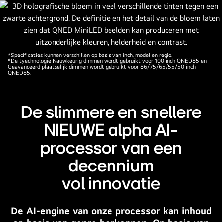
LG
QNED
evo
AI-
logo
*Specificaties kunnen verschillen op basis van inch, model en regio.
aanwezig.
*De tyechnologie Nauwkeurig dimmen wordt gebruikt voor 100 inch QNED85 en
Geavanceerd plaatselijk dimmen wordt gebruikt voor 86/75/65/55/50 inch
Met
QNED85.
ondertitels
waarin
De slimmere en snellere
QNED's
MiniLED
NIEUWE alpha AI-
en
processor van een
nieuwe
alpha
decennium
AI-
vol innovatie
processor
worden
genoemd.
De AI-engine van onze processor kan inhoud
De