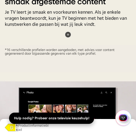
smaak afgestemde content
Je TV leert je smaak en voorkeuren kennen. Als je enkele
vragen beantwoordt, kun je TV beginnen met het bieden van
kunstwerken die passen bij wat jij leuk vindt.
Video
pauzeren
*16 verschillende profielen worden aangeboden, met advies voor content
gegenereerd door bijpassende gegevens van elk type profiel.
Hulp nodig? Probeer onze televisie keuzehulp!
SNEL
Productinformatiebl
ad
Energieklasse