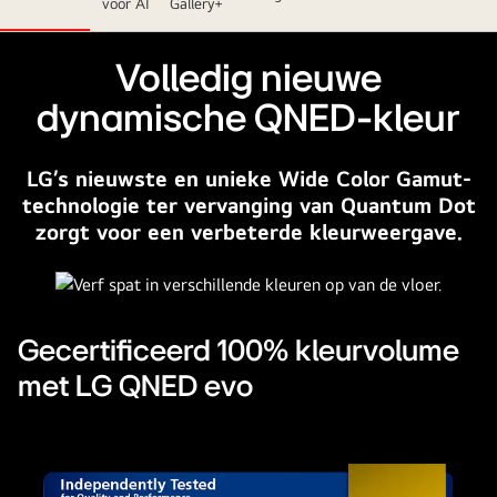
voor AI
Gallery+
kleurrijke
donkere
achtergrond.
Volledig nieuwe
Op
dynamische QNED-kleur
het
scherm
staat
LG’s nieuwste en unieke Wide Color Gamut-
een
technologie ter vervanging van Quantum Dot
helder
zorgt voor een verbeterde kleurweergave.
en
kleurrijk
kunstwerk
dat
Gecertificeerd 100% kleurvolume
de
met LG QNED evo
kleurentechnologie
van
QNED
laat
zien