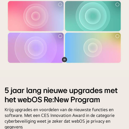
personalisatieproces
wat
Bij
doorloopt.
laat
de
Verschillende
zien
afstandsbediening
afbeeldingen
hoe
staat
worden
de
een
weergegeven,
AI
pictogram
waarbij
Chatbot
en
de
het
een
keuzes
probleem
label
van
voor
Video
die
de
de
LG
pauzeren
aangeven
gebruiker
gebruiker
AI
dat
worden
automatisch
Magic
de
5 jaar lang nieuwe upgrades met
gemarkeerd.
heeft
Remote
AI
Een
het webOS Re:New Program
opgelost.
voor
Concierge-
laadpictogram
een
functie
Krijg upgrades en voordelen van de nieuwste functies en
verschijnt
LG
software. Met een CES Innovation Award in de categorie
eenvoudig
en
cyberbeveiliging weet je zeker dat webOS je privacy en
TV-
toegankelijk
een
gegevens
scherm.