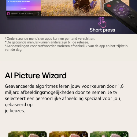
inhoud
gebruiker
weer
stuurde
te
een
geven.
bericht
Er
naar
LG
*Ondersteunde menu’s en apps kunnen per land verschillen.
wordt
de
*De getoonde menu’s kunnen anders zijn bij de release.
AI
*Aanbevelingen voor trefwoorden variëren afhankelijk van de app en het tijdstip
ook
chatbot
van de dag.
Magic
gevraagd
dat
Remote
om
het
voor
het
scherm
een
AI Picture Wizard
aan
te
LG
Microsoft
Geavanceerde algoritmes leren jouw voorkeuren door 1,6
donker
TV-
Copilot
miljard afbeeldingsmogelijkheden door te nemen. Je tv
is.
scherm.
selecteert een persoonlijke afbeelding speciaal voor jou,
te
De
Op
gebaseerd op
vragen.
chatbot
je keuzes.
het
bood
scherm
oplossingen
staat
voor
een