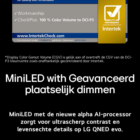
en
het
vermogen
om
een
breed
spectrum
Intertrek-
*Display Color Gamut Volume (CGV) is gelijk aan of overtreft de CGV van de DCI-
aan
P3 kleurruimte zoals onafhankelijk gecontroleerd door Intertek.
certificering
tinten
voor
met
MiniLED with Geavanceerd
100%
een
kleurvolume
plaatselijk dimmen
geweldig
volgens
contrast
DCI-
weer
P3.
te
MiniLED met de nieuwe alpha AI-processor
geven.
zorgt voor ultrascherp contrast en
Volledig
levensechte details op LG QNED evo.
nieuw