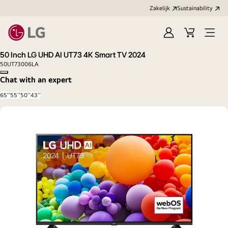
Zakelijk
Sustainability
Aanmelden
Winkelwag
Open
menu
50 Inch LG UHD AI UT73 4K Smart TV 2024
50UT73006LA
Copy model name
Chat with an expert
65''
55''
50''
43''