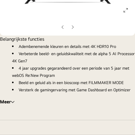
ope
gall
pop
Vorige
Volgende
dia
dia
Belangrijkste functies
Adembenemende kleuren en details met 4K HDR10 Pro
Verbeterde beeld- en geluidskwaliteit met de alpha 5 AI Processor
4K Gen7
4 jaar upgrades gegarandeerd over een periode van 5 jaar met
webOS Re:New Program
Beeld en geluid als in een bioscoop met FILMMAKER MODE
Versterk de gamingervaring met Game Dashboard en Optimizer
Meer