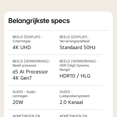
Belangrijkste specs
BEELD (DISPLAY) -
BEELD (DISPLAY) -
Schermtype
Verversingssnelheid
4K UHD
Standaard 50Hz
BEELD (VERWERKING) -
BEELD (VERWERKING) -
Beeld processor
HDR (High Dynamic
Range)
α5 AI Processor
HDR10 / HLG
4K Gen7
AUDIO - Audio-
AUDIO -
vermogen
Luidsprekersysteem
20W
2.0 Kanaal
AFMETINGEN EN
AFMETINGEN EN