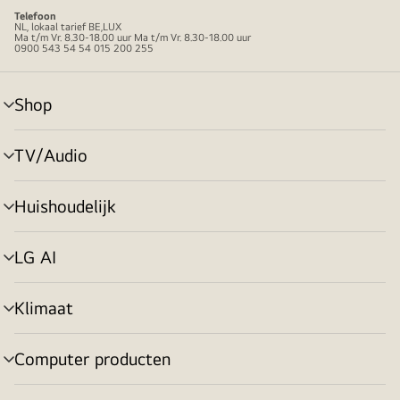
Telefoon
NL, lokaal tarief BE,LUX
Ma t/m Vr. 8.30-18.00 uur Ma t/m Vr. 8.30-18.00 uur
0900 543 54 54 015 200 255
Shop
menu
in-/uitschakelen
TV/Audio
menu
in-/uitschakelen
Huishoudelijk
menu
in-/uitschakelen
LG AI
menu
in-/uitschakelen
Klimaat
menu
in-/uitschakelen
Computer producten
menu
in-/uitschakelen