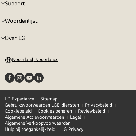
Support
menu
in-/uitschakelen
Woordenlijst
menu
in-/uitschakelen
Over LG
menu
in-/uitschakelen
Nederland, Nederlands
LG Experience
Sitemap
Gebruiksvoorwaarden LGE-diensten
Privacybeleid
Cookiebeleid
Cookies beheren
Reviewbeleid
Algemene Actievoorwaarden
Legal
Algemene Verkoopvoorwaarden
Hulp bij toegankelijkheid
LG Privacy