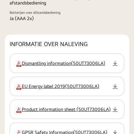
afstandsbediening
Batterijen voor afstandsbediening
Ja (AAA 2x)
INFORMATIE OVER NALEVING
Dismantling information
(
50UT73006LA
)
extensie
EU Energy label 2019
(
50UT73006LA
)
extensie
Product information sheet
(
50UT73006LA
)
extensie
GPSR Safety Information
(
50UT73006LA
)
extensie