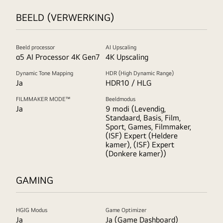
BEELD (VERWERKING)
Beeld processor
AI Upscaling
α5 AI Processor 4K Gen7
4K Upscaling
Dynamic Tone Mapping
HDR (High Dynamic Range)
Ja
HDR10 / HLG
FILMMAKER MODE™
Beeldmodus
Ja
9 modi (Levendig,
Standaard, Basis, Film,
Sport, Games, Filmmaker,
(ISF) Expert (Heldere
kamer), (ISF) Expert
(Donkere kamer))
GAMING
HGIG Modus
Game Optimizer
Ja
Ja (Game Dashboard)