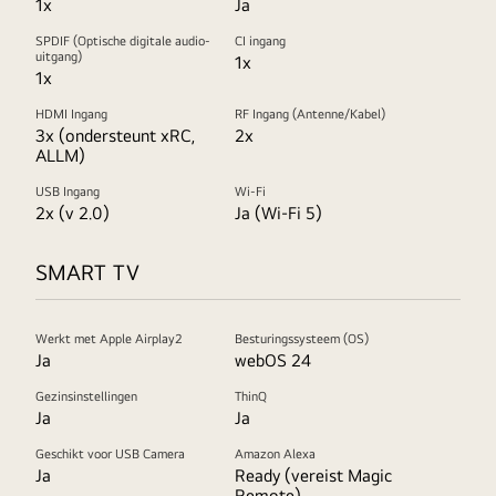
1x
Ja
SPDIF (Optische digitale audio-
CI ingang
uitgang)
1x
1x
HDMI Ingang
RF Ingang (Antenne/Kabel)
3x (ondersteunt xRC,
2x
ALLM)
USB Ingang
Wi-Fi
2x (v 2.0)
Ja (Wi-Fi 5)
SMART TV
Werkt met Apple Airplay2
Besturingssysteem (OS)
Ja
webOS 24
Gezinsinstellingen
ThinQ
Ja
Ja
Geschikt voor USB Camera
Amazon Alexa
Ja
Ready (vereist Magic
Remote)