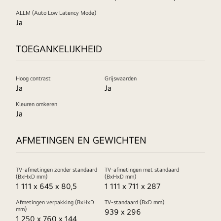
ALLM (Auto Low Latency Mode)
Ja
TOEGANKELIJKHEID
Hoog contrast
Grijswaarden
Ja
Ja
Kleuren omkeren
Ja
AFMETINGEN EN GEWICHTEN
TV-afmetingen zonder standaard
TV-afmetingen met standaard
(BxHxD mm)
(BxHxD mm)
1 111 x 645 x 80,5
1 111 x 711 x 287
Afmetingen verpakking (BxHxD
TV-standaard (BxD mm)
mm)
939 x 296
1 250 x 760 x 144