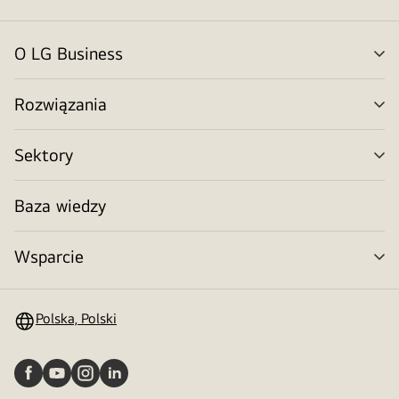
O LG Business
Prz
me
Rozwiązania
Prz
me
Sektory
Prz
me
Baza wiedzy
Wsparcie
Prz
me
Polska, Polski