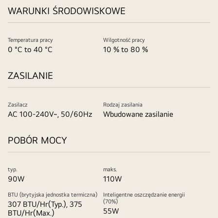
WARUNKI ŚRODOWISKOWE
Temperatura pracy
Wilgotność pracy
0 °C to 40 °C
10 % to 80 %
ZASILANIE
Zasilacz
Rodzaj zasilania
AC 100-240V~, 50/60Hz
Wbudowane zasilanie
POBÓR MOCY
typ.
maks.
90W
110W
BTU (brytyjska jednostka termiczna)
Inteligentne oszczędzanie energii
(70%)
307 BTU/Hr(Typ.), 375
55W
BTU/Hr(Max.)