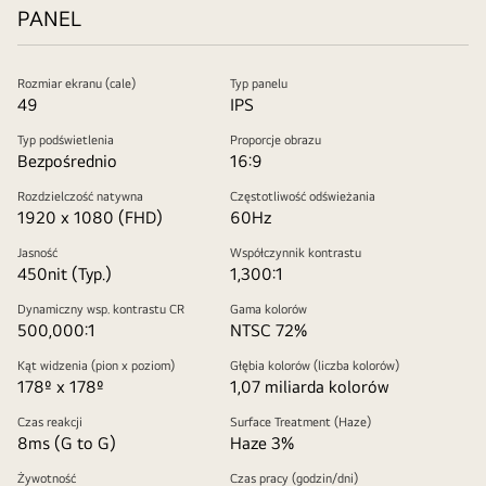
PANEL
Rozmiar ekranu (cale)
Typ panelu
49
IPS
Typ podświetlenia
Proporcje obrazu
Bezpośrednio
16:9
Rozdzielczość natywna
Częstotliwość odświeżania
1920 x 1080 (FHD)
60Hz
Jasność
Współczynnik kontrastu
450nit (Typ.)
1,300:1
Dynamiczny wsp. kontrastu CR
Gama kolorów
500,000:1
NTSC 72%
Kąt widzenia (pion x poziom)
Głębia kolorów (liczba kolorów)
178º x 178º
1,07 miliarda kolorów
Czas reakcji
Surface Treatment (Haze)
8ms (G to G)
Haze 3%
Żywotność
Czas pracy (godzin/dni)