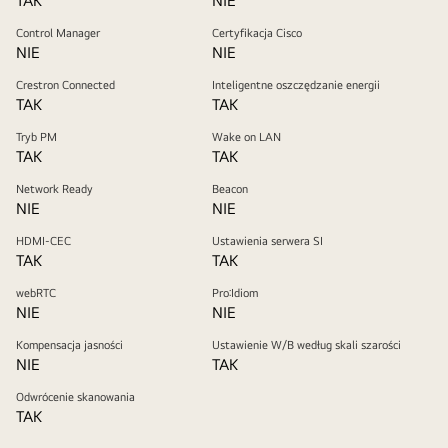
TAK
NIE
Control Manager
Certyfikacja Cisco
NIE
NIE
Crestron Connected
Inteligentne oszczędzanie energii
TAK
TAK
Tryb PM
Wake on LAN
TAK
TAK
Network Ready
Beacon
NIE
NIE
HDMI-CEC
Ustawienia serwera SI
TAK
TAK
webRTC
Pro:Idiom
NIE
NIE
Kompensacja jasności
Ustawienie W/B według skali szarości
NIE
TAK
Odwrócenie skanowania
TAK