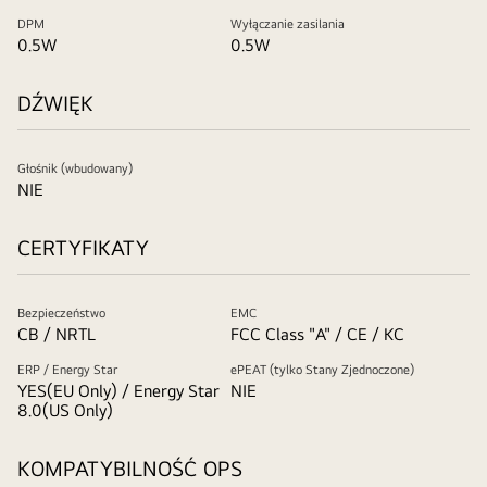
DPM
Wyłączanie zasilania
0.5W
0.5W
DŹWIĘK
Głośnik (wbudowany)
NIE
CERTYFIKATY
Bezpieczeństwo
EMC
CB / NRTL
FCC Class "A" / CE / KC
ERP / Energy Star
ePEAT (tylko Stany Zjednoczone)
YES(EU Only) / Energy Star
NIE
8.0(US Only)
KOMPATYBILNOŚĆ OPS