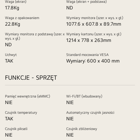
Waga (ekran)
Waga (ekran + podstawa)
17.8Kg
ND
Waga z opakowaniem
Wymiary monitora (szer. x wys. x gł.)
22.8Kg
1077.6 x 607.8 x 89.7mm
Wymiary monitora z podstawą (szer. x
Wymiary kartonu (szer. x wys. x gł.)
wys. x gł.)
1214 x 778 x 263mm
ND
Uchwyt
Standard mocowania VESA
TAK
Wymiary: 600 x 400 mm
FUNKCJE - SPRZĘT
Pamięć wewnętrzna (eMMC)
Wi-Fi/BT (wbudowany)
NIE
NIE
Czujnik temperatury
Automatyczny czujnik jasności
TAK
NIE
Czujnik pikseli
Czujnik zbliżeniowy
NIE
NIE