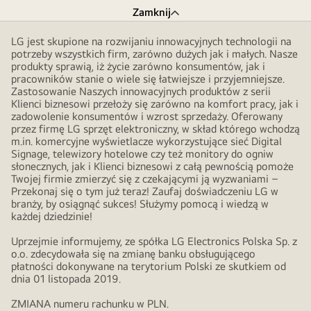
Zamknij
LG jest skupione na rozwijaniu innowacyjnych technologii na
potrzeby wszystkich firm, zarówno dużych jak i małych. Nasze
produkty sprawią, iż życie zarówno konsumentów, jak i
pracowników stanie o wiele się łatwiejsze i przyjemniejsze.
Zastosowanie Naszych innowacyjnych produktów z serii
Klienci biznesowi przełoży się zarówno na komfort pracy, jak i
zadowolenie konsumentów i wzrost sprzedaży. Oferowany
przez firmę LG sprzęt elektroniczny, w skład którego wchodzą
m.in. komercyjne wyświetlacze wykorzystujące sieć Digital
Signage, telewizory hotelowe czy też monitory do ogniw
słonecznych, jak i Klienci biznesowi z całą pewnością pomoże
Twojej firmie zmierzyć się z czekającymi ją wyzwaniami –
Przekonaj się o tym już teraz! Zaufaj doświadczeniu LG w
branży, by osiągnąć sukces! Służymy pomocą i wiedzą w
każdej dziedzinie!
Uprzejmie informujemy, ze spółka LG Electronics Polska Sp. z
o.o. zdecydowała się na zmianę banku obsługującego
płatności dokonywane na terytorium Polski ze skutkiem od
dnia 01 listopada 2019.
ZMIANA numeru rachunku w PLN.