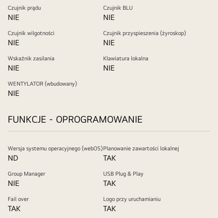
Czujnik prądu
Czujnik BLU
NIE
NIE
Czujnik wilgotności
Czujnik przyspieszenia (żyroskop)
NIE
NIE
Wskaźnik zasilania
Klawiatura lokalna
NIE
NIE
WENTYLATOR (wbudowany)
NIE
FUNKCJE - OPROGRAMOWANIE
Wersja systemu operacyjnego (webOS)
Planowanie zawartości lokalnej
ND
TAK
Group Manager
USB Plug & Play
NIE
TAK
Fail over
Logo przy uruchamianiu
TAK
TAK