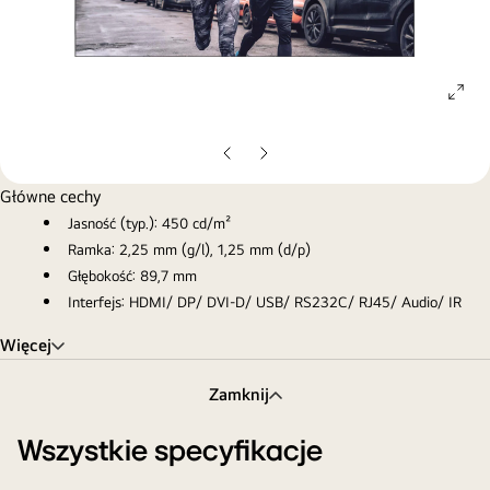
ope
gall
pop
Poprzedni
Następny
slajd
slajd
Główne cechy
Jasność (typ.): 450 cd/m²
Ramka: 2,25 mm (g/l), 1,25 mm (d/p)
Głębokość: 89,7 mm
Interfejs: HDMI/ DP/ DVI-D/ USB/ RS232C/ RJ45/ Audio/ IR
Więcej
Zamknij
Wszystkie specyfikacje