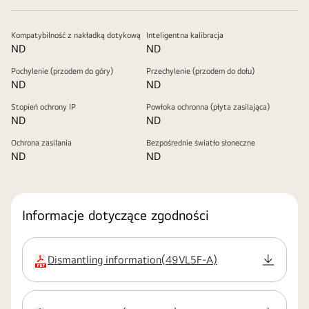
Kompatybilność z nakładką dotykową
Inteligentna kalibracja
ND
ND
Pochylenie (przodem do góry)
Przechylenie (przodem do dołu)
ND
ND
Stopień ochrony IP
Powłoka ochronna (płyta zasilająca)
ND
ND
Ochrona zasilania
Bezpośrednie światło słoneczne
ND
ND
Informacje dotyczące zgodności
Dismantling information
(
49VL5F-A
)
rozszerzenie:pdf