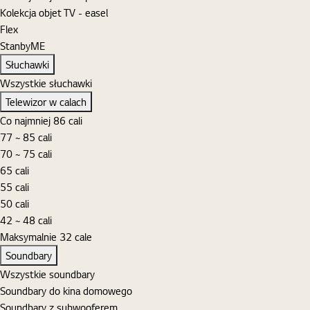
Kolekcja objet TV - easel
Flex
StanbyME
Słuchawki
Wszystkie słuchawki
Telewizor w calach
Co najmniej 86 cali
77 ~ 85 cali
70 ~ 75 cali
65 cali
55 cali
50 cali
42 ~ 48 cali
Maksymalnie 32 cale
Soundbary
Wszystkie soundbary
Soundbary do kina domowego
Soundbary z subwooferem