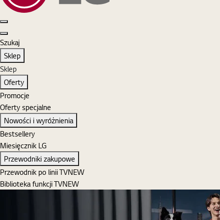
Szukaj
Zaloguj się
MyLG
Koszyk
Otwórz menu
Zamknij menu
Szukaj
Szukaj
Sklep
Sklep
Oferty
Promocje
Oferty specjalne
Nowości i wyróżnienia
Bestsellery
Miesięcznik LG
Przewodniki zakupowe
Przewodnik po linii TV
NEW
Biblioteka funkcji TV
NEW