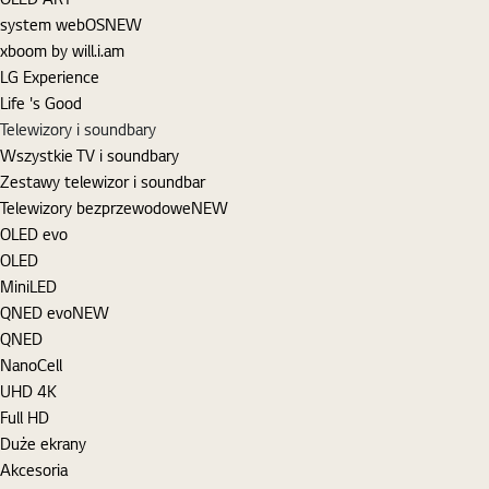
system webOS
NEW
xboom by will.i.am
LG Experience
Life 's Good
Telewizory i soundbary
Wszystkie TV i soundbary
Zestawy telewizor i soundbar
Telewizory bezprzewodowe
NEW
OLED evo
OLED
MiniLED
QNED evo
NEW
QNED
NanoCell
UHD 4K
Full HD
Duże ekrany
Akcesoria