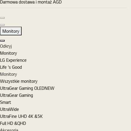
Darmowa dostawa i montaż AGD
Poprzedni slajd
Następny slajd
Monitory
Zamknij
Odkryj
Monitory
LG Experience
Life 's Good
Monitory
Wszystkie monitory
UltraGear Gaming OLED
NEW
UltraGear Gaming
Smart
UltraWide
UltraFine UHD 4K &5K
Full HD &QHD
Akcesoria