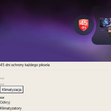
45 dni ochrony każdego piksela
Poprzedni slajd
Następny slajd
Klimatyzacja
Zamknij
Odkryj
Klimatyzatory