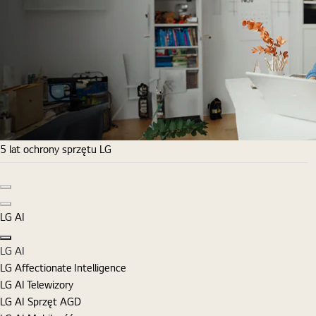
5 lat ochrony sprzętu LG
Poprzedni slajd
Następny slajd
LG AI
Zamknij
LG AI
LG Affectionate Intelligence
LG AI Telewizory
LG AI Sprzęt AGD