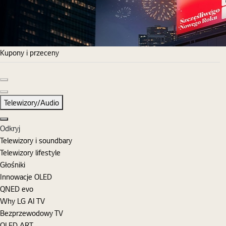
Kupony i przeceny
Poprzedni slajd
Następny slajd
Telewizory/Audio
Zamknij
Odkryj
Telewizory i soundbary
Telewizory lifestyle
Głośniki
Innowacje OLED
QNED evo
Why LG AI TV
Bezprzewodowy TV
OLED ART