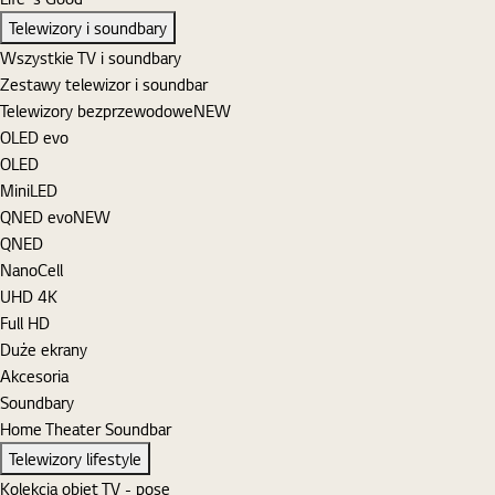
Telewizory i soundbary
Wszystkie TV i soundbary
Zestawy telewizor i soundbar
Telewizory bezprzewodowe
NEW
OLED evo
OLED
MiniLED
QNED evo
NEW
QNED
NanoCell
UHD 4K
Full HD
Duże ekrany
Akcesoria
Soundbary
Home Theater Soundbar
Telewizory lifestyle
Kolekcja objet TV - pose