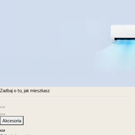
Zadbaj o to, jak mieszkasz
Poprzedni slajd
Następny slajd
Akcesoria
Zamknij