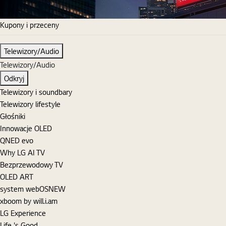
Kupony i przeceny
Telewizory/Audio
Telewizory/Audio
Odkryj
Telewizory i soundbary
Telewizory lifestyle
Głośniki
Innowacje OLED
QNED evo
Why LG AI TV
Bezprzewodowy TV
OLED ART
system webOS
NEW
xboom by will.i.am
LG Experience
Life 's Good