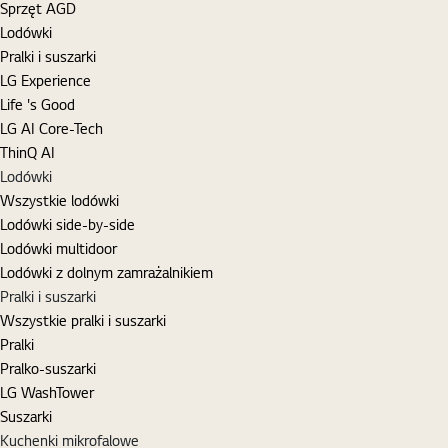
Sprzęt AGD
Lodówki
Pralki i suszarki
LG Experience
Life 's Good
LG AI Core-Tech
ThinQ AI
Lodówki
Wszystkie lodówki
Lodówki side-by-side
Lodówki multidoor
Lodówki z dolnym zamrażalnikiem
Pralki i suszarki
Wszystkie pralki i suszarki
Pralki
Pralko-suszarki
LG WashTower
Suszarki
Kuchenki mikrofalowe