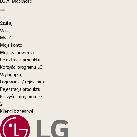
LG AI Mobilność
Poprzedni slajd
Następny slajd
Szukaj
MyLG
Witaj!
My LG
Moje konto
Moje zamówienia
Rejestracja produktu
Korzyści programu LG
Wyloguj się
Logowanie / rejestracja
Rejestracja produktu
Korzyści programu LG
Koszyk
items
2
Klienci biznesowi