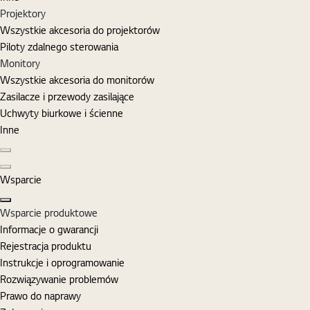
Projektory
Wszystkie akcesoria do projektorów
Piloty zdalnego sterowania
Monitory
Wszystkie akcesoria do monitorów
Zasilacze i przewody zasilające
Uchwyty biurkowe i ścienne
Inne
Poprzedni slajd
Następny slajd
Wsparcie
Zamknij
Wsparcie produktowe
Informacje o gwarancji
Rejestracja produktu
Instrukcje i oprogramowanie
Rozwiązywanie problemów
Prawo do naprawy