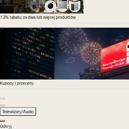
13% rabatu za dwa lub więcej produktów
Kupony i przeceny
Poprzedni slajd
Następny slajd
Telewizory/Audio
Zamknij
Odkryj