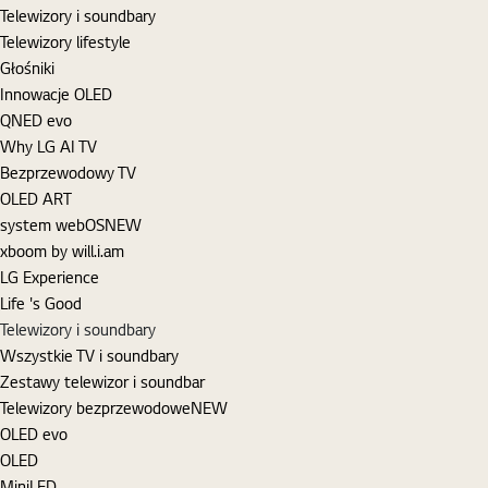
Telewizory i soundbary
Telewizory lifestyle
Głośniki
Innowacje OLED
QNED evo
Why LG AI TV
Bezprzewodowy TV
OLED ART
system webOS
NEW
xboom by will.i.am
LG Experience
Life 's Good
Telewizory i soundbary
Wszystkie TV i soundbary
Zestawy telewizor i soundbar
Telewizory bezprzewodowe
NEW
OLED evo
OLED
MiniLED