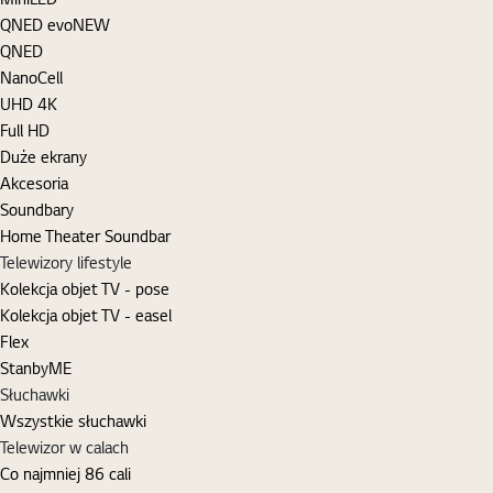
QNED evo
NEW
QNED
NanoCell
UHD 4K
Full HD
Duże ekrany
Akcesoria
Soundbary
Home Theater Soundbar
Telewizory lifestyle
Kolekcja objet TV - pose
Kolekcja objet TV - easel
Flex
StanbyME
Słuchawki
Wszystkie słuchawki
Telewizor w calach
Co najmniej 86 cali