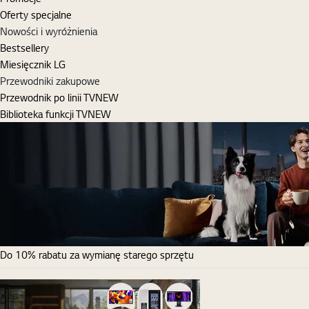
Oferty specjalne
Nowości i wyróżnienia
Bestsellery
Miesięcznik LG
Przewodniki zakupowe
Przewodnik po linii TV
NEW
Biblioteka funkcji TV
NEW
Do 10% rabatu za wymianę starego sprzętu