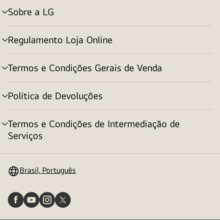
Sobre a LG
alternar
menu
Regulamento Loja Online
alternar
menu
Termos e Condições Gerais de Venda
alternar
menu
Política de Devoluções
alternar
menu
Termos e Condições de Intermediação de
alternar
Serviços
menu
Brasil, Português