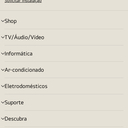
Solicitar instalação
Shop
alternar
menu
TV/Áudio/Vídeo
alternar
menu
Informática
alternar
menu
Ar-condicionado
alternar
menu
Eletrodomésticos
alternar
menu
Suporte
alternar
menu
Descubra
alternar
menu