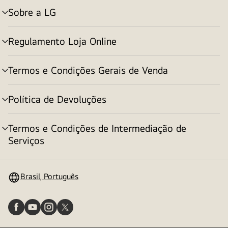
Sobre a LG
alternar
menu
Regulamento Loja Online
alternar
menu
Termos e Condições Gerais de Venda
alternar
menu
Política de Devoluções
alternar
menu
Termos e Condições de Intermediação de
alternar
Serviços
menu
Brasil, Português