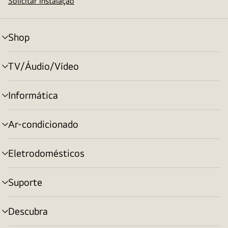
Solicitar instalação
Shop
alternar
menu
TV/Áudio/Vídeo
alternar
menu
Informática
alternar
menu
Ar-condicionado
alternar
menu
Eletrodomésticos
alternar
menu
Suporte
alternar
menu
Descubra
alternar
menu