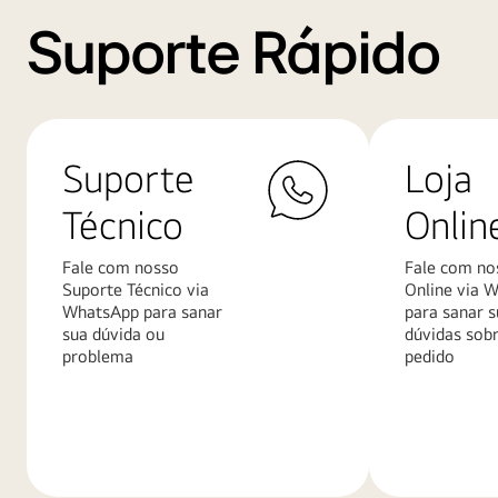
Suporte Rápido
Suporte
Loja
Técnico
Onlin
Fale com nosso
Fale com no
Suporte Técnico via
Online via 
WhatsApp para sanar
para sanar s
sua dúvida ou
dúvidas sob
problema
pedido
Saiba
Saiba
mais
mais