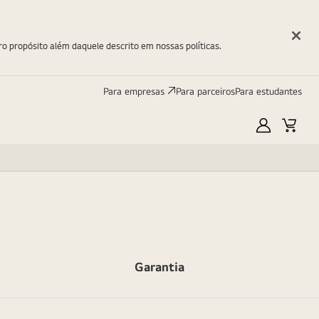
ro propósito além daquele descrito em nossas políticas.
Para empresas
Para parceiros
Para estudantes
Minha
Carri
LG
Garantia