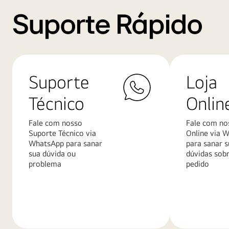
Suporte Rápido
Suporte
Loja
Técnico
Onlin
Fale com nosso
Fale com no
Suporte Técnico via
Online via 
WhatsApp para sanar
para sanar s
sua dúvida ou
dúvidas sob
problema
pedido
Saiba
Saiba
mais
mais