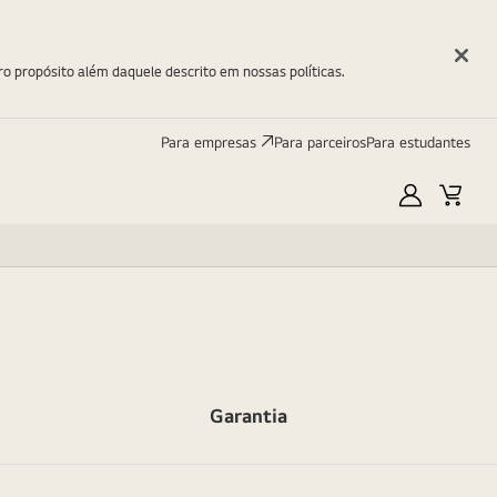
ro propósito além daquele descrito em nossas políticas.
Para empresas
Para parceiros
Para estudantes
Minha
Carri
LG
Garantia