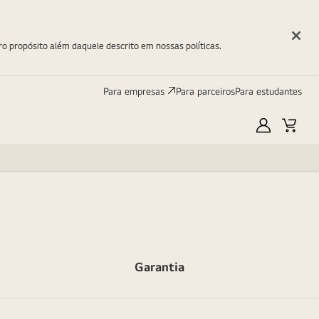
ro propósito além daquele descrito em nossas políticas.
Para empresas
Para parceiros
Para estudantes
Minha
Carri
LG
Garantia