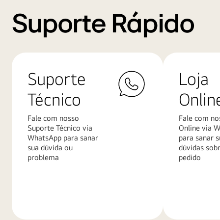
Suporte Rápido
Suporte
Loja
Técnico
Onlin
Fale com nosso
Fale com no
Suporte Técnico via
Online via 
WhatsApp para sanar
para sanar s
sua dúvida ou
dúvidas sob
problema
pedido
Saiba
Saiba
mais
mais