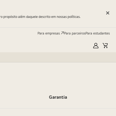
ro propósito além daquele descrito em nossas políticas.
Para empresas
Para parceiros
Para estudantes
Minha
Carri
LG
Garantia