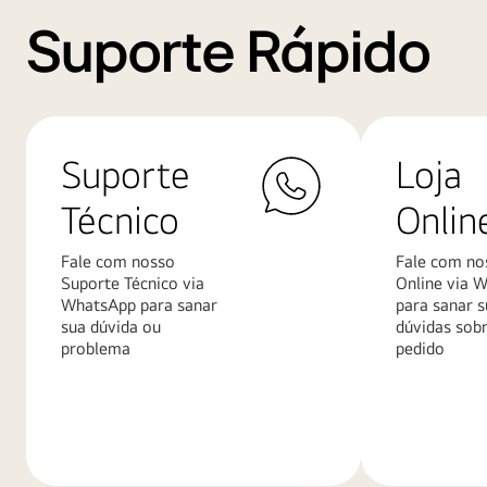
Suporte Rápido
Suporte
Loja
Técnico
Onlin
Fale com nosso
Fale com no
Suporte Técnico via
Online via 
WhatsApp para sanar
para sanar s
sua dúvida ou
dúvidas sob
problema
pedido
Saiba
Saiba
mais
mais