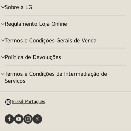
Sobre a LG
alternar
menu
Regulamento Loja Online
alternar
menu
Termos e Condições Gerais de Venda
alternar
menu
Política de Devoluções
alternar
menu
Termos e Condições de Intermediação de
alternar
Serviços
menu
Brasil, Português