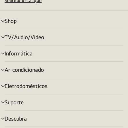
Solicitar instalação
Shop
alternar
menu
TV/Áudio/Vídeo
alternar
menu
Informática
alternar
menu
Ar-condicionado
alternar
menu
Eletrodomésticos
alternar
menu
Suporte
alternar
menu
Descubra
alternar
menu