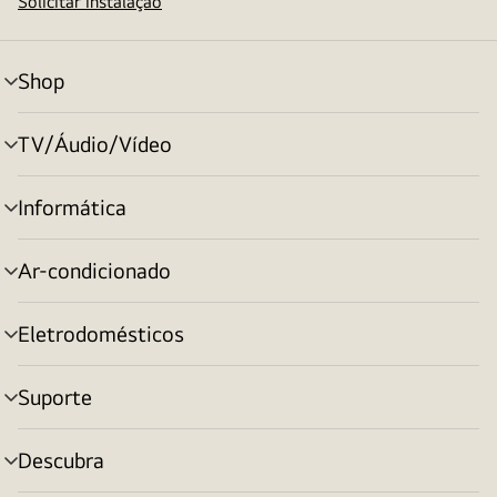
Solicitar instalação
Shop
alternar
menu
TV/Áudio/Vídeo
alternar
menu
Informática
alternar
menu
Ar-condicionado
alternar
menu
Eletrodomésticos
alternar
menu
Suporte
alternar
menu
Descubra
alternar
menu