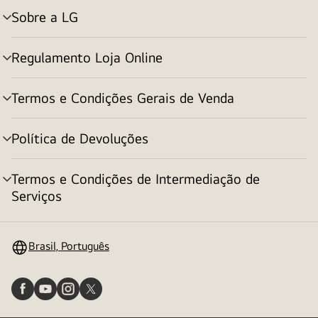
Sobre a LG
alternar
menu
Regulamento Loja Online
alternar
menu
Termos e Condições Gerais de Venda
alternar
menu
Política de Devoluções
alternar
menu
Termos e Condições de Intermediação de
alternar
Serviços
menu
Brasil, Português