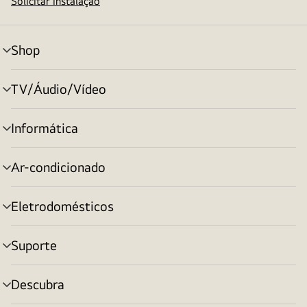
Solicitar instalação
Shop
alternar
menu
TV/Áudio/Vídeo
alternar
menu
Informática
alternar
menu
Ar-condicionado
alternar
menu
Eletrodomésticos
alternar
menu
Suporte
alternar
menu
Descubra
alternar
menu