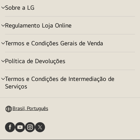
Sobre a LG
alternar
menu
Regulamento Loja Online
alternar
menu
Termos e Condições Gerais de Venda
alternar
menu
Política de Devoluções
alternar
menu
Termos e Condições de Intermediação de
alternar
Serviços
menu
Brasil, Português