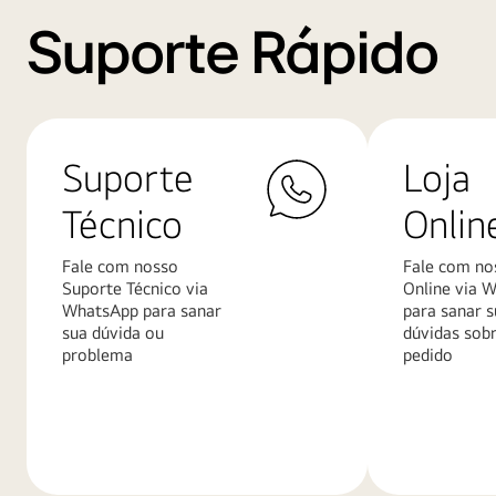
Suporte Rápido
Suporte
Loja
Técnico
Onlin
Fale com nosso
Fale com no
Suporte Técnico via
Online via 
WhatsApp para sanar
para sanar s
sua dúvida ou
dúvidas sob
problema
pedido
Saiba
Saiba
mais
mais