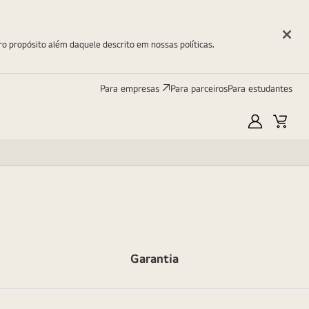
ro propósito além daquele descrito em nossas políticas.
Para empresas
Para parceiros
Para estudantes
Minha
Carri
LG
Garantia