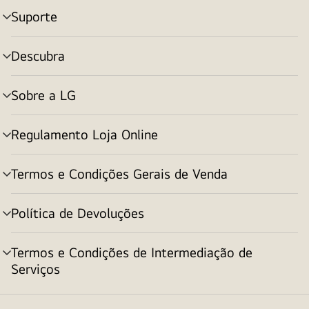
Suporte
alternar
menu
Descubra
alternar
menu
Sobre a LG
alternar
menu
Regulamento Loja Online
alternar
menu
Termos e Condições Gerais de Venda
alternar
menu
Política de Devoluções
alternar
menu
Termos e Condições de Intermediação de
alternar
Serviços
menu