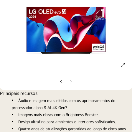
ope
gall
pop
Slide
Próximo
anterior
slide
Principais recursos
Áudio e imagem mais nítidos com os aprimoramentos do
processador alpha 9 AI 4K Gen7.
Imagens mais claras com o Brightness Booster.
Design ultrafino para ambientes e interiores sofisticados.
Quatro anos de atualizações garantidas ao longo de cinco anos