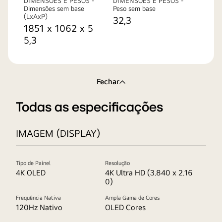
DIMENSÕES E PESOS -
DIMENSÕES E PESOS -
Dimensões sem base
Peso sem base
(LxAxP)
32,3
1851 x 1062 x 5
5,3
Fechar
Todas as especificações
IMAGEM (DISPLAY)
Tipo de Painel
Resolução
4K OLED
4K Ultra HD (3.840 x 2.16
0)
Frequência Nativa
Ampla Gama de Cores
120Hz Nativo
OLED Cores