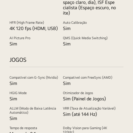
spaço claro, dia), ISF Espe
cialista (Espaço escuro, no
ite)
HFR (High Frame Rate)
Auto Calibração
4K 120 fps (HDMI, USB)
Sim
AI Picture Pro
QMS (Quick Media Switching)
Sim
Sim
JOGOS
Compatível com G-Sync (Nvidia)
Compatível com FreeSync (AMD)
Sim
Sim
HGIG Mode
Otimizador de Jogos
Sim
Sim (Painel de Jogos)
ALLM (Modo de Baixa Latência
VRR (Taxa de Atualização Variável)
Automático)
Sim (até 144 Hz)
Sim
Tempo de resposta
Dolby Vision para Gaming (4K
120Hz)