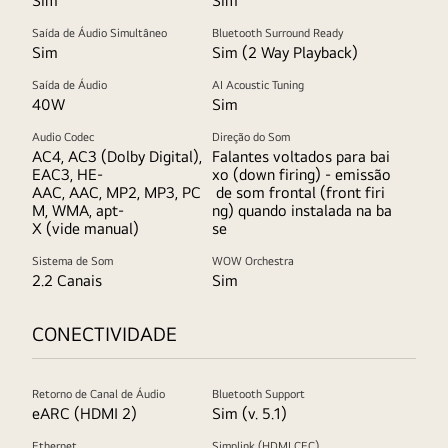
Sim
Sim
Saída de Áudio Simultâneo
Bluetooth Surround Ready
Sim
Sim (2 Way Playback)
Saída de Áudio
AI Acoustic Tuning
40W
Sim
Audio Codec
Direção do Som
AC4, AC3 (Dolby Digital),
Falantes voltados para bai
EAC3, HE-
xo (down firing) - emissão
AAC, AAC, MP2, MP3, PC
de som frontal (front firi
M, WMA, apt-
ng) quando instalada na ba
X (vide manual)
se
Sistema de Som
WOW Orchestra
2.2 Canais
Sim
CONECTIVIDADE
Retorno de Canal de Áudio
Bluetooth Support
eARC (HDMI 2)
Sim (v. 5.1)
Ethernet
Simplink (HDMI CEC)