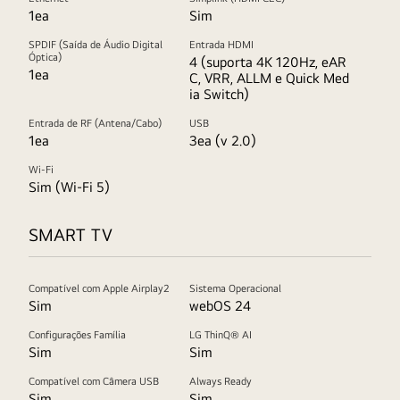
1ea
Sim
SPDIF (Saída de Áudio Digital
Entrada HDMI
Óptica)
4 (suporta 4K 120Hz, eAR
1ea
C, VRR, ALLM e Quick Med
ia Switch)
Entrada de RF (Antena/Cabo)
USB
1ea
3ea (v 2.0)
Wi-Fi
Sim (Wi-Fi 5)
SMART TV
Compatível com Apple Airplay2
Sistema Operacional
Sim
webOS 24
Configurações Família
LG ThinQ® AI
Sim
Sim
Compatível com Câmera USB
Always Ready
Sim
Sim