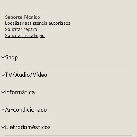
Suporte Técnico
Localizar assistência autorizada
Solicitar reparo
Solicitar instalação
Shop
alternar
menu
TV/Áudio/Vídeo
alternar
menu
Informática
alternar
menu
Ar-condicionado
alternar
menu
Eletrodomésticos
alternar
menu