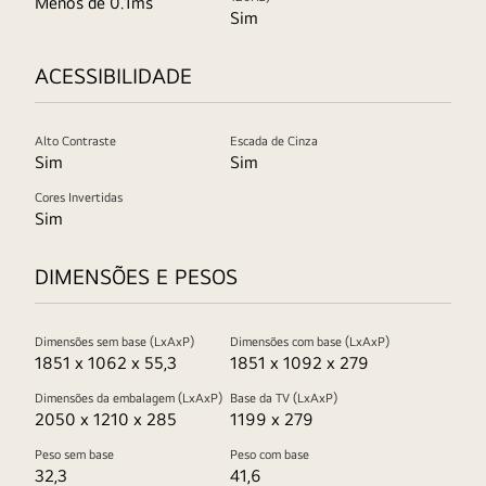
Menos de 0.1ms
Sim
ACESSIBILIDADE
Alto Contraste
Escada de Cinza
Sim
Sim
Cores Invertidas
Sim
DIMENSÕES E PESOS
Dimensões sem base (LxAxP)
Dimensões com base (LxAxP)
1851 x 1062 x 55,3
1851 x 1092 x 279
Dimensões da embalagem (LxAxP)
Base da TV (LxAxP)
2050 x 1210 x 285
1199 x 279
Peso sem base
Peso com base
32,3
41,6