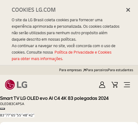
COOKIES LG.COM
O site da LG Brasil coleta cookies para fornecer uma
experiência aprimorada e personalizada. Os cookies coletados
não serão utilizados para nenhum outro propósito além
daquele descrito em nossas políticas.
Ao continuar a navegar no site, você concorda com o uso de
cookies. Consulte nossa
Política de Privacidade e Cookies
para obter mais informações.
Para empresas
Para parceiros
Para estudantes
Entrar
Carrinho
Open
Menu
Smart TV LG OLED evo AI C4 4K 83 polegadas 2024
OLED83C4PSA
Copy model name
83"
77"
65"
55"
48"
42"