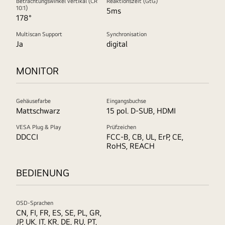
Betrachtungswinkel vertikal (CR
Reaktionszeit (GtG)
10:1)
5ms
178°
Multiscan Support
Synchronisation
Ja
digital
MONITOR
Gehäusefarbe
Eingangsbuchse
Mattschwarz
15 pol. D-SUB, HDMI
VESA Plug & Play
Prüfzeichen
DDCCI
FCC-B, CB, UL, ErP, CE,
RoHS, REACH
BEDIENUNG
OSD-Sprachen
CN, FI, FR, ES, SE, PL, GR,
JP, UK, IT, KR, DE, RU, PT,