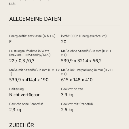
u.a.
ALLGEMEINE DATEN
Energieeffizienzklasse (A bis G)
kWh/1000h (Energieverbrauch)
F
20
Leistungsaufnahme in Watt
Maße ohne Standfuß in mm (B x H
(maximalEIN/Standby/AUS)
x T)
22 / 0,3 /0,3
539,9 x 321,4 x 56,2
Maße mit Standfuß in mm (B x H x
Maße inkl. Verpackung in mm (B x H
T)
x T)
539,9 x 414,4 x 190
615 x 148 x 410
Halterung
Gewicht brutto
Nicht verfügbar
3,9 kg
Gewicht ohne Standfuß
Gewicht mit Standfuß
2,3 kg
2,6 kg
ZUBEHÖR