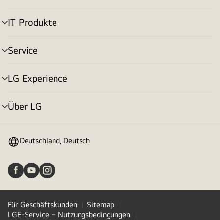
umschalten
IT Produkte
Menü
umschalten
Service
Menü
umschalten
LG Experience
Menü
umschalten
Über LG
Menü
umschalten
Deutschland, Deutsch
Für Geschäftskunden
Sitemap
LGE-Service – Nutzungsbedingungen