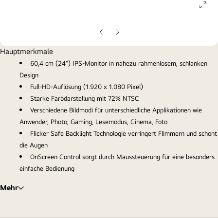
ope
gall
pop
Vorherige
Nächste
Folie
Folie
Hauptmerkmale
60,4 cm (24") IPS-Monitor in nahezu rahmenlosem, schlanken
Design
Full-HD-Auflösung (1.920 x 1.080 Pixel)
Starke Farbdarstellung mit 72% NTSC
Verschiedene Bildmodi für unterschiedliche Applikationen wie
Anwender, Photo, Gaming, Lesemodus, Cinema, Foto
Flicker Safe Backlight Technologie verringert Flimmern und schont
die Augen
OnScreen Control sorgt durch Maussteuerung für eine besonders
einfache Bedienung
Mehr