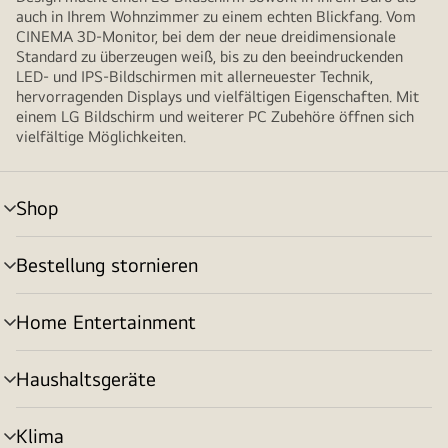
auch in Ihrem Wohnzimmer zu einem echten Blickfang. Vom
CINEMA 3D-Monitor, bei dem der neue dreidimensionale
Standard zu überzeugen weiß, bis zu den beeindruckenden
LED- und IPS-Bildschirmen mit allerneuester Technik,
hervorragenden Displays und vielfältigen Eigenschaften. Mit
einem LG Bildschirm und weiterer PC Zubehöre öffnen sich
vielfältige Möglichkeiten.
Shop
Menü
umschalten
Bestellung stornieren
Menü
umschalten
Home Entertainment
Menü
umschalten
Haushaltsgeräte
Menü
umschalten
Klima
Menü