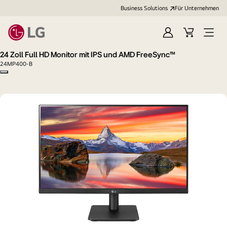
Business Solutions
Für Unternehmen
Anmelden
Cart
Open
Menu
24 Zoll Full HD Monitor mit IPS und AMD FreeSync™
24MP400-B
Copy model name