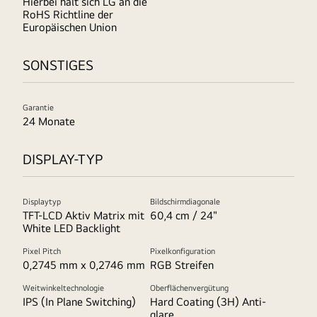
Hierbei hält sich LG an die
RoHS Richtline der
Europäischen Union
SONSTIGES
Garantie
24 Monate
DISPLAY-TYP
Displaytyp
Bildschirmdiagonale
TFT-LCD Aktiv Matrix mit
60,4 cm / 24"
White LED Backlight
Pixel Pitch
Pixelkonfiguration
0,2745 mm x 0,2746 mm
RGB Streifen
Weitwinkeltechnologie
Oberflächenvergütung
IPS (In Plane Switching)
Hard Coating (3H) Anti-
glare