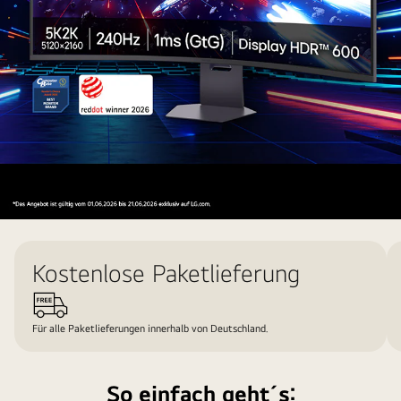
Bundle
Highlights
Kostenlose Paketlieferung
von
LG
Für alle Paketlieferungen innerhalb von Deutschland.
So einfach geht´s: