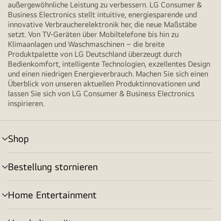
außergewöhnliche Leistung zu verbessern. LG Consumer &
Business Electronics stellt intuitive, energiesparende und
innovative Verbraucherelektronik her, die neue Maßstäbe
setzt. Von TV-Geräten über Mobiltelefone bis hin zu
Klimaanlagen und Waschmaschinen – die breite
Produktpalette von LG Deutschland überzeugt durch
Bedienkomfort, intelligente Technologien, exzellentes Design
und einen niedrigen Energieverbrauch. Machen Sie sich einen
Überblick von unseren aktuellen Produktinnovationen und
lassen Sie sich von LG Consumer & Business Electronics
inspirieren.
Shop
Menü
umschalten
Bestellung stornieren
Menü
umschalten
Home Entertainment
Menü
umschalten