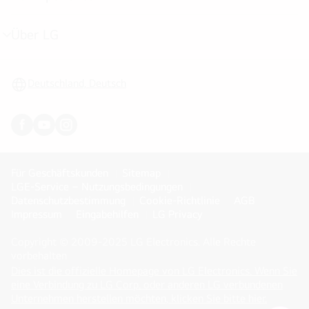
Menü
umschalten
Über LG
Menü
umschalten
Deutschland, Deutsch
Für Geschäftskunden
Sitemap
LGE-Service – Nutzungsbedingungen
Datenschutzbestimmung
Cookie-Richtlinie
AGB
Impressum
Eingabehilfen
LG Privacy
Copyright © 2009-2025 LG Electronics. Alle Rechte
vorbehalten
Dies ist die offizielle Homepage von LG Electronics. Wenn Sie
eine Verbindung zu LG Corp. oder anderen LG verbundenen
(
opens
Unternehmen herstellen möchten, klicken Sie bitte hier.