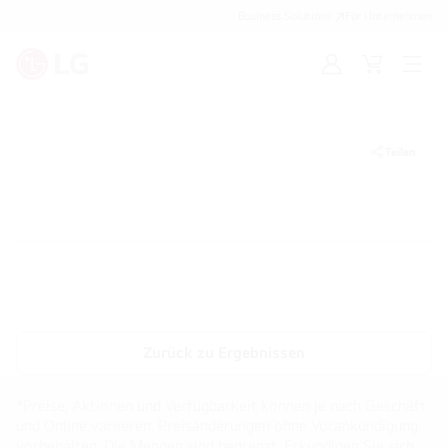
Business Solutions
Für Unternehmen
Anmelden
Cart
Open
Menu
Teilen
Zurück zu Ergebnissen
*Preise, Aktionen und Verfügbarkeit können je nach Geschäft
und Online variieren. Preisänderungen ohne Vorankündigung
vorbehalten. Die Mengen sind begrenzt. Erkundigen Sie sich