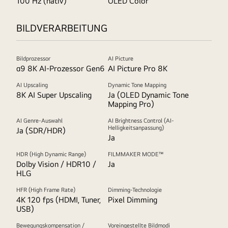
100 Hz (nativ)
OLED Color
BILDVERARBEITUNG
Bildprozessor
AI Picture
α9 8K AI-Prozessor Gen6
AI Picture Pro 8K
AI Upscaling
Dynamic Tone Mapping
8K AI Super Upscaling
Ja (OLED Dynamic Tone
Mapping Pro)
AI Genre-Auswahl
AI Brightness Control (AI-
Helligkeitsanpassung)
Ja (SDR/HDR)
Ja
HDR (High Dynamic Range)
FILMMAKER MODE™
Dolby Vision / HDR10 /
Ja
HLG
HFR (High Frame Rate)
Dimming-Technologie
4K 120 fps (HDMI, Tuner,
Pixel Dimming
USB)
Bewegungskompensation /
Voreingestellte Bildmodi