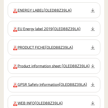
ENERGY LABEL
(
OLED88Z39LA
)
Erweiterung
EU Energy label 2019
(
OLED88Z39LA
)
Erweiterung
PRODUCT FICHE
(
OLED88Z39LA
)
Erweiterung
Product information sheet
(
OLED88Z39LA
)
Erweiterung
GPSR Safety Information
(
OLED88Z39LA
)
Erweiterung
WEB INFO
(
OLED88Z39LA
)
Erweiterung