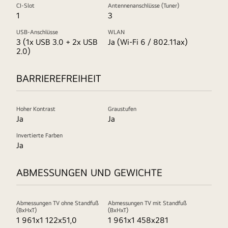
CI-Slot
Antennenanschlüsse (Tuner)
1
3
USB-Anschlüsse
WLAN
3 (1x USB 3.0 + 2x USB
Ja (Wi-Fi 6 / 802.11ax)
2.0)
BARRIEREFREIHEIT
Hoher Kontrast
Graustufen
Ja
Ja
Invertierte Farben
Ja
ABMESSUNGEN UND GEWICHTE
Abmessungen TV ohne Standfuß
Abmessungen TV mit Standfuß
(BxHxT)
(BxHxT)
1 961x1 122x51,0
1 961x1 458x281