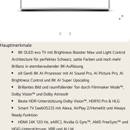
ope
gall
pop
Vorherige
Nächste
Folie
Folie
Hauptmerkmale
8K OLED evo TV mit Brightness Booster Max und Light Control
Architecture für perfektes Schwarz, satte Farben und noch mehr
Brillanz in atemberaubender 8K-Auflösung
α9 Gen6 8K AI-Prozessor mit AI Sound Pro, AI Picture Pro, AI
Brightness Control und 8K AI Super Upscaling
Brillantes Bild und raumfüllender Ton durch Filmmaker Mode™,
Dolby Vision™ und Dolby Atmos®
Beste HDR-Unterstützung Dolby Vision™, HDR10 Pro & HLG
Smart TV (webOS23) mit Alexa, AirPlay 2/HomeKit und Always
Ready-Funktion
HDMI (4K 120 Hz, eARC), Nvidia G-Sync™, AMD FreeSync™ und
HGiG-Unterstützung, VRR und ALLM