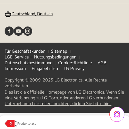
umschalten
Deutschland, Deutsch
Für Geschäftskunden
Sitemap
LGE-Service – Nutzungsbedingungen
Datenschutzbestimmung
Cookie-Richtlinie
AGB
Impressum
Eingabehilfen
LG Privacy
Copyright © 2009-2025 LG Electronics. Alle Rechte
vorbehalten
Dies ist die offizielle Homepage von LG Electronics. Wenn Sie
eine Verbindung zu LG Corp. oder anderen LG verbundenen
(
opens
Unternehmen herstellen möchten, klicken Sie bitte hier.
in
a
new
LG Jeong-Do Management Ethics Hotline
Produktblatt
(
opens
tab
)