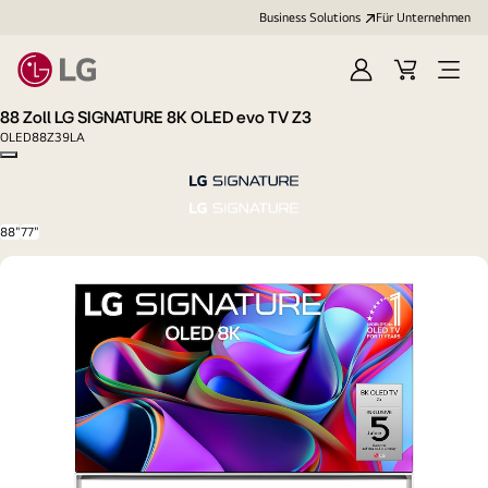
Business Solutions
Für Unternehmen
Anmelden
Cart
Open
Menu
88 Zoll LG SIGNATURE 8K OLED evo TV Z3
OLED88Z39LA
Copy model name
88"
77"