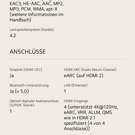
EAC3, HE-AAC, AAC, MP2,
MP3, PCM, WMA, apt-X
(weitere Informationen im
Handbuch)
Lautsprechersystem (Kanäle)
4.2
ANSCHLÜSSE
Simplink (HDMI CEC)
HDMI ARC (Audio Return Channel)
Ja
eARC (auf HDMI 2)
Bluetooth-Unterstützung
LAN (Ethernet)
Ja (v 5.0)
1
Optisch digitaler Audioanschluss
HDMI-Eingänge
(S/PDIF, Toslink)
4 (unterstützt 4K@120Hz,
1
eARC, VRR, ALLM, QMS
wie in HDMI 2.1
spezifiziert (4 von 4
Anschlüsse))